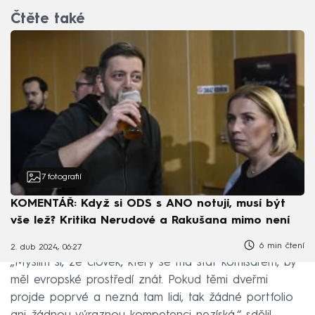
Čtěte také
7
fotografií
KOMENTÁŘ: Když si ODS s ANO notují, musí být
vše lež? Kritika Nerudové a Rakušana mimo není
6 min čtení
2. dub 2024, 06:27
„Myslím si, že člověk, který se má stát komisařem, by
měl evropské prostředí znát. Pokud těmi dveřmi
projde poprvé a nezná tam lidi, tak žádné portfolio