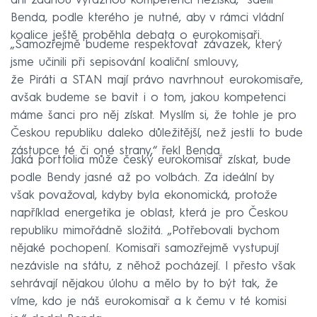
ani žádnou výraznou kompetenci nezíská,“ sdělil
Benda, podle kterého je nutné, aby v rámci vládní
koalice ještě proběhla debata o eurokomisaři.
„Samozřejmě budeme respektovat závazek, který
jsme učinili při sepisování koaliční smlouvy,
že Piráti a STAN mají právo navrhnout eurokomisaře,
avšak budeme se bavit i o tom, jakou kompetenci
máme šanci pro něj získat. Myslím si, že tohle je pro
Českou republiku daleko důležitější, než jestli to bude
zástupce té či oné strany,“ řekl Benda.
Jaká portfolia může český eurokomisař získat, bude
podle Bendy jasné až po volbách. Za ideální by
však považoval, kdyby byla ekonomická, protože
například energetika je oblast, která je pro Českou
republiku mimořádně složitá. „Potřebovali bychom
nějaké pochopení. Komisaři samozřejmě vystupují
nezávisle na státu, z něhož pocházejí. I přesto však
sehrávají nějakou úlohu a mělo by to být tak, že
víme, kdo je náš eurokomisař a k čemu v té komisi