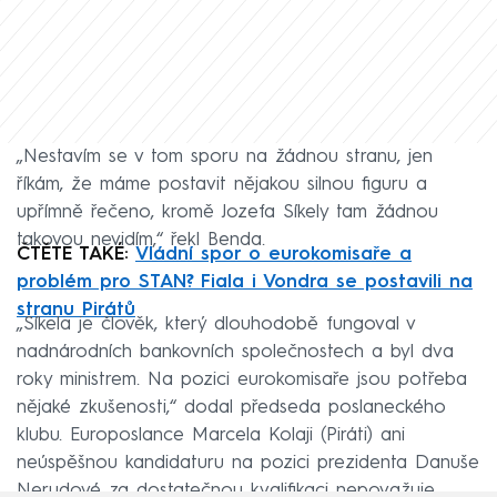
„Nestavím se v tom sporu na žádnou stranu, jen
říkám, že máme postavit nějakou silnou figuru a
upřímně řečeno, kromě Jozefa Síkely tam žádnou
takovou nevidím,“ řekl Benda.
ČTĚTE TAKÉ:
Vládní spor o eurokomisaře a
problém pro STAN? Fiala i Vondra se postavili na
stranu Pirátů
„Síkela je člověk, který dlouhodobě fungoval v
nadnárodních bankovních společnostech a byl dva
roky ministrem. Na pozici eurokomisaře jsou potřeba
nějaké zkušenosti,“ dodal předseda poslaneckého
klubu. Europoslance Marcela Kolaji (Piráti) ani
neúspěšnou kandidaturu na pozici prezidenta Danuše
Nerudové za dostatečnou kvalifikaci nepovažuje.