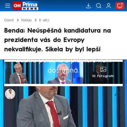
Domů
Pořady
K věci
Benda: Neúspěšná kandidatura na
prezidenta vás do Evropy
nekvalifikuje. Síkela by byl lepší
Žádná položka z playlistu není
dostupná.
10 fotografií
Petr Šilhán
2. dub 2024, 17:59
Úvahy, jestli eurokomisaře navrhne hnutí
STAN, nebo Piráti, překrývají mnohem větší