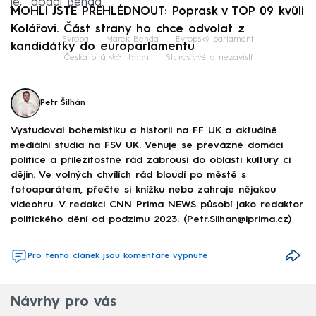
je,“ dodal Benda.
MOHLI JSTE PŘEHLÉDNOUT: Poprask v TOP 09 kvůli
Kolářovi. Část strany ho chce odvolat z
Evropa
Marek Benda
Evropský parlament
kandidátky do europarlamentu
Failed to fetch
Česká pirátská strana
Starostové a nezávislí
Petr Šilhán
Vystudoval bohemistiku a historii na FF UK a aktuálně
mediální studia na FSV UK. Věnuje se převážně domácí
politice a příležitostně rád zabrousí do oblasti kultury či
dějin. Ve volných chvílích rád bloudí po městě s
fotoaparátem, přečte si knížku nebo zahraje nějakou
videohru. V redakci CNN Prima NEWS působí jako redaktor
politického dění od podzimu 2023. (Petr.Silhan@iprima.cz)
Pro tento článek jsou komentáře vypnuté
Návrhy pro vás