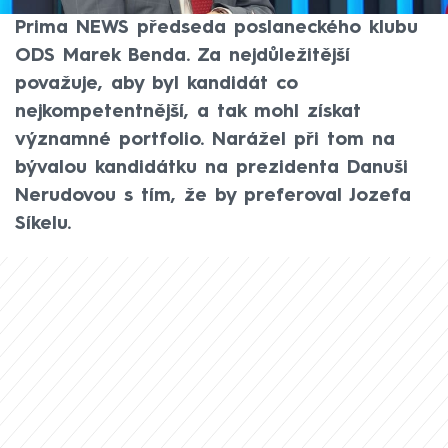
problém, řekl v pořadu K věci na CNN
Prima NEWS předseda poslaneckého klubu
ODS Marek Benda. Za nejdůležitější
považuje, aby byl kandidát co
nejkompetentnější, a tak mohl získat
významné portfolio. Narážel při tom na
bývalou kandidátku na prezidenta Danuši
Nerudovou s tím, že by preferoval Jozefa
Síkelu.