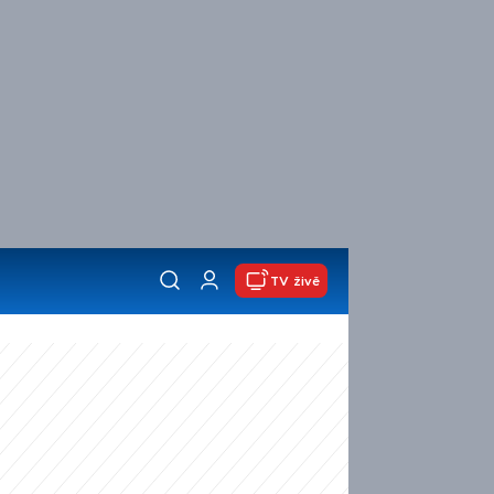
TV živě