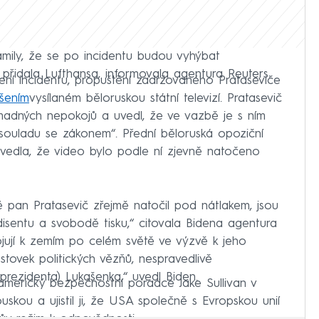
mily, že se po incidentu budou vyhýbat
přidala Lufthansa, informovala agentura Reuters.
ení incidentu, propuštění zadržovaného Prataseviče
šením
vysílaném běloruskou státní televizí. Pratasevič
madných nepokojů a uvedl, že ve vazbě je s ním
souladu se zákonem“. Přední běloruská opoziční
uvedla, že video bylo podle ní zjevně natočeno
ré pan Pratasevič zřejmě natočil pod nátlakem, jsou
isentu a svobodě tisku,“ citovala Bidena agentura
ojují k zemím po celém světě ve výzvě k jeho
stovek politických vězňů, nespravedlivě
rezidenta) Lukašenka,“ uvedl Biden.
americký bezpečnostní poradce Jake Sullivan v
uskou a ujistil ji, že USA společně s Evropskou unií