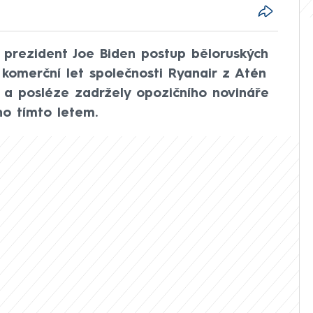
 prezident Joe Biden postup běloruských
 komerční let společnosti Ryanair z Atén
ku a posléze zadržely opozičního novináře
ho tímto letem.