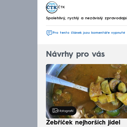
ČTK
Spolehlivý, rychlý a nezávislý zpravodajs
Pro tento článek jsou komentáře vypnuté
Návrhy pro vás
5
fotografií
Žebříček nejhorších jídel