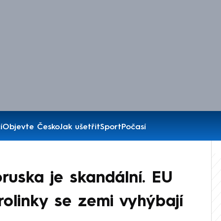
í
Objevte Česko
Jak ušetřit
Sport
Počasí
oruska je skandální. EU
rolinky se zemi vyhýbají