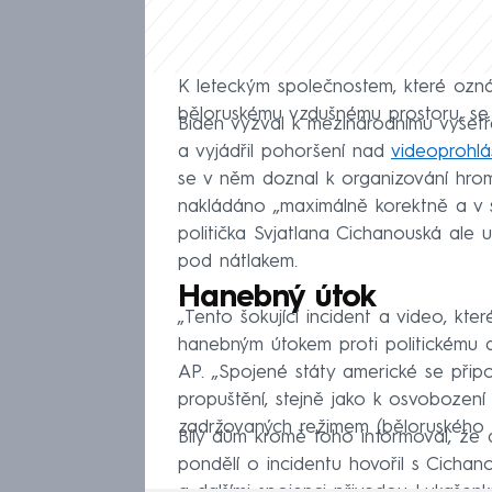
K leteckým společnostem, které ozná
běloruskému vzdušnému prostoru, se 
Biden vyzval k mezinárodnímu vyšetř
a vyjádřil pohoršení nad
videoprohlá
se v něm doznal k organizování hro
nakládáno „maximálně korektně a v 
politička Svjatlana Cichanouská ale 
pod nátlakem.
Hanebný útok
„Tento šokující incident a video, kte
hanebným útokem proti politickému d
AP. „Spojené státy americké se přip
propuštění, stejně jako k osvobození 
zadržovaných režimem (běloruského p
Bílý dům kromě toho informoval, že 
pondělí o incidentu hovořil s Cichano