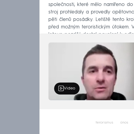
společnosti, které mělo namířeno d
stroj prohledaly a provedly opětovn
pěti členů posádky. Letiště tento kr
před možným teroristickým útokem. Va
letoun později dostal povolení k odle
Video
terorismus
únos