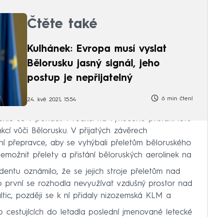
kův režim k odpovědnosti.
Čtěte také
Kulhánek: Evropa musí vyslat
Bělorusku jasný signál, jeho
postup je nepřijatelný
6 min čtení
24. kvě 2021, 15:54
unie se v pondělí v reakci na vynucené přistání letu
nkcí vůči Bělorusku. V přijatých závěrech
jní přepravce, aby se vyhýbali přeletům běloruského
emožnit přelety a přistání běloruských aerolinek na
identu oznámilo, že se jejich stroje přeletům nad
 první se rozhodla nevyužívat vzdušný prostor nad
ltic, později se k ní přidaly nizozemská KLM a
up cestujících do letadla poslední jmenované letecké