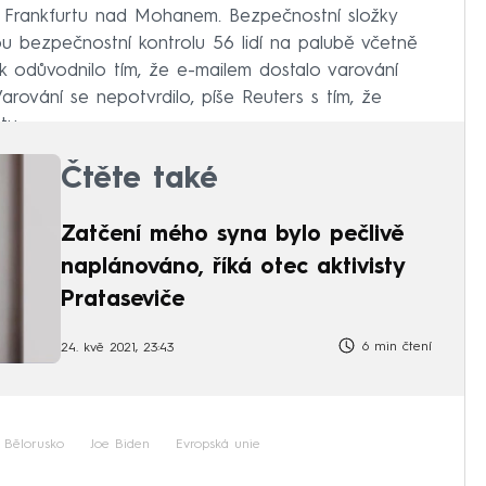
o Frankfurtu nad Mohanem. Bezpečnostní složky
ou bezpečnostní kontrolu 56 lidí na palubě včetně
ok odůvodnilo tím, že e-mailem dostalo varování
rování se nepotvrdilo, píše Reuters s tím, že
tu.
Čtěte také
Zatčení mého syna bylo pečlivě
naplánováno, říká otec aktivisty
Prataseviče
6 min čtení
24. kvě 2021, 23:43
Bělorusko
Joe Biden
Evropská unie