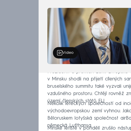
a dalšími spojenci přivedou Lukašen
Video
Prezidenti a premiéři zemí Evropské 
v Minsku shodli na přijetí cílených sa
bruselského summitu také vyzvali uni
vzdušného prostoru. Chtějí rovněž zn
území členských států EU.
Několik leteckých společností od inc
východoevropskou zemí vyhnou. Jako
Běloruskem lotyšská společnost airBa
německá Lufthansa.
Minské letiště v pondělí zrušilo nást