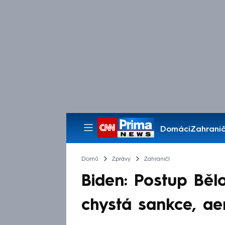
Domácí
Zahranič
Pořady
Domů
Zprávy
Zahraničí
Biden: Postup Běl
chystá sankce, ae