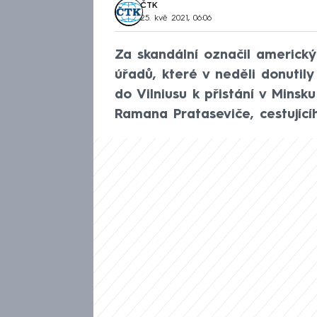
ČTK
25. kvě 2021, 06:06
Za skandální označil americký
úřadů, které v neděli donutily
do Vilniusu k přistání v Mins
Ramana Prataseviče, cestující