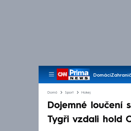
Domácí
Zahranič
Pořady
Domů
Sport
Hokej
Dojemné loučení s
Tygři vzdali hold 