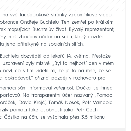
stil na své facebookové stránky vzpomínkové video
obránce Ondřeje Buchtelu. Ten zemřel po krátkém
tek mapujících Buchtelův život. Bývalý reprezentant,
ry, měl zhoubný nádor na srdci, který později
a jeho přítelkyně na sociálních sítích.
uchtela dozvěděl od lékařů 14. května. Přestože
uzdravení byly mizivé. „Byl to nejhorší den v mém
neví, co s tím. Sdělili mi, že je to na mně, že se
ci pokračovat,“ přiznal později v rozhovoru pro
emoci sám informoval veřejnost. Dočkal se ihned
sportovců. Na transparentní účet nazvaný „Pomoc
 Voráček, David Krejčí, Tomáš Nosek, Petr Vampola
nažily pomoci také osobnosti jako Petr Čech,
Částka na účtu se vyšplhala přes 3,5 milionu