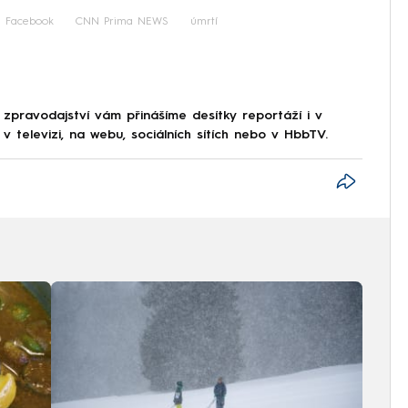
Facebook
CNN Prima NEWS
úmrtí
 zpravodajství vám přinášíme desítky reportáží i v
 televizi, na webu, sociálních sítích nebo v HbbTV.