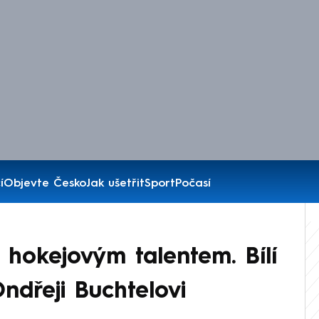
í
Objevte Česko
Jak ušetřit
Sport
Počasí
 hokejovým talentem. Bílí
Ondřeji Buchtelovi