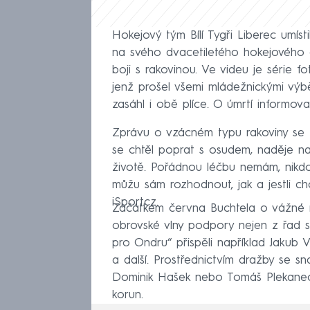
Hokejový tým Bílí Tygři Liberec umí
na svého dvacetiletého hokejového 
boji s rakovinou. Ve videu je série fo
jenž prošel všemi mládežnickými výbě
zasáhl i obě plíce. O úmrtí informoval
Zprávu o vzácném typu rakoviny se B
se chtěl poprat s osudem, naděje na 
životě. Pořádnou léčbu nemám, nikdo 
můžu sám rozhodnout, jak a jestli ch
iSport.cz.
Začátkem června Buchtela o vážné n
obrovské vlny podpory nejen z řad 
pro Ondru“ přispěli například Jakub
a další. Prostřednictvím dražby se s
Dominik Hašek nebo Tomáš Plekanec. 
korun.