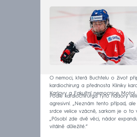
O nemoci, která Buchtelu o život př
kardiochirurg a přednosta Kliniky kard
Karlovy a Fakultní nemocnice Motol 
Podle kardiochirurga tyto nádory ve
agresivní. „Neznám tento případ, al
srdce velice vzácně, sarkom je o to
„Působí zde dvě věci, nádor expandu
vitálně důležité.“