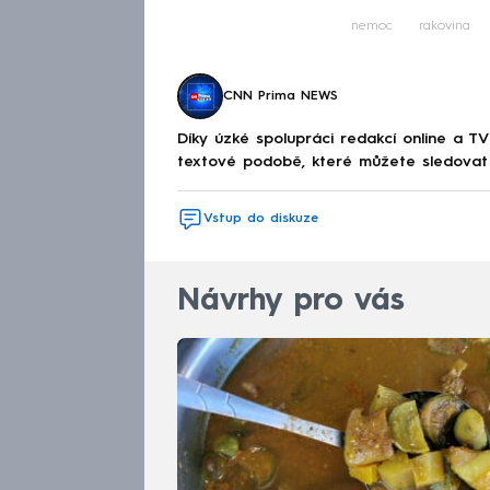
nemoc
rakovina
CNN Prima NEWS
Díky úzké spolupráci redakcí online a TV
textové podobě, které můžete sledovat v
Vstup do diskuze
Návrhy pro vás