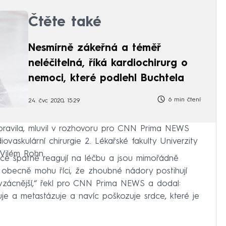
Čtěte také
Nesmírně zákeřná a téměř
neléčitelná, říká kardiochirurg o
nemoci, které podlehl Buchtela
6 min čtení
24. čvc 2020, 15:29
ipravila, mluvil v rozhovoru pro CNN Prima NEWS
iovaskulární chirurgie 2. Lékařské fakulty Univerzity
Vilém Rohn.
lice špatně reagují na léčbu a jsou mimořádně
e obecně mohu říci, že zhoubné nádory postihují
 vzácnější,“ řekl pro CNN Prima NEWS a dodal:
je a metastázuje a navíc poškozuje srdce, které je