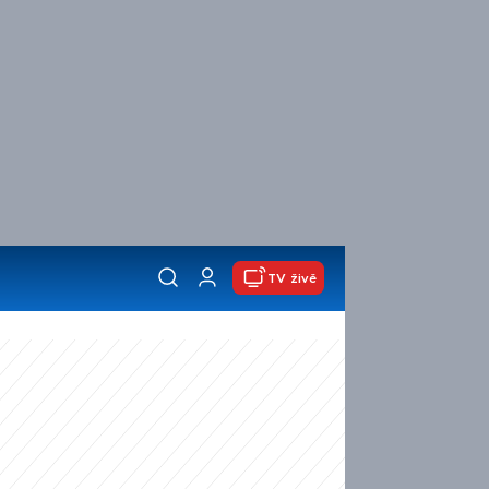
TV živě