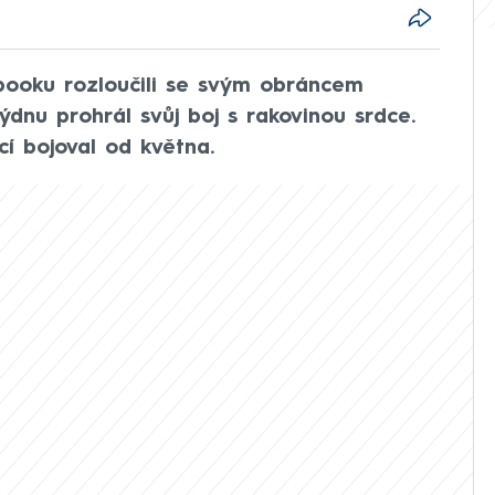
cebooku rozloučili se svým obráncem
ýdnu prohrál svůj boj s rakovinou srdce.
í bojoval od května.