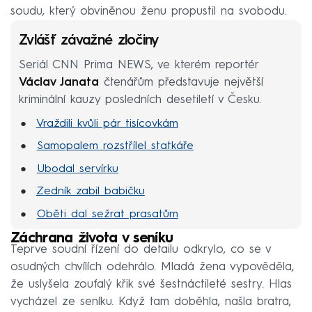
soudu, který obviněnou ženu propustil na svobodu.
Zvlášť závažné zločiny
Seriál CNN Prima NEWS, ve kterém reportér
Václav Janata
čtenářům představuje největší
kriminální kauzy posledních desetiletí v Česku.
Vraždili kvůli pár tisícovkám
Samopalem rozstřílel statkáře
Ubodal servírku
Zedník zabil babičku
Oběti dal sežrat prasatům
Zavraždil nevlastní dcery
Záchrana života v seníku
Teprve soudní řízení do detailu odkrylo, co se v
Devět dní žil s mrtvolami
osudných chvílích odehrálo. Mladá žena vypověděla,
že uslyšela zoufalý křik své šestnáctileté sestry. Hlas
vycházel ze seníku. Když tam doběhla, našla bratra,