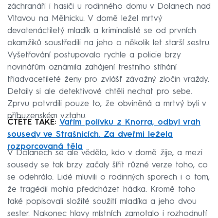
záchranáři i hasiči u rodinného domu v Dolanech nad
Vltavou na Mělnicku. V domě ležel mrtvý
devatenáctiletý mladík a kriminalisté se od prvních
okamžiků soustředili na jeho o několik let starší sestru.
Vyšetřování postupovalo rychle a policie brzy
novinářům oznámila zahájení trestního stíhání
třiadvacetileté ženy pro zvlášť závažný zločin vraždy.
Detaily si ale detektivové chtěli nechat pro sebe.
Zprvu potvrdili pouze to, že obviněná a mrtvý byli v
příbuzenském vztahu.
ČTĚTE TAKÉ:
Vařím polívku z Knorra, odbyl vrah
sousedy ve Strašnicích. Za dveřmi ležela
rozporcovaná těla
V Dolanech se ale vědělo, kdo v domě žije, a mezi
sousedy se tak brzy začaly šířit různé verze toho, co
se odehrálo. Lidé mluvili o rodinných sporech i o tom,
že tragédii mohla předcházet hádka. Kromě toho
také popisovali složité soužití mladíka a jeho dvou
sester. Nakonec hlavy místních zamotalo i rozhodnutí