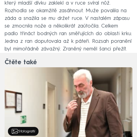
který mladší dívku zaklekl a v ruce svíral nůž.
Rozhodla se okamžitě zasáhnout. Muže povalila na
záda a snažila se mu držet ruce. V nastalém zápasu
se zmocnila nože a několikrát zaútočila. Celkem
padlo třináct bodných ran směřujících do oblasti krku.
Jedna z ran doputovala až k páteři. Rozsah poranění
byl mimořádně závažný. Zraněný neměl šanci přežít.
Čtěte také
5
fotografií