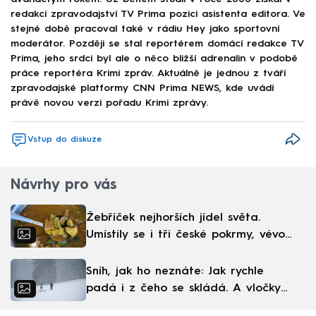
redakci zpravodajství TV Prima pozici asistenta editora. Ve
stejné době pracoval také v rádiu Hey jako sportovní
moderátor. Později se stal reportérem domácí redakce TV
Prima, jeho srdci byl ale o něco bližší adrenalin v podobě
práce reportéra Krimi zpráv. Aktuálně je jednou z tváří
zpravodajské platformy CNN Prima NEWS, kde uvádí
právě novou verzi pořadu Krimi zprávy.
Vstup do diskuze
Návrhy pro vás
Žebříček nejhorších jídel světa.
Umístily se i tři české pokrmy, vévodí
skandinávská kuchyně
Sníh, jak ho neznáte: Jak rychle
padá i z čeho se skládá. A vločky
nejsou bílé