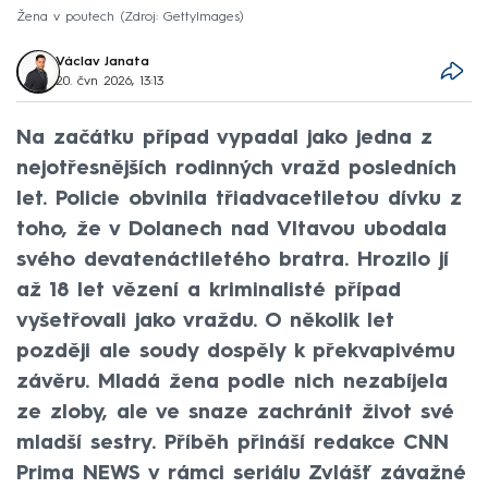
Žena v poutech
Zdroj: GettyImages
Václav Janata
20. čvn 2026, 13:13
Na začátku případ vypadal jako jedna z
nejotřesnějších rodinných vražd posledních
let. Policie obvinila třiadvacetiletou dívku z
toho, že v Dolanech nad Vltavou ubodala
svého devatenáctiletého bratra. Hrozilo jí
až 18 let vězení a kriminalisté případ
vyšetřovali jako vraždu. O několik let
později ale soudy dospěly k překvapivému
závěru. Mladá žena podle nich nezabíjela
ze zloby, ale ve snaze zachránit život své
mladší sestry. Příběh přináší redakce CNN
Prima NEWS v rámci seriálu Zvlášť závažné