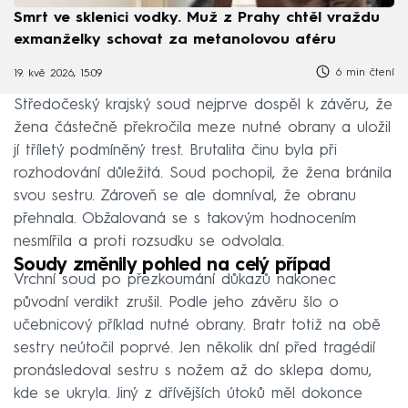
Smrt ve sklenici vodky. Muž z Prahy chtěl vraždu
exmanželky schovat za metanolovou aféru
6 min čtení
19. kvě 2026, 15:09
Středočeský krajský soud nejprve dospěl k závěru, že
žena částečně překročila meze nutné obrany a uložil
jí tříletý podmíněný trest. Brutalita činu byla při
rozhodování důležitá. Soud pochopil, že žena bránila
svou sestru. Zároveň se ale domníval, že obranu
přehnala. Obžalovaná se s takovým hodnocením
nesmířila a proti rozsudku se odvolala.
Soudy změnily pohled na celý případ
Vrchní soud po přezkoumání důkazů nakonec
původní verdikt zrušil. Podle jeho závěru šlo o
učebnicový příklad nutné obrany. Bratr totiž na obě
sestry neútočil poprvé. Jen několik dní před tragédií
pronásledoval sestru s nožem až do sklepa domu,
kde se ukryla. Jiný z dřívějších útoků měl dokonce