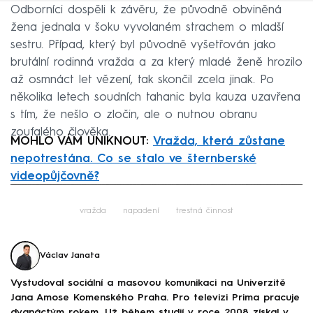
Odborníci dospěli k závěru, že původně obviněná
žena jednala v šoku vyvolaném strachem o mladší
sestru. Případ, který byl původně vyšetřován jako
brutální rodinná vražda a za který mladé ženě hrozilo
až osmnáct let vězení, tak skončil zcela jinak. Po
několika letech soudních tahanic byla kauza uzavřena
s tím, že nešlo o zločin, ale o nutnou obranu
zoufalého člověka.
MOHLO VÁM UNIKNOUT:
Vražda, která zůstane
nepotrestána. Co se stalo ve šternberské
videopůjčovně?
Failed to fetch
vražda
napadení
trestná činnost
Václav Janata
Vystudoval sociální a masovou komunikaci na Univerzitě
Jana Amose Komenského Praha. Pro televizi Prima pracuje
dvanáctým rokem. Už během studií v roce 2008 získal v