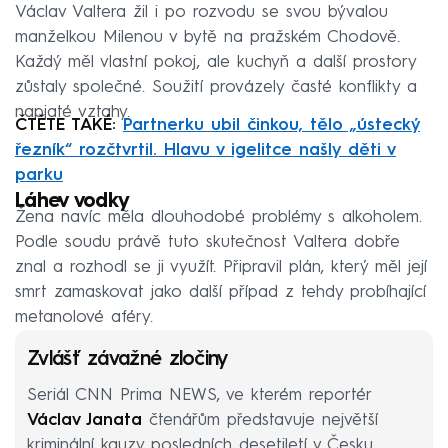
Václav Valtera žil i po rozvodu se svou bývalou
manželkou Milenou v bytě na pražském Chodově.
Každý měl vlastní pokoj, ale kuchyň a další prostory
zůstaly společné. Soužití provázely časté konflikty a
napjaté vztahy.
ČTĚTE TAKÉ:
Partnerku ubil činkou, tělo „ústecký
řezník“ rozčtvrtil. Hlavu v igelitce našly děti v
parku
Láhev vodky
Žena navíc měla dlouhodobé problémy s alkoholem.
Podle soudu právě tuto skutečnost Valtera dobře
znal a rozhodl se ji využít. Připravil plán, který měl její
smrt zamaskovat jako další případ z tehdy probíhající
metanolové aféry.
Zvlášť závažné zločiny
Seriál CNN Prima NEWS, ve kterém reportér
Václav Janata
čtenářům představuje největší
kriminální kauzy posledních desetiletí v Česku.