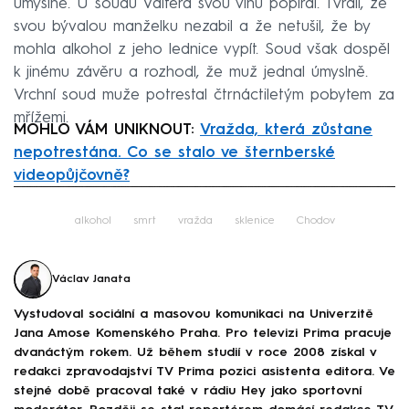
úmyslně. U soudu Valtera svou vinu popíral. Tvrdil, že
svou bývalou manželku nezabil a že netušil, že by
mohla alkohol z jeho lednice vypít. Soud však dospěl
k jinému závěru a rozhodl, že muž jednal úmyslně.
Vrchní soud muže potrestal čtrnáctiletým pobytem za
mřížemi.
MOHLO VÁM UNIKNOUT:
Vražda, která zůstane
nepotrestána. Co se stalo ve šternberské
videopůjčovně?
Failed to fetch
alkohol
smrt
vražda
sklenice
Chodov
Václav Janata
Vystudoval sociální a masovou komunikaci na Univerzitě
Jana Amose Komenského Praha. Pro televizi Prima pracuje
dvanáctým rokem. Už během studií v roce 2008 získal v
redakci zpravodajství TV Prima pozici asistenta editora. Ve
stejné době pracoval také v rádiu Hey jako sportovní