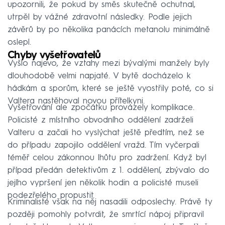
upozornili, že pokud by směs skutečně ochutnal,
utrpěl by vážné zdravotní následky. Podle jejich
závěrů by po několika panácích metanolu minimálně
oslepl.
Chyby vyšetřovatelů
Vyšlo najevo, že vztahy mezi bývalými manžely byly
dlouhodobě velmi napjaté. V bytě docházelo k
hádkám a sporům, které se ještě vyostřily poté, co si
Valtera nastěhoval novou přítelkyni.
Vyšetřování ale zpočátku provázely komplikace.
Policisté z místního obvodního oddělení zadrželi
Valteru a začali ho vyslýchat ještě předtím, než se
do případu zapojilo oddělení vražd. Tím vyčerpali
téměř celou zákonnou lhůtu pro zadržení. Když byl
případ předán detektivům z 1. oddělení, zbývalo do
jejího vypršení jen několik hodin a policisté museli
podezřelého propustit.
Kriminalisté však na něj nasadili odposlechy. Právě ty
později pomohly potvrdit, že smrtící nápoj připravil