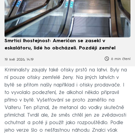
Smrtící lhostejnost: Američan se zasekl v
eskalátoru, lidé ho obcházeli. Později zemřel
6 min čtení
19. kvě 2026, 14:19
Kriminalisty zaujaly také otisky prstů na lahvi. Byly na
ní pouze otisky zemřelé ženy. Na jiných lahvích v
bytě se přitom našly například i otisky prodavače. I
to vyvolalo podezření, že alkohol někdo připravil
přímo v bytě. Vyšetřování se proto zaměřilo na
Valteru. Ten přiznal, že metanol do vodky skutečně
přimíchal. Tvrdil ale, že směs chtěl jen ze zvědavosti
ochutnat a poté ji použít jako rozpouštědlo. Podle
jeho verze šlo o nešťastnou náhodu. Znalci však