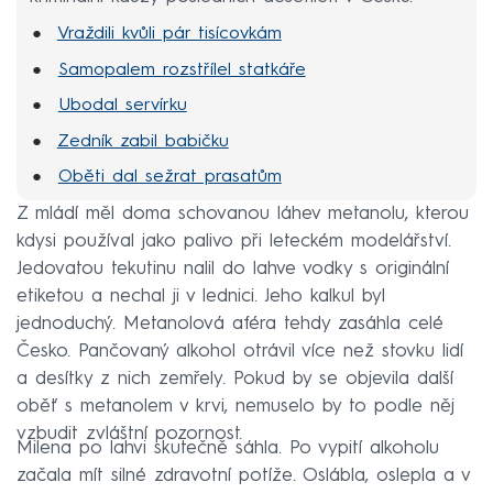
Vraždili kvůli pár tisícovkám
Samopalem rozstřílel statkáře
Ubodal servírku
Zedník zabil babičku
Oběti dal sežrat prasatům
Zavraždil nevlastní dcery
Z mládí měl doma schovanou láhev metanolu, kterou
kdysi používal jako palivo při leteckém modelářství.
Devět dní žil s mrtvolami
Jedovatou tekutinu nalil do lahve vodky s originální
etiketou a nechal ji v lednici. Jeho kalkul byl
jednoduchý. Metanolová aféra tehdy zasáhla celé
Česko. Pančovaný alkohol otrávil více než stovku lidí
a desítky z nich zemřely. Pokud by se objevila další
oběť s metanolem v krvi, nemuselo by to podle něj
vzbudit zvláštní pozornost.
Milena po lahvi skutečně sáhla. Po vypití alkoholu
začala mít silné zdravotní potíže. Oslábla, oslepla a v