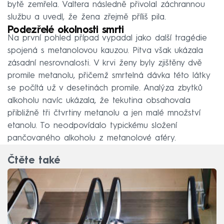
bytě zemřela. Valtera následně přivolal záchrannou
službu a uvedl, že žena zřejmě příliš pila.
Podezřelé okolnosti smrti
Na první pohled případ vypadal jako další tragédie
spojená s metanolovou kauzou. Pitva však ukázala
zásadní nesrovnalosti. V krvi ženy byly zjištěny dvě
promile metanolu, přičemž smrtelná dávka této látky
se počítá už v desetinách promile. Analýza zbytků
alkoholu navíc ukázala, že tekutina obsahovala
přibližně tři čtvrtiny metanolu a jen malé množství
etanolu. To neodpovídalo typickému složení
pančovaného alkoholu z metanolové aféry.
Čtěte také