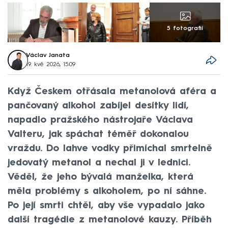
5 fotografií
Václav Janata
19. kvě 2026, 15:09
Když Českem otřásala metanolová aféra a
pančovaný alkohol zabíjel desítky lidí,
napadlo pražského nástrojaře Václava
Valteru, jak spáchat téměř dokonalou
vraždu. Do lahve vodky přimíchal smrtelně
jedovatý metanol a nechal ji v lednici.
Věděl, že jeho bývalá manželka, která
měla problémy s alkoholem, po ní sáhne.
Po její smrti chtěl, aby vše vypadalo jako
další tragédie z metanolové kauzy. Příběh