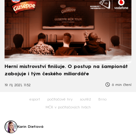
Herní mistrovství finišuje. O postup na šampionát
zabojuje i tým českého miliardáře
6 min čtení
19. říj 2021, 11:52
esport
počítačové hry
soutěž
Brno
MČR v počítačových hrách
Karin Dietiová