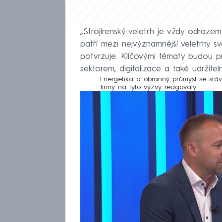
„Strojírenský veletrh je vždy odrazem 
patří mezi nejvýznamnější veletrhy s
potvrzuje. Klíčovými tématy budou p
sektorem, digitalizace a také udržite
Energetika a obranný průmysl se stáv
firmy na tyto výzvy reagovaly.