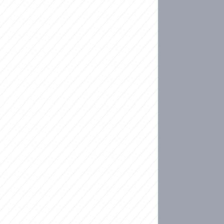
ideo
kat migranty do Česka? Sami by odešli, tvrdí exp
ické sebevraždě