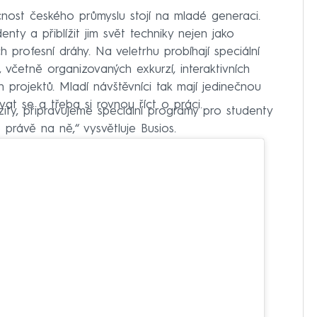
cnost českého průmyslu stojí na mladé generaci.
enty a přiblížit jim svět techniky nejen jako
ich profesní dráhy. Na veletrhu probíhají speciální
, včetně organizovaných exkurzí, interaktivních
 projektů. Mladí návštěvníci tak mají jedinečnou
at se a třeba si rovnou říct o práci.
zity, připravujeme speciální programy pro studenty
rávě na ně,“ vysvětluje Busios.