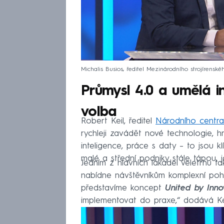
Michalis Busios, ředitel Mezinárodního strojírenské
Průmysl 4.0 a umělá in
volba
Robert Keil, ředitel
Národního centra
rychleji zavádět nové technologie, hr
inteligence, práce s daty – to jsou kl
malé a střední podniky stále tápou, ja
Jedním z hlavních lákadel veletrhu 
nabídne návštěvníkům komplexní pohle
představíme koncept
United by Inno
implementovat do praxe,“ dodává Kei