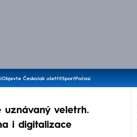
í
Objevte Česko
Jak ušetřit
Sport
Počasí
ě uznávaný veletrh.
 i digitalizace