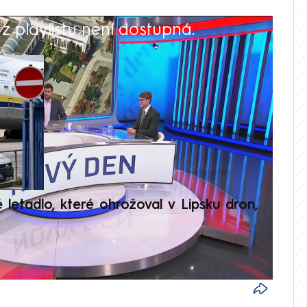
 playlistu není dostupná.
V
é letadlo, které ohrožoval v Lipsku dron,
Přilá
polit