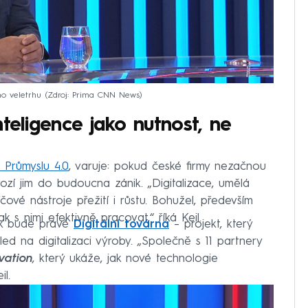
ho veletrhu
Zdroj: Prima CNN News
teligence jako nutnost, ne
 Průmyslu 4.0
, varuje: pokud české firmy nezačnou
ozí jim do budoucna zánik. „Digitalizace, umělá
íčové nástroje přežití i růstu. Bohužel, především
k s nimi efektivně pracovat,“ říká Keil.
tak bude právě
Digitální továrna
– projekt, který
d na digitalizaci výroby. „Společně s 11 partnery
vation
, který ukáže, jak nové technologie
l.