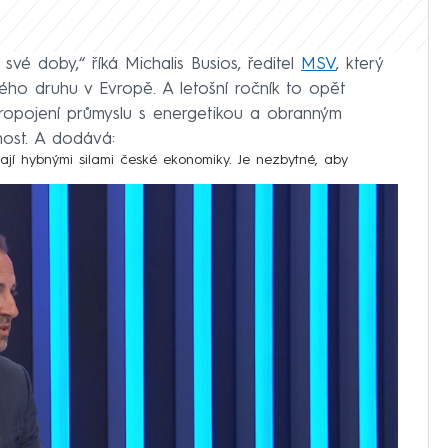
své doby,“ říká Michalis Busios, ředitel
MSV
, který
vého druhu v Evropě. A letošní ročník to opět
ropojení průmyslu s energetikou a obranným
lnost. A dodává:
ají hybnými silami české ekonomiky. Je nezbytné, aby