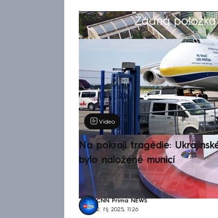
Žádná položka z
Výběr redakce
Video
Na pokraji tragédie: Ukrajinsk
bylo naložené municí
CNN Prima NEWS
2. říj 2025, 11:26