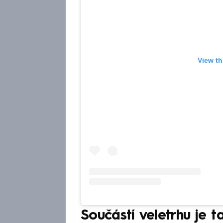
View th
Součástí veletrhu je