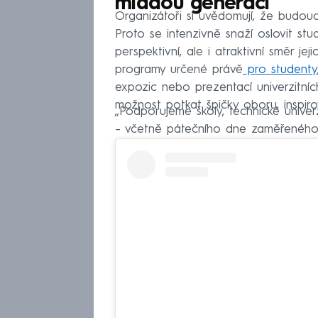
mladou generaci
Organizátoři si uvědomují, že budou
Proto se intenzivně snaží oslovit stud
perspektivní, ale i atraktivní směr jej
programy určené právě
pro studenty
expozic nebo prezentací univerzitních
možnost potkat špičky oboru, inspirov
„Podporujeme školy, technické univer
– včetně pátečního dne zaměřeného p