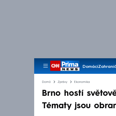
Domácí
Zahranič
Pořady
Domů
Zprávy
Ekonomika
Brno hostí světov
Tématy jsou obrana