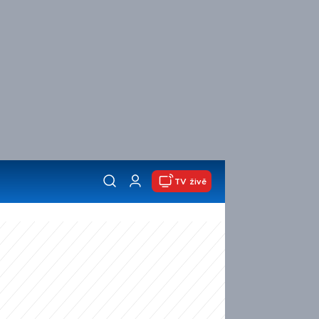
TV živě