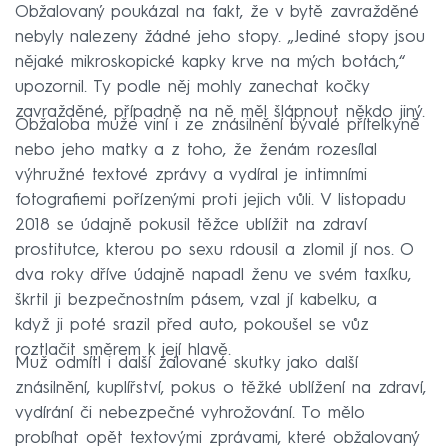
Obžalovaný poukázal na fakt, že v bytě zavražděné
nebyly nalezeny žádné jeho stopy. „Jediné stopy jsou
nějaké mikroskopické kapky krve na mých botách,“
upozornil. Ty podle něj mohly zanechat kočky
zavražděné, případně na ně měl šlápnout někdo jiný.
Obžaloba muže viní i ze znásilnění bývalé přítelkyně
nebo jeho matky a z toho, že ženám rozesílal
výhružné textové zprávy a vydíral je intimními
fotografiemi pořízenými proti jejich vůli. V listopadu
2018 se údajně pokusil těžce ublížit na zdraví
prostitutce, kterou po sexu rdousil a zlomil jí nos. O
dva roky dříve údajně napadl ženu ve svém taxíku,
škrtil ji bezpečnostním pásem, vzal jí kabelku, a
když ji poté srazil před auto, pokoušel se vůz
roztlačit směrem k její hlavě.
Muž odmítl i další žalované skutky jako další
znásilnění, kuplířství, pokus o těžké ublížení na zdraví,
vydírání či nebezpečné vyhrožování. To mělo
probíhat opět textovými zprávami, které obžalovaný