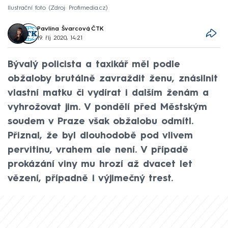
Ilustrační foto
Zdroj: Profimedia.cz
Pavlína Švarcová
,
ČTK
19. říj 2020, 14:21
Bývalý policista a taxikář měl podle
obžaloby brutálně zavraždit ženu, znásilnit
vlastní matku či vydírat i dalším ženám a
vyhrožovat jim. V pondělí před Městským
soudem v Praze však obžalobu odmítl.
Přiznal, že byl dlouhodobě pod vlivem
pervitinu, vrahem ale není. V případě
prokázání viny mu hrozí až dvacet let
vězení, případně i výjimečný trest.