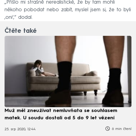
„Přišlo mi strašně nerealistické, že by tam mohli
někoho pobodat nebo zabít, myslel jsem si, že to byli
,oni‘,“ dodal.
Čtěte také
Muž měl zneužívat nemluvňata se souhlasem
matek. U soudu dostali od 5 do 9 let vězení
6 min čtení
25. srp 2020, 12:44