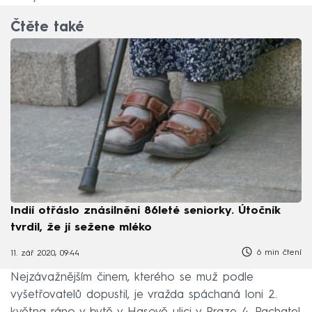
Čtěte také
Indií otřáslo znásilnění 86leté seniorky. Útočník
tvrdil, že jí sežene mléko
6 min čtení
11. zář 2020, 09:44
Nejzávažnějším činem, kterého se muž podle
vyšetřovatelů dopustil, je vražda spáchaná loni 2.