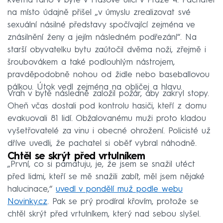
května ráno v bytě v Hasově ulici v Praze 4. Pachatel
na místo údajně přišel „v úmyslu zrealizovat své
sexuální násilné představy spočívající zejména ve
znásilnění ženy a jejím následném podřezání“. Na
starší obyvatelku bytu zaútočil dvěma noži, zřejmě i
šroubovákem a také podlouhlým nástrojem,
pravděpodobně nohou od židle nebo baseballovou
pálkou. Útok vedl zejména na obličej a hlavu.
Vrah v bytě následně založil požár, aby zakryl stopy.
Oheň včas dostali pod kontrolu hasiči, kteří z domu
evakuovali 81 lidí. Obžalovanému muži proto kladou
vyšetřovatelé za vinu i obecné ohrožení. Policisté už
dříve uvedli, že pachatel si oběť vybral náhodně.
Chtěl se skrýt před vrtulníkem
„První, co si pamatuju, je, že jsem se snažil utéct
před lidmi, kteří se mě snažili zabít, měl jsem nějaké
halucinace,“
uvedl v pondělí muž podle webu
Novinky.cz
. Pak se prý prodíral křovím, protože se
chtěl skrýt před vrtulníkem, který nad sebou slyšel.