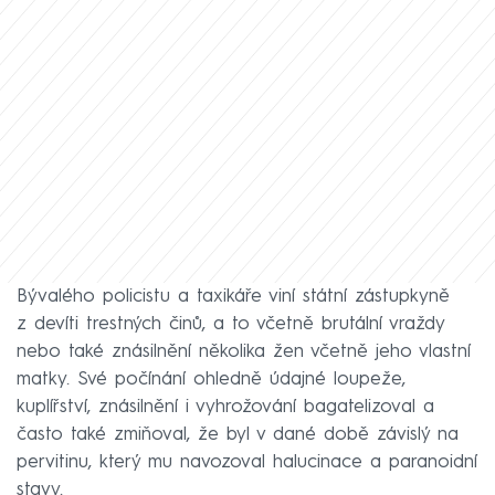
Bývalého policistu a taxikáře viní státní zástupkyně
z devíti trestných činů, a to včetně brutální vraždy
nebo také znásilnění několika žen včetně jeho vlastní
matky. Své počínání ohledně údajné loupeže,
kuplířství, znásilnění i vyhrožování bagatelizoval a
často také zmiňoval, že byl v dané době závislý na
pervitinu, který mu navozoval halucinace a paranoidní
stavy.