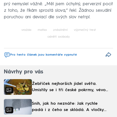
prý nemyslel vážně. „Měl jsem úchylný, perverzní pocit
z toho, že říkám sprostá slova,“ řekl. Žádnou sexuální
poruchou ani deviací dle svých slov netrpí.
vražda
matka
znásilnění
výjimečný trest
odnětí svobody
Pro tento článek jsou komentáře vypnuté
Návrhy pro vás
Žebříček nejhorších jídel světa.
Umístily se i tři české pokrmy, vévodí
skandinávská kuchyně
Sníh, jak ho neznáte: Jak rychle
padá i z čeho se skládá. A vločky
nejsou bílé