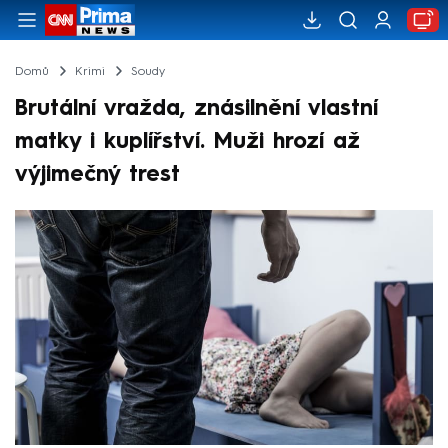
Domů
Krimi
Soudy
Brutální vražda, znásilnění vlastní
matky i kuplířství. Muži hrozí až
výjimečný trest