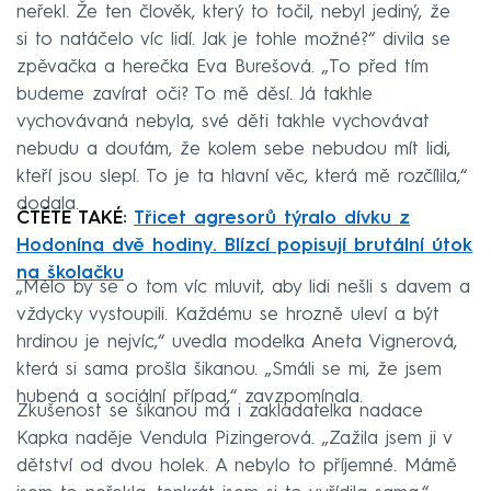
neřekl. Že ten člověk, který to točil, nebyl jediný, že
si to natáčelo víc lidí. Jak je tohle možné?“ divila se
zpěvačka a herečka Eva Burešová. „To před tím
budeme zavírat oči? To mě děsí. Já takhle
vychovávaná nebyla, své děti takhle vychovávat
nebudu a doufám, že kolem sebe nebudou mít lidi,
kteří jsou slepí. To je ta hlavní věc, která mě rozčílila,“
dodala.
ČTĚTE TAKÉ:
Třicet agresorů týralo dívku z
Hodonína dvě hodiny. Blízcí popisují brutální útok
na školačku
„Mělo by se o tom víc mluvit, aby lidi nešli s davem a
vždycky vystoupili. Každému se hrozně uleví a být
hrdinou je nejvíc,“ uvedla modelka Aneta Vignerová,
která si sama prošla šikanou. „Smáli se mi, že jsem
hubená a sociální případ,“ zavzpomínala.
Zkušenost se šikanou má i zakladatelka nadace
Kapka naděje Vendula Pizingerová. „Zažila jsem ji v
dětství od dvou holek. A nebylo to příjemné. Mámě