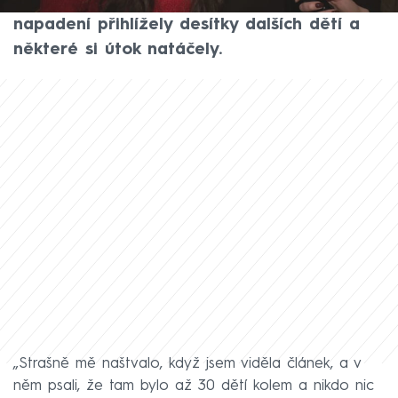
Známé tváře znechutilo zejména to, že
napadení přihlížely desítky dalších dětí a
některé si útok natáčely.
„Strašně mě naštvalo, když jsem viděla článek, a v
něm psali, že tam bylo až 30 dětí kolem a nikdo nic