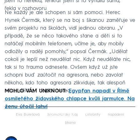
jsem to neřekla, tenkrát jsem si to vyřídila sama,“
řekla v rozhovoru.
Ne každý je ale schopen si sám pomoci. Herec
Hynek Čermák, který se na boj s šikanou zaměřuje ve
svém projektu na školách, vidí jedinou obranu. „V
případě, že se něco takového stane a děti si to
natáčejí mobilním telefonem, učíme je, aby mobily
odložily a raději pomohly,“ popsal Čermák. „Udělat
cokoli je lepší než neudělat nic. Když neuděláte nic,
tak si to trauma odnesete. Ovšem když už jste
schopni buď zaútočit na agresora, nebo zavolat
někoho, kdo toho agresora zlikviduje, tak alespoň
něco děláte,“ doplnil herec.
MOHLO VÁM UNIKNOUT:
Egypťan napadl v Římě
osmiletého židovského chlapce kvůli jarmulce. Na
ženu útočil lahví
Failed to fetch
Eva Burešová
Jihomoravský kraj
celebrity
napadení
šikana