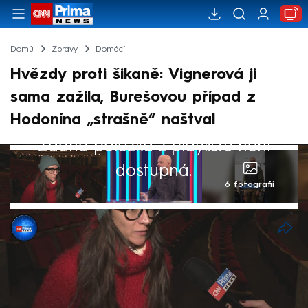
Domů
Zprávy
Domácí
Hvězdy proti šikaně: Vignerová ji
sama zažila, Burešovou případ z
Hodonína „strašně“ naštval
Žádná položka z playlistu není
dostupná.
6 fotografií
Kristýna Vacenovská
5. úno 2025, 20:56
Brutální šikana dvanáctileté školačky na
Hodonínsku otřásla i světem showbyznysu.