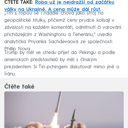
ČTĚTE TAKÉ:
Ropa už je nejdražší od začátku
války na Ukrajině. A cena může dál růst.
„Trh s ropou se i nadále chová jako stroj na
geopolitické titulky, přičemž ceny prudce kolísají v
závislosti na každém komentáři, odmítnutí či varování
přicházejícím z Washingtonu a Teheránu,“ uvedla
analytička Priyanka Sachdevaová ze společnosti
Phillip Nova.
Trump by měl ve středu přijet do Pekingu a podle
amerických představitelů by měl s čínským
prezidentem Si Ťin-pchingem diskutovat mimo jiné o
Íránu.
Čtěte také