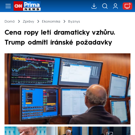
Domů
Zprávy
Ekonomika
Byznys
Cena ropy letí dramaticky vzhůru.
Trump odmítl íránské požadavky