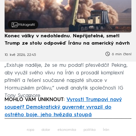
9
fotografií
Konec války v nedohlednu. Nepřijatelné, smetl
Trump ze stolu odpověď Íránu na americký návrh
6 min čtení
10. kvě 2026, 22:45
„Existuje naděje, že se mu podaří přesvědčit Peking,
aby využil svého vlivu na Írán a prosadil komplexní
příměří a řešení současné napjaté situace v
Hormuzském průlivu,“ uvedl analytik společnosti IG
Tony Sycamore.
MOHLO VÁM UNIKNOUT:
Vyrostl Trumpovi nový
soupeř? Demokratický guvernér vyrazil do
ostrého boje, jeho hvězda stoupá
Failed to fetch
ropa
dolar
ekonomika
politika
Írán