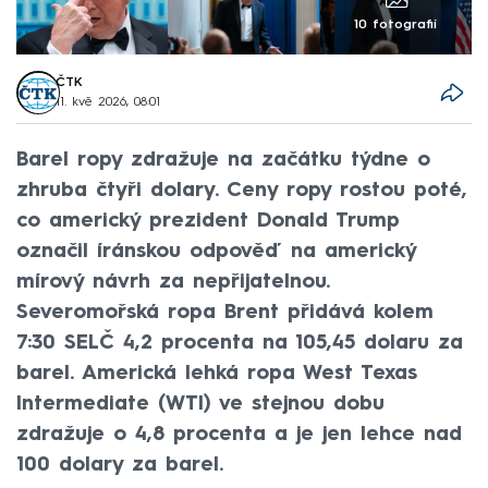
10 fotografií
ČTK
11. kvě 2026, 08:01
Barel ropy zdražuje na začátku týdne o
zhruba čtyři dolary. Ceny ropy rostou poté,
co americký prezident Donald Trump
označil íránskou odpověď na americký
mírový návrh za nepřijatelnou.
Severomořská ropa Brent přidává kolem
7:30 SELČ 4,2 procenta na 105,45 dolaru za
barel. Americká lehká ropa West Texas
Intermediate (WTI) ve stejnou dobu
zdražuje o 4,8 procenta a je jen lehce nad
100 dolary za barel.