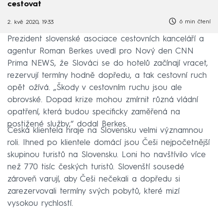
cestovat
6 min čtení
2. kvě 2020, 19:33
Prezident slovenské asociace cestovních kanceláří a
agentur Roman Berkes uvedl pro Nový den CNN
Prima NEWS, že Slováci se do hotelů začínají vracet,
rezervují termíny hodně dopředu, a tak cestovní ruch
opět ožívá. „Škody v cestovním ruchu jsou ale
obrovské. Dopad krize mohou zmírnit různá vládní
opatření, která budou specificky zaměřená na
postižené služby,“ dodal Berkes.
Česká klientela hraje na Slovensku velmi významnou
roli. Ihned po klientele domácí jsou Češi nejpočetnější
skupinou turistů na Slovensku. Loni ho navštívilo více
než 770 tisíc českých turistů. Slovenští sousedé
zároveň varují, aby Češi nečekali a dopředu si
zarezervovali termíny svých pobytů, které mizí
vysokou rychlostí.