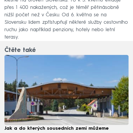
klesne na úroveň Slovenska. To k 5. květnu eviduje
přes 1 400 nakažených, což je téměř pětinásobně
nižší počet než v Česku. Od 6. května se na
Slovensku lidem zpřístupňují některé služby cestovního
ruchu jako například penziony, hotely nebo letní
terasy.
Čtěte také
Jak a do kterých sousedních zemí můžeme