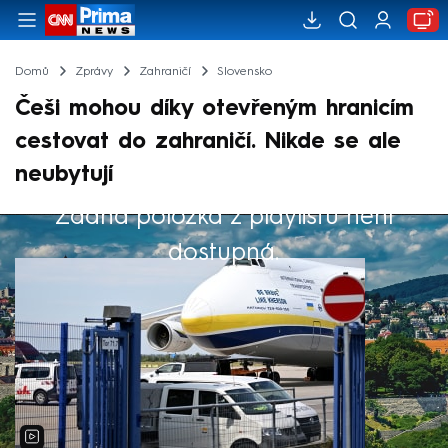
Domů
Zprávy
Zahraničí
Slovensko
Češi mohou díky otevřeným hranicím
cestovat do zahraničí. Nikde se ale
neubytují
Žádná položka z playlistu není
Výběr redakce
dostupná.