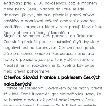
evidováno přes 2 100 nakažených, což je mnohem
méně než v Česku. Naopak do Itálie se lidé
dostanou již nyní, ale musí předložit pádný důvod
návštěvy a dodržovat veškerá omezení a opatření
proti šíření koronaviru, která v zemi panují. Mezi ně se
řadí i dobrovolná 14denní karanténa.
Stejně tak se mohou Češi podívat i do Rakouska.
Zde stačí předložit pouze maximálně čtyři dny starý
negativní test na koronavirus. Cestovní ruch je ale
stále pro cizince omezen. Restaurace, stejně jako
hotely a penziony, jsou pro turisty stále uzavřeny.
Nejbližší termín rozvolnění je 15. května, kdy by se
mělo otevřít pohostinství.
Otevřou Slováci hranice s poklesem českých
nakažených?
Hranice se sousedním Slovenskem by se mohly otevřít
již v létě. Tamější premiér Igor Matovič však uvedl, že
se hranice otevřou, až počet nakažených v Česku