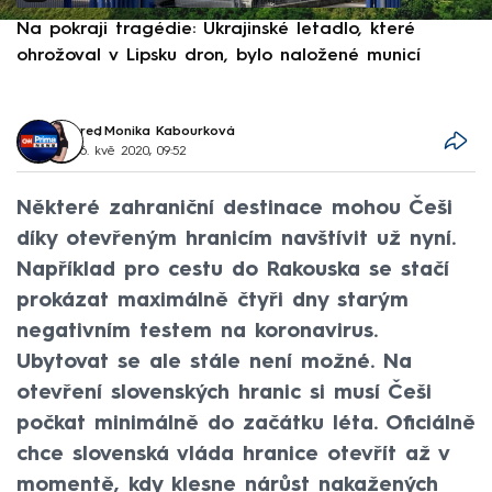
Na pokraji tragédie: Ukrajinské letadlo, které
P
ohrožoval v Lipsku dron, bylo naložené municí
e
red
,
Monika Kabourková
6. kvě 2020, 09:52
Některé zahraniční destinace mohou Češi
díky otevřeným hranicím navštívit už nyní.
Například pro cestu do Rakouska se stačí
prokázat maximálně čtyři dny starým
negativním testem na koronavirus.
Ubytovat se ale stále není možné. Na
otevření slovenských hranic si musí Češi
počkat minimálně do začátku léta. Oficiálně
chce slovenská vláda hranice otevřít až v
momentě, kdy klesne nárůst nakažených