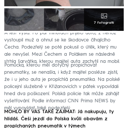
7 fotografií
A lest vyšla. Po pár minutách přijelo auto, z něhož
vystoupil muž a ohnul se ke škodovce číhajícího
Čecha. Podezřelý se poté pokusil o útěk, který mu
ale nevyšel. Mezi Čechem a Polákem se následně
strhla šarvátka, kterou majitel auta zachytil na mobil.
Pomůcka, kterou měl dotyčný propichovat
pneumatiky, se nenašla, i když majitel posléze zjistil,
že i u jeho auta je propíchlá pneumatika. Na polské
policejní služebně v Křižanovicích v pátek vypovídali
hned dva poškození. Polská policie tak může zahájit
vyšetřování. Podle informací CNN Prima NEWS by
měl vypovídat také podezřelý.
MOHLO BY VÁS TAKÉ ZAJÍMAT: Já nakupuju, ty
hlídáš. Češi jezdí do Polska kvůli obavám z
propíchaných pneumatik v týmech