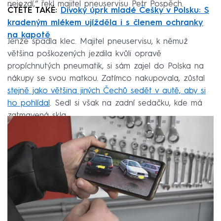
nejezdí,“ řekl majitel pneuservisu Petr Pospěch.
ČTĚTE TAKÉ:
Divoký úprk mladé Češky v Polsku: S
kradeným mlékem ujížděla i s členem ochranky
na kapotě
Jenže spadla klec. Majitel pneuservisu, k němuž
většina poškozených jezdila kvůli opravě
propíchnutých pneumatik, si sám zajel do Polska na
nákupy se svou matkou. Zatímco nakupovala, zůstal
stejně jako většina jiných Čechů sedět v autě, aby si
ho pohlídal
. Sedl si však na zadní sedačku, kde má
zatmavená skla.