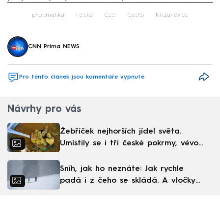
Failed to fetch
pneumatika
Polsko
Češi
Česko
Křižanovice
CNN Prima NEWS
Pro tento článek jsou komentáře vypnuté
Návrhy pro vás
Žebříček nejhorších jídel světa.
Umístily se i tři české pokrmy, vévodí
skandinávská kuchyně
Sníh, jak ho neznáte: Jak rychle
padá i z čeho se skládá. A vločky
nejsou bílé