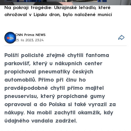
Na pokraji tragédie: Ukrajinské letadlo, které
P
ohrožoval v Lipsku dron, bylo naložené municí
e
CNN Prima NEWS
25. lis 2023, 23:24
Polští policisté zřejmě chytili fantoma
parkovišť, který u nákupních center
propichoval pneumatiky českých
automobilů. Přímo při činu ho
pravděpodobně chytil přímo majitel
pneuservisu, který propíchané gumy
opravoval a do Polska si také vyrazil za
nákupy. Na mobil zachytil okamžik, kdy
údajného vandala zadržel.