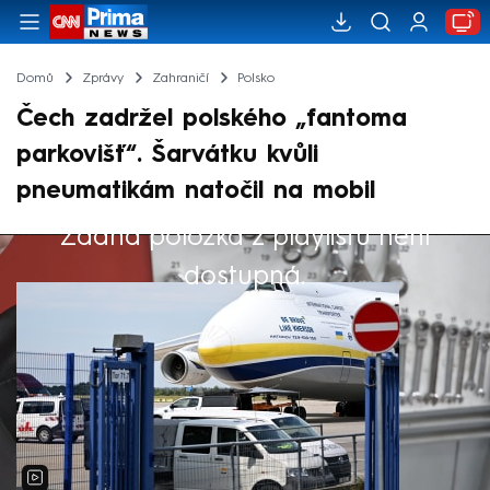
Domů
Zprávy
Zahraničí
Polsko
Čech zadržel polského „fantoma
parkovišť“. Šarvátku kvůli
pneumatikám natočil na mobil
Žádná položka z playlistu není
Výběr redakce
dostupná.