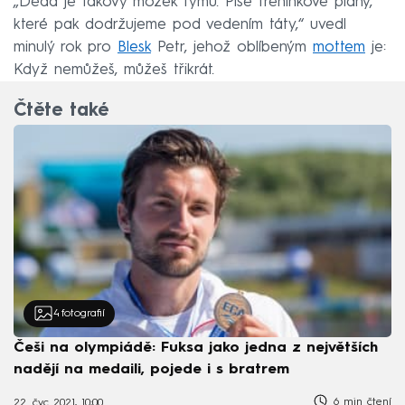
„Děda je takový mozek týmu. Píše tréninkové plány,
které pak dodržujeme pod vedením táty,“ uvedl
minulý rok pro
Blesk
Petr, jehož oblíbeným
mottem
je:
Když nemůžeš, můžeš třikrát.
Čtěte také
4
fotografií
Češi na olympiádě: Fuksa jako jedna z největších
nadějí na medaili, pojede i s bratrem
6 min čtení
22. čvc 2021, 10:00