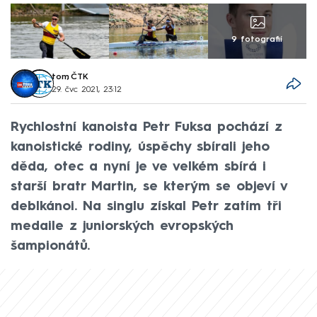
9 fotografií
tom
,
ČTK
29. čvc 2021, 23:12
Rychlostní kanoista Petr Fuksa pochází z
kanoistické rodiny, úspěchy sbírali jeho
děda, otec a nyní je ve velkém sbírá i
starší bratr Martin, se kterým se objeví v
deblkánoi. Na singlu získal Petr zatím tři
medaile z juniorských evropských
šampionátů.