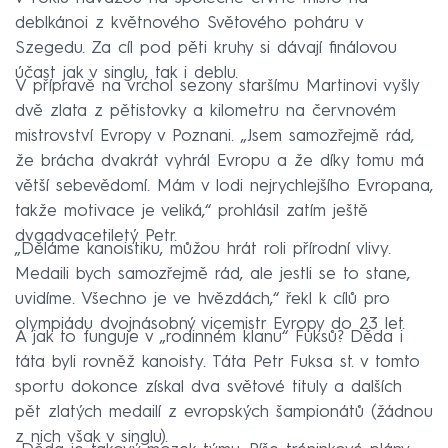
deblkánoi z květnového Světového poháru v
Szegedu. Za cíl pod pěti kruhy si dávají finálovou
účast jak v singlu, tak i deblu.
V přípravě na vrchol sezony staršímu Martinovi vyšly
dvě zlata z pětistovky a kilometru na červnovém
mistrovství Evropy v Poznani. „Jsem samozřejmě rád,
že brácha dvakrát vyhrál Evropu a že díky tomu má
větší sebevědomí. Mám v lodi nejrychlejšího Evropana,
takže motivace je veliká,“ prohlásil zatím ještě
dvaadvacetiletý Petr.
„Děláme kanoistiku, můžou hrát roli přírodní vlivy.
Medaili bych samozřejmě rád, ale jestli se to stane,
uvidíme. Všechno je ve hvězdách,“ řekl k cílů pro
olympiádu dvojnásobný vicemistr Evropy do 23 let.
A jak to funguje v „rodinném klanu“ Fuksů? Děda i
táta byli rovněž kanoisty. Táta Petr Fuksa st. v tomto
sportu dokonce získal dva světové tituly a dalších
pět zlatých medailí z evropských šampionátů (žádnou
z nich však v singlu).