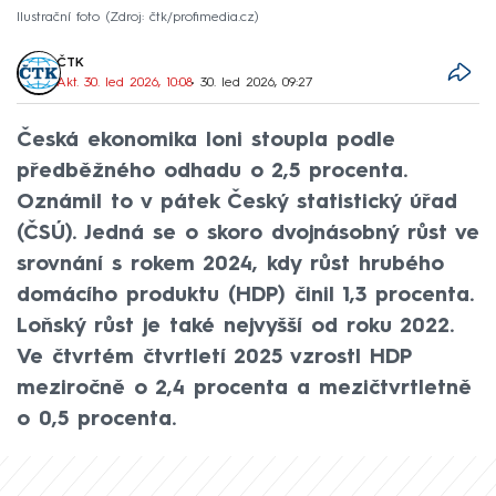
Ilustrační foto
Zdroj: čtk/profimedia.cz
ČTK
Akt. 30. led 2026, 10:08
• 30. led 2026, 09:27
Česká ekonomika loni stoupla podle
předběžného odhadu o 2,5 procenta.
Oznámil to v pátek Český statistický úřad
(ČSÚ). Jedná se o skoro dvojnásobný růst ve
srovnání s rokem 2024, kdy růst hrubého
domácího produktu (HDP) činil 1,3 procenta.
Loňský růst je také nejvyšší od roku 2022.
Ve čtvrtém čtvrtletí 2025 vzrostl HDP
meziročně o 2,4 procenta a mezičtvrtletně
o 0,5 procenta.