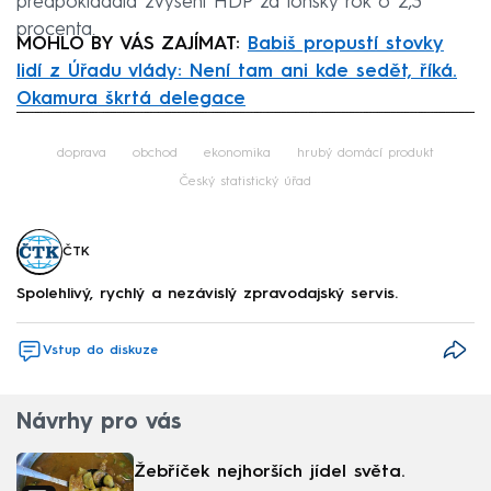
předpokládala zvýšení HDP za loňský rok o 2,3
procenta.
MOHLO BY VÁS ZAJÍMAT:
Babiš propustí stovky
lidí z Úřadu vlády: Není tam ani kde sedět, říká.
Okamura škrtá delegace
Failed to fetch
doprava
obchod
ekonomika
hrubý domácí produkt
Český statistický úřad
ČTK
Spolehlivý, rychlý a nezávislý zpravodajský servis.
Vstup do diskuze
Návrhy pro vás
Žebříček nejhorších jídel světa.