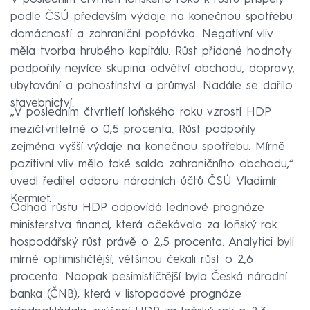
podle ČSÚ především výdaje na konečnou spotřebu
domácností a zahraniční poptávka. Negativní vliv
měla tvorba hrubého kapitálu. Růst přidané hodnoty
podpořily nejvíce skupina odvětví obchodu, dopravy,
ubytování a pohostinství a průmysl. Nadále se dařilo
stavebnictví.
„V posledním čtvrtletí loňského roku vzrostl HDP
mezičtvrtletně o 0,5 procenta. Růst podpořily
zejména vyšší výdaje na konečnou spotřebu. Mírně
pozitivní vliv mělo také saldo zahraničního obchodu,“
uvedl ředitel odboru národních účtů ČSÚ Vladimír
Kermiet.
Odhad růstu HDP odpovídá lednové prognóze
ministerstva financí, která očekávala za loňský rok
hospodářský růst právě o 2,5 procenta. Analytici byli
mírně optimističtější, většinou čekali růst o 2,6
procenta. Naopak pesimističtější byla Česká národní
banka (ČNB), která v listopadové prognóze