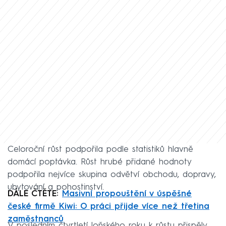
Celoroční růst podpořila podle statistiků hlavně
domácí poptávka. Růst hrubé přidané hodnoty
podpořila nejvíce skupina odvětví obchodu, dopravy,
ubytování a pohostinství.
DÁLE ČTĚTE:
Masivní propouštění v úspěšné
české firmě Kiwi: O práci přijde více než třetina
zaměstnanců
V posledním čtvrtletí loňského roku k růstu přispěly