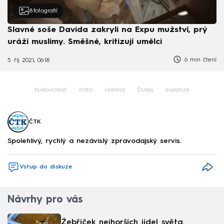
8
fotografií
Slavné soše Davida zakryli na Expu mužství, prý
uráží muslimy. Směšné, kritizují umělci
6 min čtení
5. říj 2021, 06:18
budoucnost
zlato
výstava
Dubaj
expanze
ČTK
Spolehlivý, rychlý a nezávislý zpravodajský servis.
Vstup do diskuze
Návrhy pro vás
Žebříček nejhorších jídel světa.