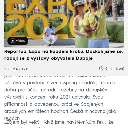
Video
Reportáž: Expo na každém kroku. Dočkali jsme se,
radují se z výstavy obyvatelé Dubaje
6 min čtení
2. říj 2021, 13:10
„Obr“ s nominální hodnotou 100 milionů korun
zůstává v pavilonu Czech Spring i nadále, třebaže
doba pro účast národní ražebny na dubajském
výstavišti s koncem roku 2021 uplynula. Svou
přítomnost a odvedenou práci ve Spojených
arabských emirátech hodnotí Česká mincovna jako
úspěch.
„Zájem byl velký. Když jsme návštěvníkům řekli, že