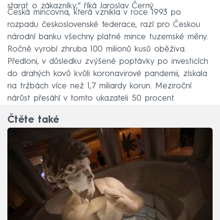
starat o zákazníky,“ říká Jaroslav Černý.
Česká mincovna, která vznikla v roce 1993 po
rozpadu československé federace, razí pro Českou
národní banku všechny platné mince tuzemské měny.
Ročně vyrobí zhruba 100 milionů kusů oběživa.
Předloni, v důsledku zvýšené poptávky po investicích
do drahých kovů kvůli koronavirové pandemii, získala
na tržbách více než 1,7 miliardy korun. Meziroční
nárůst přesáhl v tomto ukazateli 50 procent.
Čtěte také