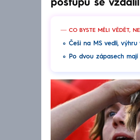
postupu se vzdálil
CO BYSTE MĚLI VĚDĚT, N
Češi na MS vedli, výhru
Po dvou zápasech mají 