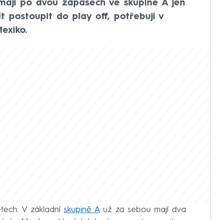
mají po dvou zápasech ve skupině A jen
 postoupit do play off, potřebují v
exiko.
etech. V základní
skupině A
už za sebou mají dva