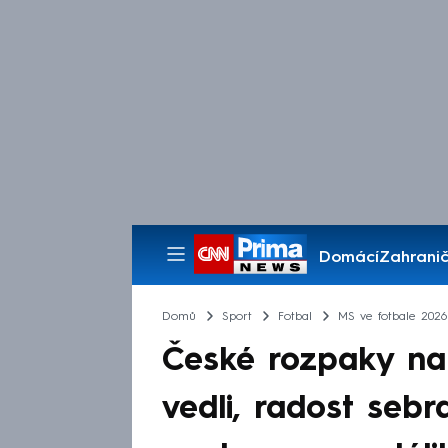
Domácí
Zahranič
Pořady
Domů
Sport
Fotbal
MS ve fotbale 2026
České rozpaky na 
vedli, radost sebr