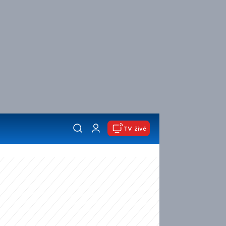
TV živě