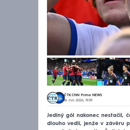
ČTK
,
CNN Prima NEWS
18. čvn 2026, 19:59
Jediný gól nakonec nestačil, 
dlouho vedli, jenže v závěru p