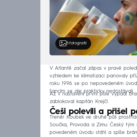
5
fotografií
V Atlantě začal zápas v pravé poledn
vzhledem ke klimatizaci panovaly př
roku 1996 se po nepovedeném úvodu z
šancím se ale prakticky nedostávali.
Až v nastavení první půle vypadl br
zablokoval kapitán Krejčí.
Češi polevili a přišel 
Trenér Koubek ve druhé půli prostříd
Součka, Provoda a Zimu. Český tým 
povedeném úvodu stáhl a spíše bráni