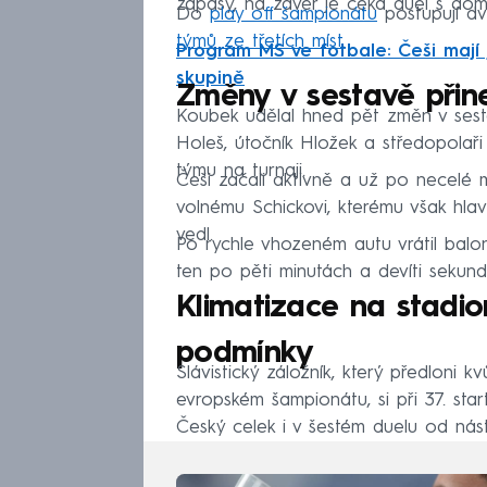
zápasy, na závěr je čeká duel s dom
Do
play off šampionátu
postupují dv
týmů ze třetích míst
.
Program MS ve fotbale: Češi mají 
skupině
Změny v sestavě přine
Koubek udělal hned pět změn v sesta
Holeš, útočník Hložek a středopolaři 
týmu na turnaji.
Češi začali aktivně a už po necelé m
volnému Schickovi, kterému však hlavi
vedl.
Po rychle vhozeném autu vrátil balon
ten po pěti minutách a devíti sekun
Klimatizace na stadion
podmínky
Slávistický záložník, který předloni k
evropském šampionátu, si při 37. sta
Český celek i v šestém duelu od nás