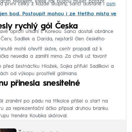
ácím Mexikem, které tak budou muset porazit.
a první celky z každé skupiny, šanci dostane i
osm
jen bod. Postoupit mohou i ze třetího místa ve
sly rychlý gól Česka
vě oproti utkání s Koreou. Šanci dostali obránce
Červ, Sadílek a Darida, nejstarší člen českého
inutě mohli otevřít skóre, centr propadl až k
čka nesedla a zamířil mimo. Za chvíli už favorit
 před šestnáctku Hložek, Sojka přiťukl Sadílkovi a
dách od výkopu prostřelil gólmana.
u přinesla snesitelné
vůli zranění po pádu na tříkolce přišel o start na
rtu za reprezentační áčko připsal druhou branku.
tupu trenéra Koubka skóroval.