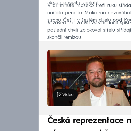
ale za pasivitu zaplatil.
V 81. minutě Maseko trefil ruku stří
nařídila penaltu. Mokoena nezaváha
stranu. Češi i v šestém duelu pod Ko
V závěru se za vítězstvím tlačili spíše
poslední chvíli zblokoval střelu stříd
skončil remízou.
Video
Česká reprezentace n