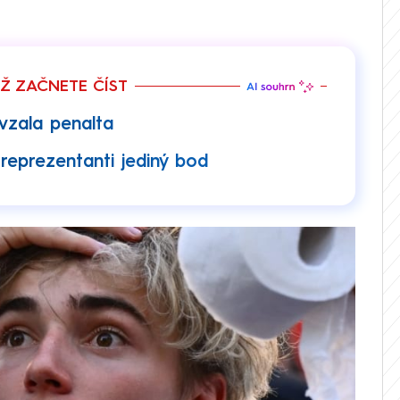
EŽ ZAČNETE ČÍST
 vzala penalta
reprezentanti jediný bod