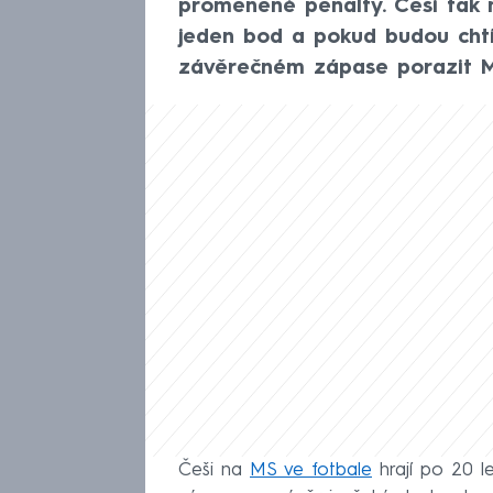
proměněné penalty. Češi tak 
jeden bod a pokud budou chtít
závěrečném zápase porazit M
Češi na
MS ve fotbale
hrají po 20 l