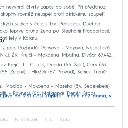
h nevyhrál čtvrtý zápas po sobě. Při předchozí
skupiny rovněž neuspěl proti africkému soupeři,
rických sudích v čele s Tori Pensovou. Duel na
jako teprve druhá žena po Stéphanii Frappartové,
řmi lety v Kataru.
0)
 z pen. Rozhodčí: Pensová - Mayová, Nesbittová
k.). ŽK: Krejčí - Mokoena, Mbatha. Diváci: 67.442.
v Krejčí II - Coufal, Darida (55. Šulc), Červ (78.
(55. Zelený) - Hložek (67. Provod), Schick. Trenér:
i, Modiba - Mokoena - Maseko (84. Sebelebele),
lis - Rayners (66. Makgopa). Trenér: Broos.
ojí pivo na MS? Češi zaplatí i méně než doma, v
iled to fetch
blika
Tomáš Souček
fotbal
Česko