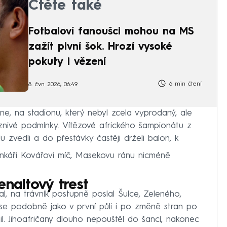
Čtěte také
Fotbaloví fanoušci mohou na MS
zažít pivní šok. Hrozí vysoké
pokuty i vězení
6 min čtení
8. čvn 2026, 06:49
e, na stadionu, který nebyl zcela vyprodaný, ale
íznivé podmínky. Vítězové afrického šampionátu z
vedli a do přestávky častěji drželi balon, k
ankáři Kovářovi míč, Masekovu ránu nicméně
penaltový trest
al, na trávník postupně poslal Šulce, Zeleného,
se podobně jako v první půli i po změně stran po
l. Jihoafričany dlouho nepouštěl do šancí, nakonec