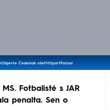
í
Objevte Česko
Jak ušetřit
Sport
Počasí
MS. Fotbalisté s JAR
ala penalta. Sen o