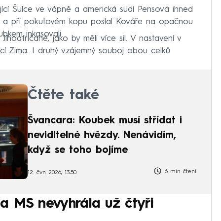
dající Šulce ve vápně a americká sudí Pensová ihned
l a při pokutovém kopu poslal Kováře na opačnou
ubkem inkasovali.
 Jihoafričané, jako by měli více sil. V nastavení v
ající Zima. I druhý vzájemný souboj obou celků
Čtěte také
Švancara: Koubek musí střídat i
neviditelné hvězdy. Nenávidím,
když se toho bojíme
6 min čtení
12. čvn 2026, 13:50
a MS nevyhrála už čtyři