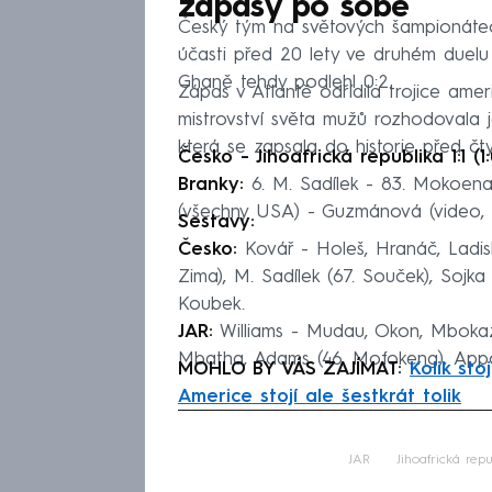
zápasy po sobě
Český tým na světových šampionátec
účasti před 20 lety ve druhém duelu 
Ghaně tehdy podlehl 0:2.
Zápas v Atlantě odřídila trojice ame
mistrovství světa mužů rozhodovala 
která se zapsala do historie před čty
Česko - Jihoafrická republika 1:1 (1:
Branky:
6. M. Sadílek - 83. Mokoena
(všechny USA) - Guzmánová (video, Ni
Sestavy:
Česko:
Kovář - Holeš, Hranáč, Ladisla
Zima), M. Sadílek (67. Souček), Sojka 
Koubek.
JAR:
Williams - Mudau, Okon, Mbokaz
Mbatha, Adams (46. Mofokeng), Appol
MOHLO BY VÁS ZAJÍMAT:
Kolik st
Americe stojí ale šestkrát tolik
Fa
JAR
Jihoafrická repu