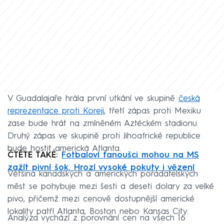
V Guadalajaře hrála první utkání ve skupině
česká
reprezentace proti Koreji
, třetí zápas proti Mexiku
zase bude hrát na zmíněném Aztéckém stadionu.
Druhý zápas ve skupině proti Jihoafrické republice
bude hostit americká Atlanta.
ČTĚTE TAKÉ:
Fotbaloví fanoušci mohou na MS
zažít pivní šok. Hrozí vysoké pokuty i vězení
Většina kanadských a amerických pořadatelských
měst se pohybuje mezi šesti a deseti dolary za velké
pivo, přičemž mezi cenově dostupnější americké
lokality patří Atlanta, Boston nebo Kansas City.
Analýza vychází z porovnání cen na všech 16