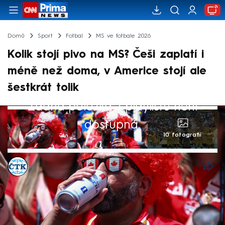
Domů
Sport
Fotbal
MS ve fotbale 2026
Kolik stojí pivo na MS? Češi zaplatí i
méně než doma, v Americe stojí ale
šestkrát tolik
Žádná položka z playlistu není
dostupná.
10 fotografií
ČTK
13. čvn 2026, 09:42
Rozdíl mezi cenami piva na letošním
mistrovství světa ve fotbale mezi