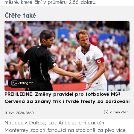
městě, které činí v průměru 2,86 dolaru.
Čtěte také
9
fotografií
PŘEHLEDNĚ: Změny pravidel pro fotbalové MS?
Červená za známý trik i tvrdé tresty za zdržování
6 min čtení
11. čvn 2026, 18:40
Naopak v Dallasu, Los Angeles a mexickém
Monterrey zaplatí fanoušci na stadioně za pivo více