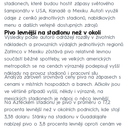
stadionech, které budou hostit zápasy světového
šampionátu v USA, Kanadě a Mexiku. Autoři využili
údaje z ceníků jednotlivých stadionů, nabídkových
menu a dalších veřejně dostupných zdrojů.
Pivo levnější na stadionu než v okolí
Výsledky podle autorů odrážejí rozdíly v životních
nákladech a provozních výdajích jednotlivých regionů.
Zatímco v Mexiku zůstává pivo relativně levnou
součástí běžné spotřeby, ve velkých amerických
metropolích se na cenách výrazněji podepisují vyšší
náklady na provoz stadionů i pracovní sílu.
Analýza zároveň srovnává ceny piva na zápasech s
cenami v místních hospodách a barech. Ačkoliv jsou
ve většině případů vyšší, někdy i výrazně, na
mexických stadionech je nápoj o něco levnější.
Na Aztéckém stadionu je pivo v průměru o 17,2
procenta levnější než v okolních podnicích, kde stojí
3,38 dolaru. Stánky na stadionu v Guadalajaře
nabízejí pivo o 3,8 procenta levněji oproti cenám ve