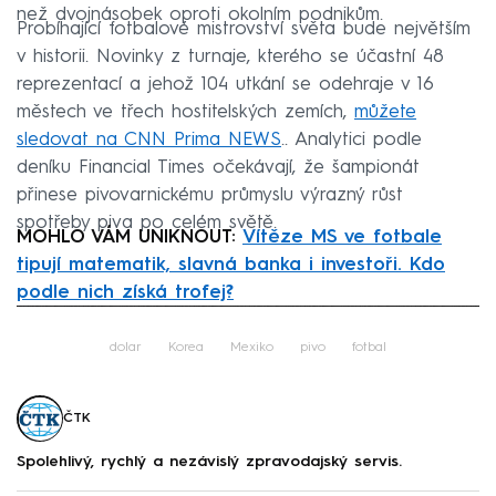
než dvojnásobek oproti okolním podnikům.
Probíhající fotbalové mistrovství světa bude největším
v historii. Novinky z turnaje, kterého se účastní 48
reprezentací a jehož 104 utkání se odehraje v 16
městech ve třech hostitelských zemích,
můžete
sledovat na CNN Prima NEWS
.. Analytici podle
deníku Financial Times očekávají, že šampionát
přinese pivovarnickému průmyslu výrazný růst
spotřeby piva po celém světě.
MOHLO VÁM UNIKNOUT:
Vítěze MS ve fotbale
tipují matematik, slavná banka i investoři. Kdo
podle nich získá trofej?
Failed to fetch
dolar
Korea
Mexiko
pivo
fotbal
ČTK
Spolehlivý, rychlý a nezávislý zpravodajský servis.