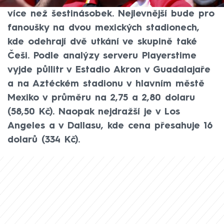
nejlevnějšími a nejdražšími stadiony činí
více než šestinásobek. Nejlevnější bude pro
fanoušky na dvou mexických stadionech,
kde odehrají dvě utkání ve skupině také
Češi. Podle analýzy serveru Playerstime
vyjde půllitr v Estadio Akron v Guadalajaře
a na Aztéckém stadionu v hlavním městě
Mexiko v průměru na 2,75 a 2,80 dolaru
(58,50 Kč). Naopak nejdražší je v Los
Angeles a v Dallasu, kde cena přesahuje 16
dolarů (334 Kč).