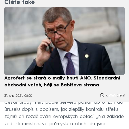
Čtěte také
Agrofert se stará o maily hnutí ANO. Standardní
obchodní vztah, hájí se Babišova strana
6 min čtení
31. srp 2021, 08:50
České úřady měly podle serveru poslat do 8. září do
Bruselu dopis s popisem, jak zlepšily kontrolu střetu
zájmů při rozdělování evropských dotací. „Na základě
žádosti ministerstva průmyslu a obchodu jsme