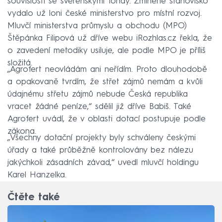
souvislosti se svěřenskými fondy. Zmíněné stanovisko
vydalo už loni české ministerstvo pro místní rozvoj.
Mluvčí ministerstva průmyslu a obchodu (MPO)
Štěpánka Filipová už dříve webu iRozhlas.cz řekla, že
o zavedení metodiky usiluje, ale podle MPO je příliš
složitá.
„Agrofert neovládám ani neřídím. Proto dlouhodobě
a opakovaně tvrdím, že střet zájmů nemám a kvůli
údajnému střetu zájmů nebude Česká republika
vracet žádné peníze,“ sdělil již dříve Babiš. Také
Agrofert uvádí, že v oblasti dotací postupuje podle
zákona.
„Všechny dotační projekty byly schváleny českými
úřady a také průběžně kontrolovány bez nálezu
jakýchkoli zásadních závad,“ uvedl mluvčí holdingu
Karel Hanzelka.
Čtěte také