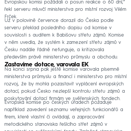
Evropskou komisi požádali o posun reakce o 60 dní,“
řekl serveru mluvčí ministerstva pro místní rozvoj Vilém
Frček.
Už v polovině července dorazil do Česka podle
serveru překlad posledního dopisu od komise v
souvislosti s auditem k Babišovu střetu zájmů. Komise
v něm uvedla, že systém k zamezení střetu zájmů v
Česku nadále řádně nefunguje, a kritizovala
především právě ministerstvo průmyslu a obchodu.
Zastavíme dotace, varovala EK
Na konci srpna pak ještě komise varovala písemně
ministerstva průmyslu a financí i ministerstvo pro místní
rozvoj, že by mohla pozastavit vyplácení evropských
dotací, pokud Česko nezlepší kontrolu střetu zájmů a
poskytování dotací firmám ve svěřenských fondech.
Evropská komise po českých úřadech požaduje
například zavedení seznamu veřejných funkcionářů a
firem, které vlastní či ovládají, a zapracování
metodického stanoviska řešícího střet zájmů v