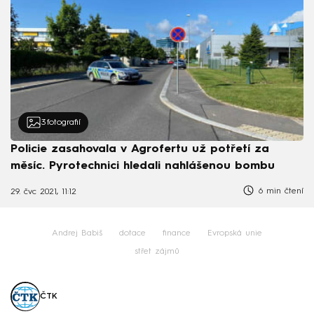
3
fotografií
Policie zasahovala v Agrofertu už potřetí za
měsíc. Pyrotechnici hledali nahlášenou bombu
6 min čtení
29. čvc 2021, 11:12
Andrej Babiš
dotace
finance
Evropská unie
střet zájmů
ČTK