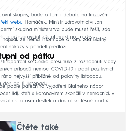
covní skupiny, bude o tom i debata na krizovém
“
řekl webu
Hamáček. Ministr zdravotnictví Jan
pertní skupina ministerstva bude muset řešit, zda
o podle pravidel zůstat horší po tři dny.
u napsal, že nemá informace o tom, zda Blatný
ření nákazy v pondělí předloží.
tupni od pátku
sti opatření se Česko přesunulo z rozhodnutí vlády
zených případů nemoci COVID-19 i podíl pozitivních
ráno nejvyšší přibližně od poloviny listopadu.
 den od 11. listopadu.
de podle pátečního vyjádření Blatného nápor
t lidí, kteří s koronavirem skončili v nemocnici, v
 snížil asi o osm desítek a dostal se těsně pod 4
Čtěte také