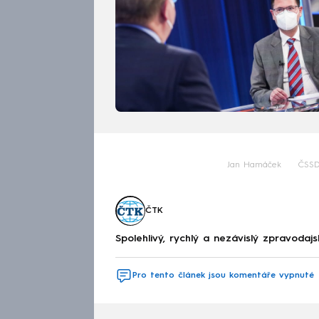
Jan Hamáček
ČSS
ČTK
Spolehlivý, rychlý a nezávislý zpravodajs
Pro tento článek jsou komentáře vypnuté