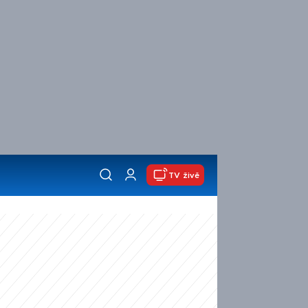
TV živě