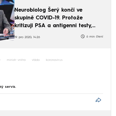
Neurobiolog Šerý končí ve
skupině COVID-19. Protože
kritizuji PSA a antigenni testy,
tvrdí
6 min čtení
19. pro 2020, 14:26
D
ministr vnitra
vláda
koronavirus
ký servis.