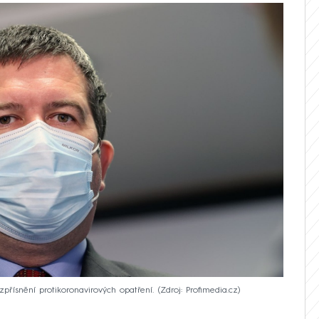
přísnění protikoronavirových opatření.
Zdroj: Profimedia.cz