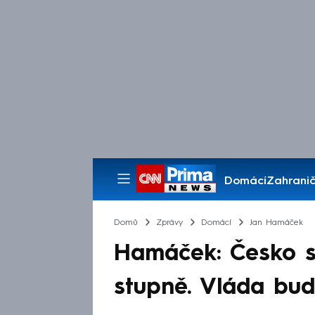
Domácí
Zahranič
Pořady
Domů
Zprávy
Domácí
Jan Hamáček
Hamáček: Česko s
stupně. Vláda bud