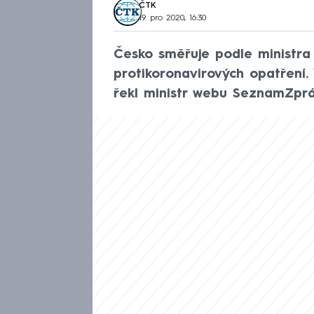
ČTK
19. pro 2020, 16:30
Česko směřuje podle ministra
protikoronavirových opatření.
řekl ministr webu SeznamZprá