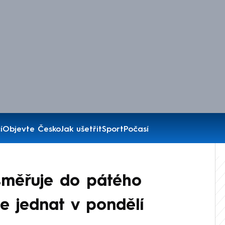
í
Objevte Česko
Jak ušetřit
Sport
Počasí
měřuje do pátého
e jednat v pondělí