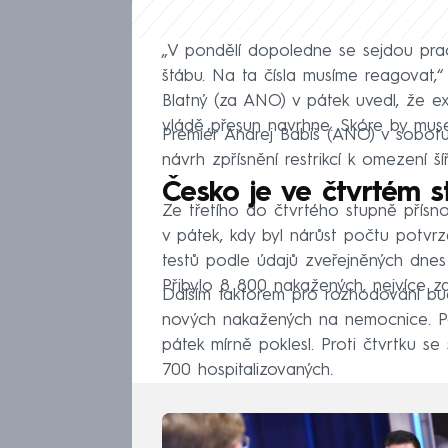
„V pondělí dopoledne se sejdou pra
štábu. Na ta čísla musíme reagovat,
Blatný (za ANO) v pátek uvedl, že ex
vládě přesun navrhne. Skóre by musel
Premiér Andrej Babiš (ANO) v sobot
návrh zpřísnění restrikcí k omezení ší
Česko je ve čtvrtém s
Ze třetího do čtvrtého stupně přísno
v pátek, kdy byl nárůst počtu potvr
testů podle údajů zveřejněných dnes 
Přibylo 8 800 nakažených, nejvíce za
Dalším faktorem pro rozhodování bu
nových nakažených na nemocnice. Poče
pátek mírně poklesl. Proti čtvrtku se
700 hospitalizovaných.