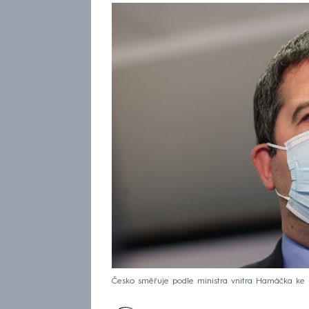
Česko směřuje podle ministra vnitra Hamáčka ke z