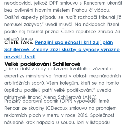
neodpovídal, jelikož DPP smlouvu s Rencarem ukončil
bez ovlivnění hlavním městem Prahou či vládou.
Dalšími aspekty případu se tudíž rozhodčí tribunál již
nemusel zabývat,“ uvedl mluvčí. Na nákladech řízení
podle něj tribunál přiznal České republice zhruba 33
milionů korun.
ČTĚTE TAKÉ:
Penzijní společnosti kritizují plán
Schillerové. Změny zúží služby a výnosy výrazně
nezvýší, tvrdí
Velké poděkování Schillerové
„Jde o další z řady potvrzení kvalitního zázemí a
expertizy ministerstva financí v oblasti mezinárodních
arbitrážních sporů. Všem kolegům, kteří se na tomto
úspěchu podíleli, patří velké poděkování,“ uvedla
ministryně financí Alena Schillerová (ANO).
Pražský dopravní podnik (DPP) vypověděl firmě
Rencar ze skupiny JCDecaux smlouvu na pronájem
reklamních ploch v metru v roce 2016. Společnost
následně krok napadla u soudu, loni v listopadu