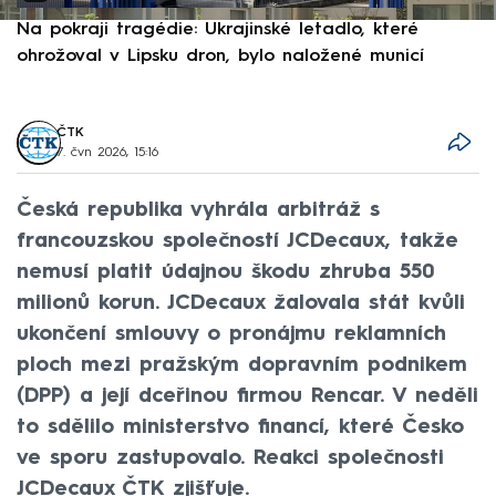
Na pokraji tragédie: Ukrajinské letadlo, které
P
ohrožoval v Lipsku dron, bylo naložené municí
e
ČTK
7. čvn 2026, 15:16
Česká republika vyhrála arbitráž s
francouzskou společností JCDecaux, takže
nemusí platit údajnou škodu zhruba 550
milionů korun. JCDecaux žalovala stát kvůli
ukončení smlouvy o pronájmu reklamních
ploch mezi pražským dopravním podnikem
(DPP) a její dceřinou firmou Rencar. V neděli
to sdělilo ministerstvo financí, které Česko
ve sporu zastupovalo. Reakci společnosti
JCDecaux ČTK zjišťuje.