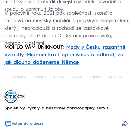
městský soud potvrdil dřívější rozsudek obvodního
soudu o zamítnutí žaloby.
V polovině roku 2021 pak společnosti skončila
smlouva na městský mobiliář s pražským magistrátem,
který ji neprodloužil a rozhodl se zastávkové
přístřešky, které dosud JCDecaux provozovala,
nahradit vlastními.
MOHLO VÁM UNIKNOUT:
Mzdy v Česku razantně
vzrostly. Ekonom krotí optimismus a odhadl, za
jak dlouho doženeme Němce
Failed to fetch
reklama
politika
Alena Schillerová
žaloba
smlouva
ČTK
Spolehlivý, rychlý a nezávislý zpravodajský servis.
Vstup do diskuze