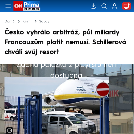
Domů
Krimi
Soudy
Česko vyhrálo arbitráž, půl miliardy
Francouzům platit nemusí. Schillerová
chválí svůj resort
Žádná položka z playlistu není
Výběr redakce
dostupná.