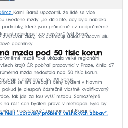
běr.cz
Kamil Bareš upozornil, že lidé se více
sou uvedené mzdy. „Je důležité, aby byla nabídka
é podmínky, které jsou průměrné až nadprůměrné.
k musí nabídnout co nejvíce,“ řekl Bareš.
zvyšovat zisky, tak potřebují stálou pracovní sílu.
dové podmínky.
ná mzda pod 50 tisíc korun
průměrné mzdě také ukázala velké regionální
šech krajů ČR pobírali pracovníci v Praze, činila 67
průměrná mzda nedostala nad 50 tisíc korun.
ém kraji s průměrem 42 391 korun.
rotože se tím zvedají i ceny bydlení v hlavním
, pokud je alespoň částečně vlastně kvalifikovaný
ráce, tak jde za tou vyšší mzdou. Samozřejmě
k na růst cen bydlení právě v metropoli. Bylo by
noměrně rozvrstvený,“ poznamenal Kovanda.
e řešit „obrovský problém vesnických zábav“.