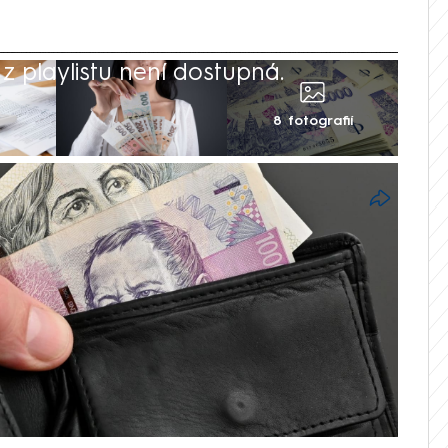
 playlistu není dostupná.
8 fotografií
oku vzrostla meziročně průměrná mzda o
 Po zohlednění inflace se mzdy zvýšily o
e vysílání CNN Prima NEWS shodli, že je
stu a skutečnosti, že se lidé nebojí říci
ckými mzdami je ale ještě podle nich
nity Bank Lukáš Kovanda řekl, že německé
75 až 100 let.