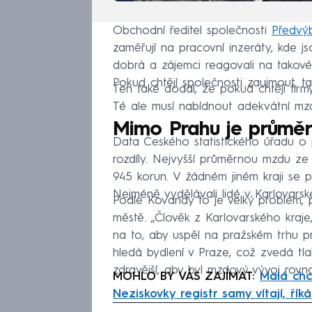
Obchodní ředitel společnosti
Předvý
zaměřují na pracovní inzeráty, kde j
dobrá a zájemci reagovali na takov
Pokud chtějí společnosti zaujmout, ta
Ten také dodal, že pokud chtějí firmy 
Té ale musí nabídnout adekvátní mz
Mimo Prahu je průměr
Data Českého statistického úřadu o 
rozdíly. Nejvyšší průměrnou mzdu ze v
945 korun. V žádném jiném kraji se 
Nejméně vydělávali lidé v Karlovarsk
Podle Kovandy to je velký problém, p
městě. „Člověk z Karlovarského kraje
na to, aby uspěl na pražském trhu p
hledá bydlení v Praze, což zvedá tla
zdravější, aby byl mzdový vývoj rov
MOHLO BY VÁS ZAJÍMAT:
Malá chc
Neziskovky registr samy vítají, říká