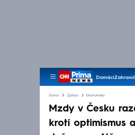
Domácí
Zahranič
Pořady
Domů
Zprávy
Ekonomika
Mzdy v Česku raz
krotí optimismus 