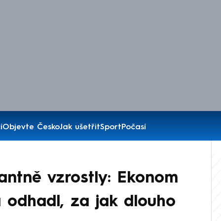
í
Objevte Česko
Jak ušetřit
Sport
Počasí
antně vzrostly: Ekonom
a odhadl, za jak dlouho