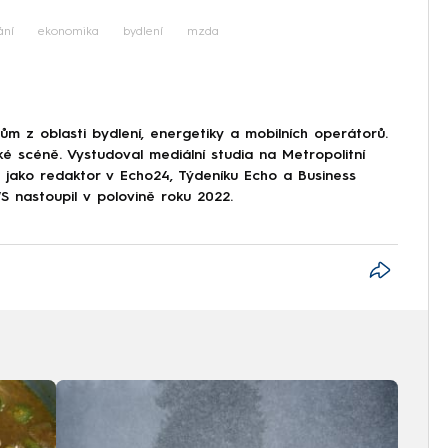
iled to fetch
ání
ekonomika
bydlení
mzda
 z oblasti bydlení, energetiky a mobilních operátorů.
ké scéně. Vystudoval mediální studia na Metropolitní
l jako redaktor v Echo24, Týdeníku Echo a Business
nastoupil v polovině roku 2022.