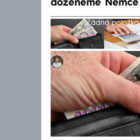
doženeme Němce
Žádná položka z
Ladislav Šustr
6. čvn 2026, 08:41
Za první kvartál letošního r
8,1 procenta na 50 282 korun.
6,4 procenta. Ekonomové se v
to jasný důkaz ekonomického rů
si o přidání. Srovnání s něme
předčasné. Hlavní ekonom Tri
výdělky doženeme nejdříve za 