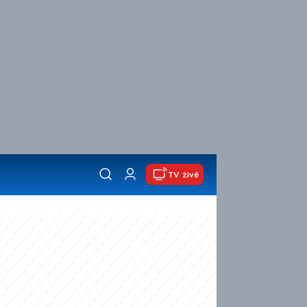
TV živě