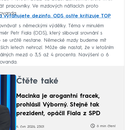
át pracovníky. Ve mzdových nátlacích proto
Kovanda.
 a vytahujete dezinfo. ODS ostře kritizuje TOP
ovnávat s německými výdělky. Téma v minulém
iér Petr Fiala (ODS), který sliboval srovnání s
o se určitě nestane. Německé mzdy budeme mít
ižších letech nehrozí. Může ale nastat, že v letošním
eálných mezd o 3,5 až 4 procenta. Navýšení o 6
Kovanda.
Čtěte také
Macinka je arogantní fracek,
prohlásil Výborný. Stejně tak
prezident, opáčil Fiala z SPD
6 min čtení
4. čvn 2026, 23:01