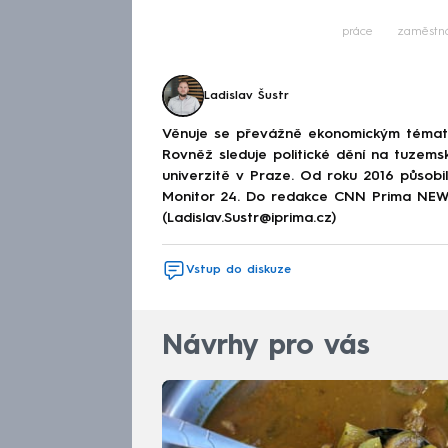
Fa
práce
zaměstn
Ladislav Šustr
Věnuje se převážně ekonomickým tématům
Rovněž sleduje politické dění na tuzems
univerzitě v Praze. Od roku 2016 působi
Monitor 24. Do redakce CNN Prima NEWS 
(Ladislav.Sustr@iprima.cz)
Vstup do diskuze
Návrhy pro vás