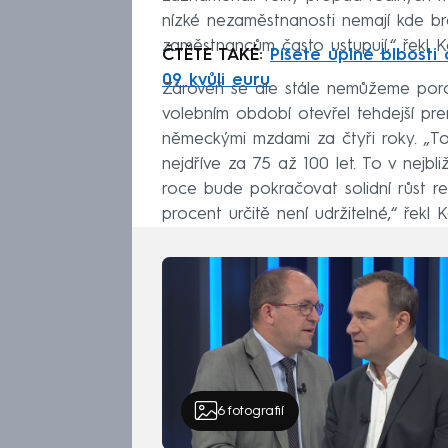
nízké nezaměstnanosti nemají kde br
zaměstnancům často ustupují,“ řekl 
ČTĚTE TAKÉ:
Píšete úplné blbosti
09 kvůli euru
Zároveň se ale stále nemůžeme por
volebním období otevřel tehdejší prem
německými mzdami za čtyři roky. „T
nejdříve za 75 až 100 let. To v nejbl
roce bude pokračovat solidní růst r
procent určitě není udržitelné,“ řekl 
6
fotografií