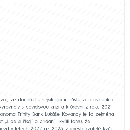
zují, že dochází k nejsilnějšímu růstu za posledních
vyrovnaly s covidovou krizí a k úrovni z roku 2021
 ekonoma Trinity Bank Lukáše Kovandy je to zejména
 „Lidé si říkají o přidání i kvůli tomu, že
mezd v letech 2022 až 2023. Zaměstnavatelé kvůli