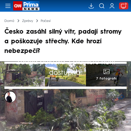
Domů
Zprávy
Počasí
Česko zasáhl silný vítr, padají stromy
a poškozuje střechy. Kde hrozí
nebezpečí?
Žádná položka z playlistu není
dostupná.
7 fotografií
Václav Černý
28. srp 2025, 19:16
V Česku začalo silně foukat a na mnohých
místech to komplikuje život. V souvislosti se