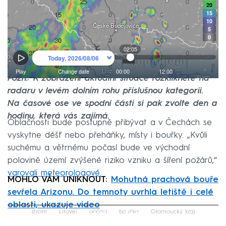
Pozn.: K zobrazení aktuální situace rozklikněte na
radaru v levém dolním rohu příslušnou kategorii.
Na časové ose ve spodní části si pak zvolte den a
hodinu, která vás zajímá.
Oblačnosti bude postupně přibývat a v Čechách se
vyskytne déšť nebo přeháňky, místy i bouřky. „Kvůli
suchému a větrnému počasí bude ve východní
polovině území zvýšené riziko vzniku a šíření požárů,“
varovali meteorologové.
MOHLO VÁM UNIKNOUT:
Mohutná prachová bouře
sevřela Arizonu. Do temnoty uvrhla letiště i celé
oblasti, ukazuje video
Failed to fetch
strom
Litovel
počasí
bouřka
Olomoucký kraj