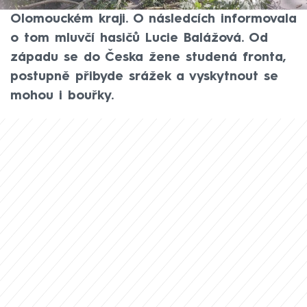
silným větrem jsou v plném zatížení hasiči v
Olomouckém kraji. O následcích informovala
o tom mluvčí hasičů Lucie Balážová. Od
západu se do Česka žene studená fronta,
postupně přibyde srážek a vyskytnout se
mohou i bouřky.