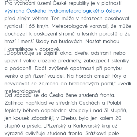
Pro východní území České republiky je v platnosti
výstraha Českého hydrometeorologického ústavu
před silným větrem. Ten může v nárazech dosahovat
rychlosti i 65 km/h. Meteorologové varovali, že může
docházet k poškození stromů a lesních porostů a že
hrozí i menší škody na budovách. Nastat mohou
i komplikace v dopravě.
„Doporučuje se zajistit okna, dveře, odstranit nebo
upevnit volně uložené předměty, zabezpečit skleníky
a podobně. Dbát zvýšené opatrnosti při pohybu
venku a při řízení vozidel. Na horách omezit túry a
nevydávat se zejména do hřebenových partií,“ uvedli
meteorologové.
Od západu se do Česka žene studená fronta.
Zatímco například ve středních Čechách a Polabí
teploty během odpoledne stoupaly i nad 31 stupňů,
jen kousek západněji, v Chebu, bylo jen kolem 20
stupňů a pršelo. „Plzeňský a Karlovarský kraj už
výrazně ovlivňuje studená fronta. Srážkové pole