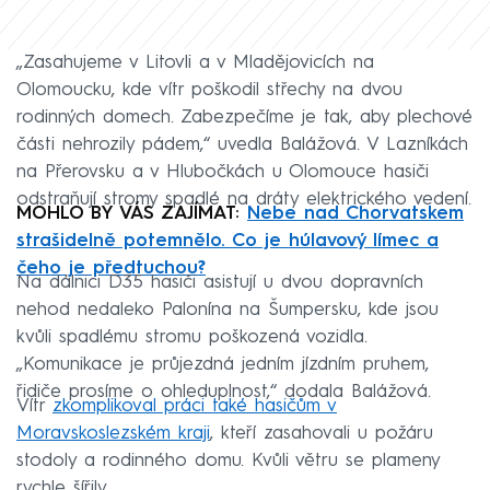
„Zasahujeme v Litovli a v Mladějovicích na
Olomoucku, kde vítr poškodil střechy na dvou
rodinných domech. Zabezpečíme je tak, aby plechové
části nehrozily pádem,“ uvedla Balážová. V Lazníkách
na Přerovsku a v Hlubočkách u Olomouce hasiči
odstraňují stromy spadlé na dráty elektrického vedení.
MOHLO BY VÁS ZAJÍMAT:
Nebe nad Chorvatskem
strašidelně potemnělo. Co je húlavový límec a
čeho je předtuchou?
Na dálnici D35 hasiči asistují u dvou dopravních
nehod nedaleko Palonína na Šumpersku, kde jsou
kvůli spadlému stromu poškozená vozidla.
„Komunikace je průjezdná jedním jízdním pruhem,
řidiče prosíme o ohleduplnost,“ dodala Balážová.
Vítr
zkomplikoval práci také hasičům v
Moravskoslezském kraji
, kteří zasahovali u požáru
stodoly a rodinného domu. Kvůli větru se plameny
rychle šířily.