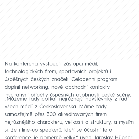
Na konferenci vystoupili zástupci médií,
technologických firem, sportovních projektů i
úspěšných českých značek. Celodenní program
doplnil networking, nové obchodní kontakty i
inspirativní příběhy úspěšných osobností české scény.
„Můžeme tady potkat nejrůznější návštěvníky z řad
všech médií z Československa. Máme tady
samozřejmě přes 300 akreditovaných firem
nejrůznějšího charakteru, velikosti a struktury, a myslím
si, že i line-up speakerů, kteří se účastní této
konference, je poměrně velký,“ uvedl Jaroslav Hübner,