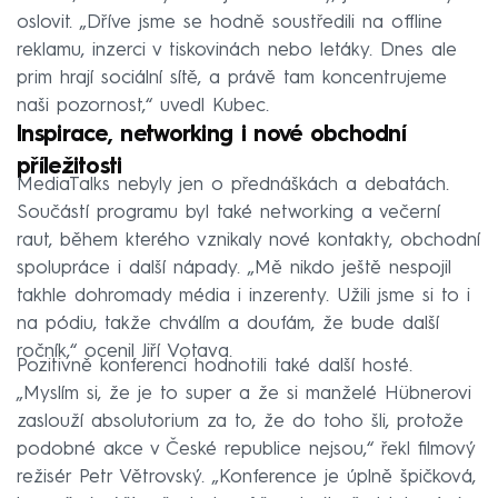
oslovit. „Dříve jsme se hodně soustředili na offline
reklamu, inzerci v tiskovinách nebo letáky. Dnes ale
prim hrají sociální sítě, a právě tam koncentrujeme
naši pozornost,“ uvedl Kubec.
Inspirace, networking i nové obchodní
příležitosti
MediaTalks nebyly jen o přednáškách a debatách.
Součástí programu byl také networking a večerní
raut, během kterého vznikaly nové kontakty, obchodní
spolupráce i další nápady. „Mě nikdo ještě nespojil
takhle dohromady média i inzerenty. Užili jsme si to i
na pódiu, takže chválím a doufám, že bude další
ročník,“ ocenil Jiří Votava.
Pozitivně konferenci hodnotili také další hosté.
„Myslím si, že je to super a že si manželé Hübnerovi
zaslouží absolutorium za to, že do toho šli, protože
podobné akce v České republice nejsou,“ řekl filmový
režisér Petr Větrovský. „Konference je úplně špičková,