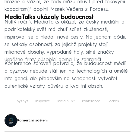
hrozně si vážím, že tady můžu mluvit před takovými
kapacitami,“ doplnil Marek Večera z Forbesu.
MediaTalks ukázaly budoucnost
Nultý ročník MediaTalks ukázal, že český mediální a
podnikatelský svět má chuť sdílet zkušenosti,
inspirovat se a hledat nové cesty. Na jednom pódiu
se setkaly osobnosti, za jejichž projekty stojí
milionové dosahy, vyprodané haly, silné značky i
úspěšné firmy působící doma i v zahraničí.
Konference zároveň potvrdila, že budoucnost médií
a byznysu nebude stát jen na technologiích a umělé
inteligenci, ale především na schopnosti vytvářet
autentické vztahy, důvěru a kvalitní obsah.
byznys
inspirace
sociální síť
konference
Forbes
Komerční sdělení