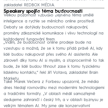
zakladatel REDBOX MÉDIA.
Speakery spojilo téma budoucnosti
Failed to fetch
Velkou pozornost vzbudilo zejména téma umělé
inteligence a rychle se měnícího online prostředí.
Debaty se dotýkaly budoucnosti nakupování,
proměny zákaznické komunikace i vlivu technologií na
každodenní fungování firem.
„Vidím, že budoucnost online prodeje bude na
vzestupu a možná, že se k tomu přidá právě AI, kdy
lidé budou nakupovat přes svého AI asistenta. Ale
zároveň díky tomu AI si myslím, a stoprocentně to tak
bude, že lidé budou tíhnout zase k tomu fyzickému
lidskému kontaktu,“ řekl Jiří Votava, zakladatel Brain
Marketu.
Také Marek Večera z Forbesu upozornil, že média
dnes hledají rovnováhu mezi moderními technologiemi
a tradičními formáty. „V oblasti médií samozřejmě
sledujeme zahraničí i český trh, a v oblasti byznysu je
velkým tématem AI. My jsme ale konzervativní