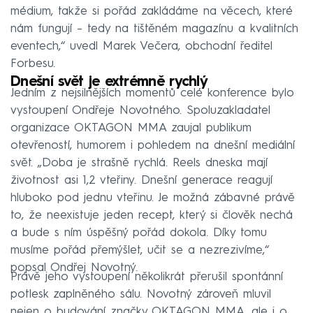
médium, takže si pořád zakládáme na věcech, které
nám fungují – tedy na tištěném magazínu a kvalitních
eventech,“ uvedl Marek Večera, obchodní ředitel
Forbesu.
Dnešní svět je extrémně rychlý
Jedním z nejsilnějších momentů celé konference bylo
vystoupení Ondřeje Novotného. Spoluzakladatel
organizace OKTAGON MMA zaujal publikum
otevřeností, humorem i pohledem na dnešní mediální
svět. „Doba je strašně rychlá. Reels dneska mají
životnost asi 1,2 vteřiny. Dnešní generace reagují
hluboko pod jednu vteřinu. Je možná zábavné právě
to, že neexistuje jeden recept, který si člověk nechá
a bude s ním úspěšný pořád dokola. Díky tomu
musíme pořád přemýšlet, učit se a nezrezivíme,“
popsal Ondřej Novotný.
Právě jeho vystoupení několikrát přerušil spontánní
potlesk zaplněného sálu. Novotný zároveň mluvil
nejen o budování značky OKTAGON MMA, ale i o