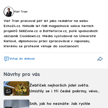
Viet Tran
Viet Tran pracoval pět let jako redaktor na webu
Echo24.cz. Několik let řídil magazínové sekce herních
projektů SkillZone.cz a Battleforce.cz, poté spoluzaložil
občasník Cooldown.cz. Média vystudoval na Univerzitě
Karlově, diplomovou práci zpracovával v Japonsku,
kterému se profesně věnuje do současnosti.
Vstup do diskuze
Návrhy pro vás
Žebříček nejhorších jídel světa.
Umístily se i tři české pokrmy, vévodí
skandinávská kuchyně
Sníh, jak ho neznáte: Jak rychle