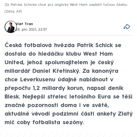
Za Patrika Schicka chce prý anglický West Ham zaplatit tučnou částku.
Zdroj: AP
Viet Tran
28. pro 2021, 22:57
Česká fotbalová hvězda Patrik Schick se
dostala do hledáčku klubu West Ham
United, jehož spolumajitelem je český
miliardář Daniel Křetínský. Za kanonýra
chce Leverkusenu údajně nabídnout v
přepočtu 1,2 miliardy korun, napsal deník
Blesk. Nejlepší střelec letošního Eura se těší
značné pozornosti doma i ve světě,
aktuálně vévodí podzimní části ankety Zlatý
míč coby fotbalista sezóny.