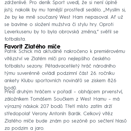
zdrženlivě. Pro deník Sport uvedl, že si není úplně
jistý, nakolik by mu tamější prostředí sedělo. „Myslím si,
že by ke mně současný West Ham nepasoval. Ať už
se bavíme o složení mužstva či stylu hry. Oproti
Leverkusenu by to byla obrovská změna,“ svěřil se
fotbalista.
Favorit Zlatého míče
Patrik Schick má aktuálně nakročeno k premiérovému
vítězství ve Zlatém míči pro nejlepšího českého
fotbalistu sezony. Pětadvacetiletý hráč národního
týmu suverénně ovládl podzimní část 26. ročníku
ankety Klubu sportovních novinářů se ziskem 826
bodů.
Před druhým hráčem v pořadí – obhájcem prvenství,
záložníkem Tomášem Součkem z West Hamu – má
výrazný náskok 207 bodů. Třetí místo zatím drží
středopolař Verony Antonín Barák. Celkový vítěz
Zlatého míče bude znám po sezóně po sečtení hlasů
za podzim a jaro.