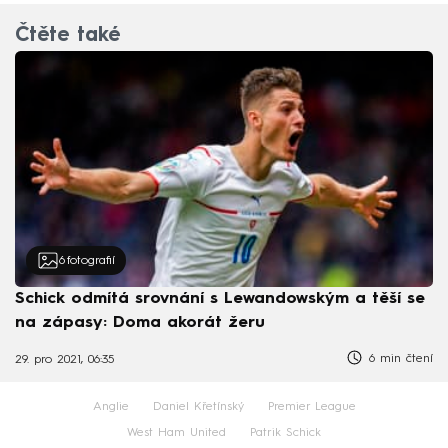
Čtěte také
6
fotografií
Schick odmítá srovnání s Lewandowským a těší se
na zápasy: Doma akorát žeru
6 min čtení
29. pro 2021, 06:35
Anglie
Daniel Křetínský
Premier League
West Ham United
Patrik Schick