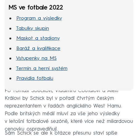
MS ve fotbale 2022
Program a výsledky
Tabulky skupin
Maskot a stadiony
Baráž a kvalifikace
Vstupenky na MS
Termín a herní systém
Pravidla fotbalu
Po Tomáši Součkovi, Vladimíru Coufalovi a Alexi
Královi by Schick byl v pořadí čtvrtým českým
reprezentantem v řadách anglického West Hamu.
Podle britských médií mluví za vše jeho výsledky
v letošní fotbalové sezóně, které více než miliardovou
cenovku ospravedlňují.
Sám Schick se ale k otázce přesunu staví spíše