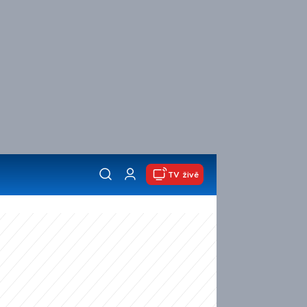
TV živě