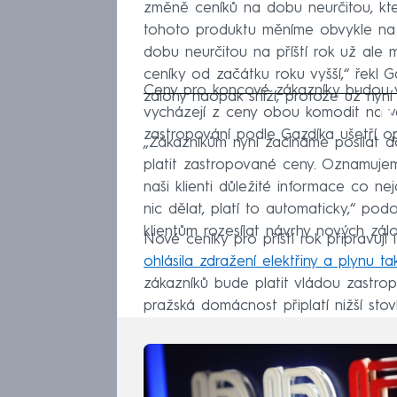
změně ceníků na dobu neurčitou, kte
tohoto produktu měníme obvykle na p
dobu neurčitou na příští rok už ale 
ceníky od začátku roku vyšší,“ řekl 
Ceny pro koncové zákazníky budou výr
zálohy naopak sníží, protože už nyní p
Fa
vycházejí z ceny obou komodit na v
zastropování podle Gazdíka ušetří opr
„Zákazníkům nyní začínáme posílat d
platit zastropované ceny. Oznamuje
naši klienti důležité informace co ne
nic dělat, platí to automaticky,“ po
klientům rozesílat návrhy nových zálo
Nové ceníky pro příští rok připravují 
ohlásila zdražení elektřiny a plynu t
zákazníků bude platit vládou zastrop
pražská domácnost připlatí nižší sto