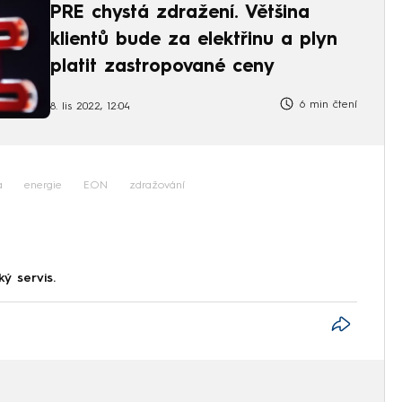
PRE chystá zdražení. Většina
klientů bude za elektřinu a plyn
platit zastropované ceny
6 min čtení
8. lis 2022, 12:04
a
energie
E.ON
zdražování
ký servis.