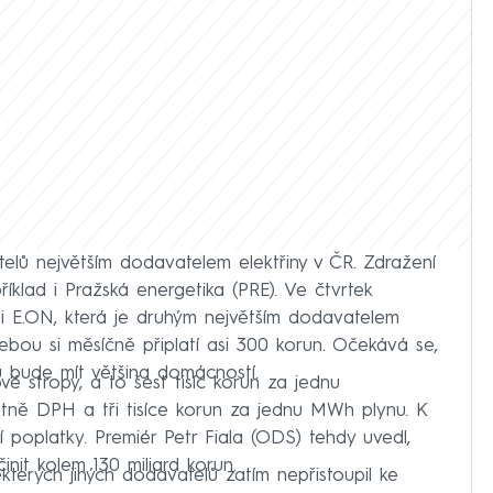
elů největším dodavatelem elektřiny v ČR. Zdražení
příklad i Pražská energetika (PRE). Ve čtvrtek
ti E.ON, která je druhým největším dodavatelem
řebou si měsíčně připlatí asi 300 korun. Očekává se,
 bude mít většina domácností.
é stropy, a to šest tisíc korun za jednu
tně DPH a tři tisíce korun za jednu MWh plynu. K
í poplatky. Premiér Petr Fiala (ODS) tehdy uvedl,
nit kolem 130 miliard korun.
kterých jiných dodavatelů zatím nepřistoupil ke