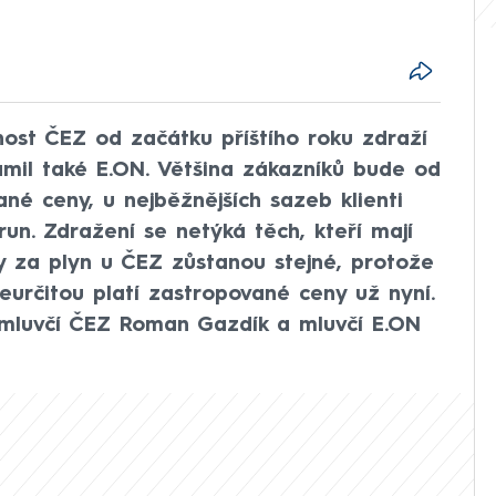
nost ČEZ od začátku příštího roku zdraží
ámil také E.ON. Většina zákazníků bude od
ané ceny, u nejběžnějších sazeb klienti
run. Zdražení se netýká těch, kteří mají
y za plyn u ČEZ zůstanou stejné, protože
eurčitou platí zastropované ceny už nyní.
 mluvčí ČEZ Roman Gazdík a mluvčí E.ON