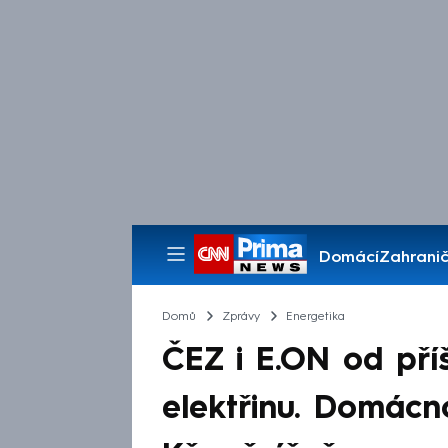
Domácí
Zahranič
Pořady
Domů
Zprávy
Energetika
ČEZ i E.ON od pří
elektřinu. Domácno