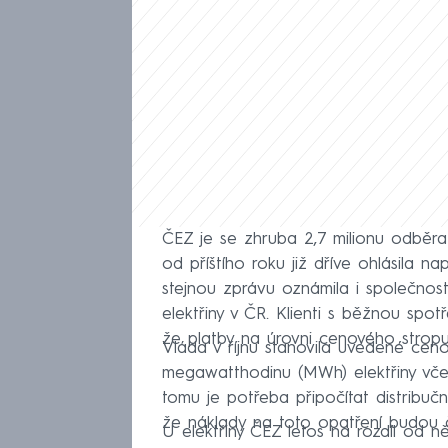
ČEZ je se zhruba 2,7 milionu odběrat
od příštího roku již dříve ohlásila na
stejnou zprávu oznámila i společnos
elektřiny v ČR. Klienti s běžnou spot
že platby na úrovni cenového stropu
Vláda v říjnu stanovila uvedené cenov
megawatthodinu (MWh) elektřiny vče
tomu je potřeba připočítat distribučn
že náklady na toto opatření budou či
U elektřiny ČEZ letos na rozdíl od ně