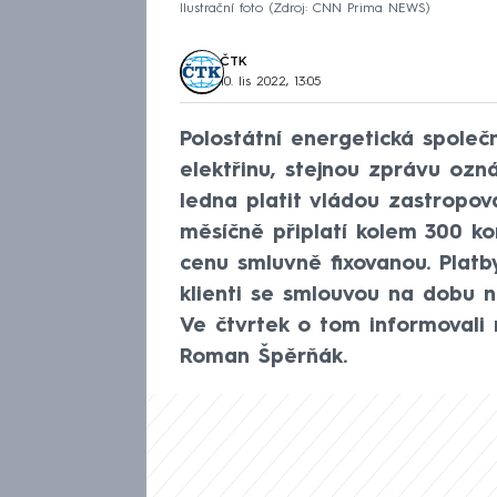
Ilustrační foto
Zdroj: CNN Prima NEWS
ČTK
10. lis 2022, 13:05
Polostátní energetická společ
elektřinu, stejnou zprávu ozn
ledna platit vládou zastropov
měsíčně připlatí kolem 300 ko
cenu smluvně fixovanou. Platb
klienti se smlouvou na dobu n
Ve čtvrtek o tom informovali
Roman Špěrňák.