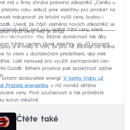
ré má u firmy zhruba polovina zákazníků. „Ceníky u
řelomu roku. Jelikož jsme elektřinu pro produkt na
museli nakupovat za letošní vyšší ceny, budou i
Gazdík. Uvedl, že části zejména nových zákazníků se
azně nižší, než jsou reálné tržní ceny, které
latí vyšší ceny, než je strop.
iled to fetch
elkoobchodním trhu. Běžná domácnost tak díky
oti tržním cenám silové elektřiny asi 40 procent.
opisy a e-maily o tom, že pro ně začínají od ledna
me to všem s dostatečným předstihem, aby měli
jdříve. Lidé nemusejí pro využití zastropování cen
dotkl Gazdík. Během prosince pak společnost začne
h.
i ostatní dodavatelé energií.
V tomto týdnu už
aké Pražská energetika
, u níž rovněž většina
ované ceny. Proti současnosti si tak průměrná
vky korun měsíčně.
Čtěte také