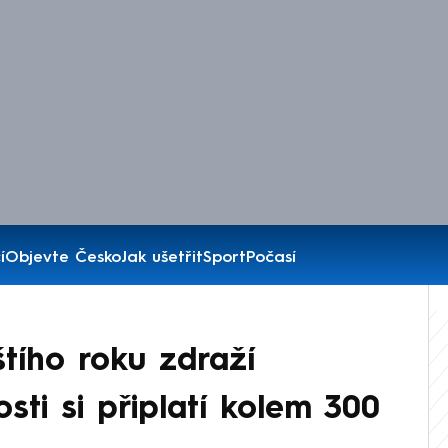
í
Objevte Česko
Jak ušetřit
Sport
Počasí
štího roku zdraží
sti si připlatí kolem 300