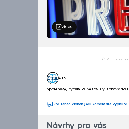
Video
ČEZ
elektřin
ČTK
Spolehlivý, rychlý a nezávislý zpravodajs
Pro tento článek jsou komentáře vypnuté
Návrhy pro vás