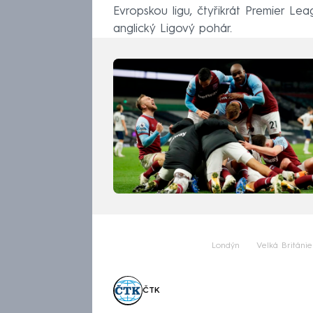
Evropskou ligu, čtyřikrát Premier Lea
anglický Ligový pohár.
Londýn
Velká Británie
ČTK