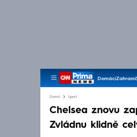
Domácí
Zahranič
Pořady
Domů
Sport
Chelsea znovu za
Zvládnu klidně cel