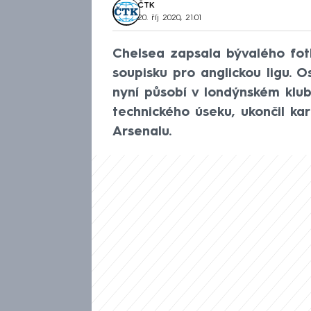
ČTK
20. říj 2020, 21:01
Chelsea zapsala bývalého fo
soupisku pro anglickou ligu. O
nyní působí v londýnském klu
technického úseku, ukončil ka
Arsenalu.