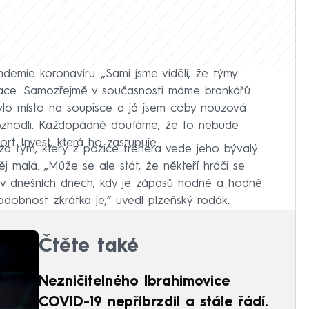
emie koronaviru. „Sami jsme viděli, že týmy
olace. Samozřejmě v současnosti máme brankářů
 bylo místo na soupisce a já jsem coby nouzová
 rozhodli. Každopádně doufáme, že to nebude
rt Invest, která ho zastupuje.
za tým, který z pozice trenéra vede jeho bývalý
j malá. „Může se ale stát, že někteří hráči se
 a v dnešních dnech, kdy je zápasů hodně a hodně
dobnost zkrátka je,“ uvedl plzeňský rodák.
Čtěte také
Nezničitelného Ibrahimovice
COVID-19 nepřibrzdil a stále řádí.