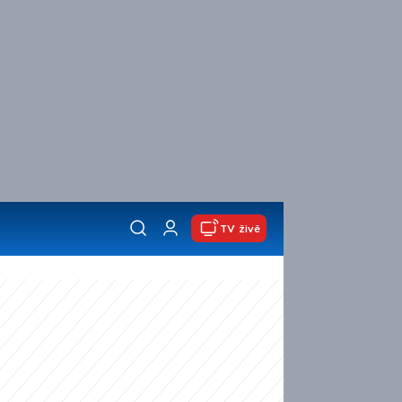
TV živě