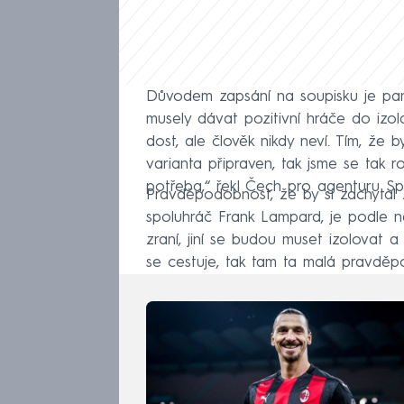
Důvodem zapsání na soupisku je pand
musely dávat pozitivní hráče do iz
dost, ale člověk nikdy neví. Tím, že
varianta připraven, tak jsme se tak
potřeba,“ řekl Čech pro agenturu Spo
Pravděpodobnost, že by si zachytal 
spoluhráč Frank Lampard, je podle ně
zraní, jiní se budou muset izolovat
se cestuje, tak tam ta malá pravděpo