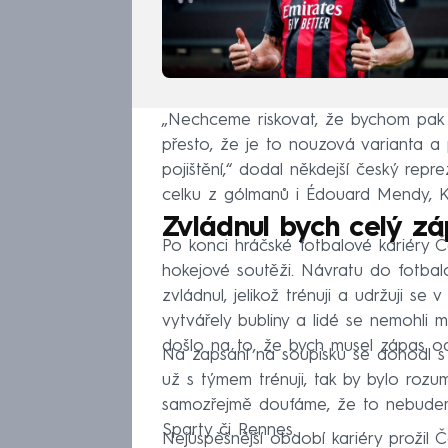
„Nechceme riskovat, že bychom pak m
přesto, že je to nouzová varianta 
pojištění,“ dodal někdejší český rep
celku z gólmanů i Édouard Mendy, Ke
Zvládnul bych celý zá
Po konci hráčské fotbalové kariéry Če
hokejové soutěži. Návratu do fotbal
zvládnul, jelikož trénuji a udržuji se
vytvářely bubliny a lidé se nemohli 
došlo na to, že bych musel zápas ode
Na zapsání na soupisku se dohodl s 
už s týmem trénuji, tak by bylo roz
samozřejmě doufáme, že to nebudeme
Sparty či Rennes.
Nejúspěšnější období kariéry prožil Č