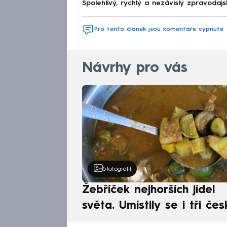
Spolehlivý, rychlý a nezávislý zpravodajs
Pro tento článek jsou komentáře vypnuté
Návrhy pro vás
5
fotografií
Žebříček nejhorších jídel
světa. Umístily se i tři čes
pokrmy, vévodí skandináv