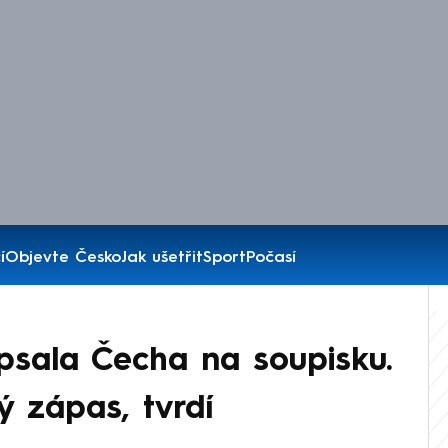
í
Objevte Česko
Jak ušetřit
Sport
Počasí
psala Čecha na soupisku.
ý zápas, tvrdí