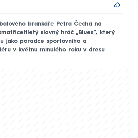
tbalového brankáře Petra Čecha na
smatřicetiletý slavný hráč „Blues“, který
bu jako poradce sportovního a
riéru v květnu minulého roku v dresu