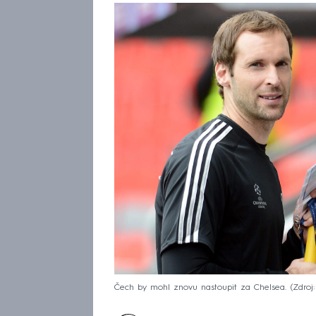
Čech by mohl znovu nastoupit za Chelsea.
Zdroj