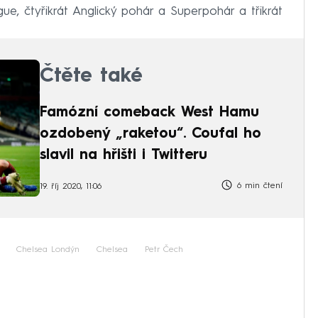
gue, čtyřikrát Anglický pohár a Superpohár a třikrát
Čtěte také
Famózní comeback West Hamu
ozdobený „raketou“. Coufal ho
slavil na hřišti i Twitteru
6 min čtení
19. říj 2020, 11:06
Chelsea Londýn
Chelsea
Petr Čech