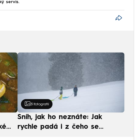
ký servis.
31
fotografií
Sníh, jak ho neznáte: Jak
ké
rychle padá i z čeho se
ská
skládá. A vločky nejsou bílé