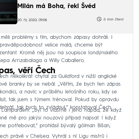
Milán má Boha, řekl Švéd
6 min čtení
20. říj 2020, 09:08
ěli problémy s tím, abychom zápasy dohráli. I
a pravděpodobnost velice malá, chceme být
rezentant. Kromě něj jsou na soupisce londýnského
pa Arrizabalaga a Willy Caballero.
pas, věří Čech
ch několikrát chytal za Guildford v nižší anglické
ové branky by se nebál. „Věřím, že bych ten zápas
 v kondici, a navíc v průběhu letošního roku, kdy se
mísit, tak jsem s týmem trénoval. Pokud by opravdu
hrát, tak bych to zvládnul,“ konstatoval Čech.
Lampardem. „Byl to vlastně i jeho nápad, že když
umné mě pro jakýsi nouzový případ napsat. I když
 potřebovat,“ prohlásil bývalý gólman Blšan,
ech právě v Chelsea. Vyhrál s ní Ligu mistrů i