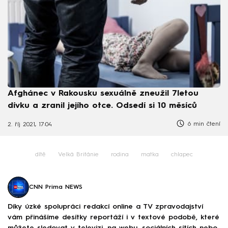
Afghánec v Rakousku sexuálně zneužil 7letou
dívku a zranil jejího otce. Odsedí si 10 měsíců
6 min čtení
2. říj 2021, 17:04
dítě
Velká Británie
rodina
matka
chlapec
CNN Prima NEWS
Díky úzké spolupráci redakcí online a TV zpravodajství
vám přinášíme desítky reportáží i v textové podobě, které