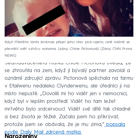
Když tříletého Ianta Jenkinse přejel jeho otec pick-upem, celé rodině se
převrátil svět vzhůru nohama. (zdroj: Chloe Pictonová)
Zdroj: CNN Prima
NEWS
Sedmadvacetiletá matka Chloe Pictonová uvedla, že
se zhroutila na zem, když jí bývalý partner zavolal a
oznámil zdrcující zprávu. Pictonová spěchala na farmu
v Efailwenu nedaleko Clynderwenu, ale úředníci ji na
místo nepustili. „Dovolili mi ho vidět jen v nemocnici,
když byl v lepším prostředí. Vidět ho tam ležet
mrtvého bylo srdcervoucí. Vidět své dítě tak chladné
a bez života je těžké. Začala jsem ho přikrývat,
protože jsem se obávala, že je mu zima,“
popsala
podle Daily Mail zdrcená matka.
Narozeniny