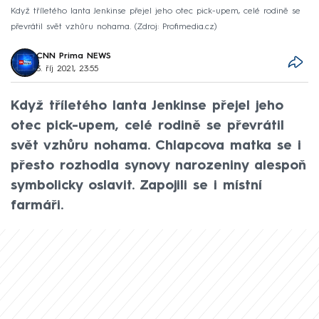
Když tříletého Ianta Jenkinse přejel jeho otec pick-upem, celé rodině se
převrátil svět vzhůru nohama.
Zdroj: Profimedia.cz
CNN Prima NEWS
3. říj 2021, 23:55
Když tříletého Ianta Jenkinse přejel jeho
otec pick-upem, celé rodině se převrátil
svět vzhůru nohama. Chlapcova matka se i
přesto rozhodla synovy narozeniny alespoň
symbolicky oslavit. Zapojili se i místní
farmáři.