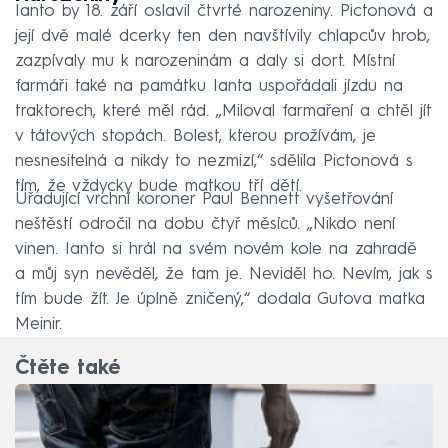
Ianto by 18. září oslavil čtvrté narozeniny. Pictonová a
její dvě malé dcerky ten den navštívily chlapcův hrob,
zazpívaly mu k narozeninám a daly si dort. Místní
farmáři také na památku Ianta uspořádali jízdu na
traktorech, které měl rád. „Miloval farmaření a chtěl jít
v tátových stopách. Bolest, kterou prožívám, je
nesnesitelná a nikdy to nezmizí,“ sdělila Pictonová s
tím, že vždycky bude matkou tří dětí.
Úřadující vrchní koroner Paul Bennett vyšetřování
neštěstí odročil na dobu čtyř měsíců. „Nikdo není
vinen. Ianto si hrál na svém novém kole na zahradě
a můj syn nevěděl, že tam je. Neviděl ho. Nevím, jak s
tím bude žít. Je úplně zničený,“ dodala Gutova matka
Meinir.
Čtěte také