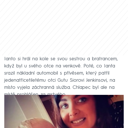
Ianto si hrál na kole se svou sestrou a bratrancem,
když byl u svého otce na venkově. Poté, co Ianta
srazil nákladní automobil s přívěsem, který patřil
jedenatřicetiletému otci Gutu Siorovi Jenkinsovi, na
místo vyjela záchranná služba. Chlapec byl ale na
místě prohlášen za mrtvého.