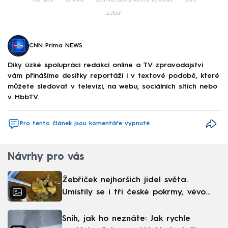
zubař
CNN Prima NEWS
Díky úzké spolupráci redakcí online a TV zpravodajství
vám přinášíme desítky reportáží i v textové podobě, které
můžete sledovat v televizi, na webu, sociálních sítích nebo
v HbbTV.
Pro tento článek jsou komentáře vypnuté
Návrhy pro vás
Žebříček nejhorších jídel světa.
Umístily se i tři české pokrmy, vévodí
skandinávská kuchyně
Sníh, jak ho neznáte: Jak rychle