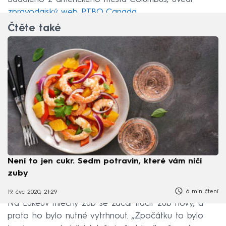
zpravodajský web PTBO Canada
.
Čtěte také
Není to jen cukr. Sedm potravin, které vám ničí
zuby
6 min čtení
19. čvc 2020, 21:29
Na Lukeův mléčný zub se začal tlačit zub nový, a
proto ho bylo nutné vytrhnout. „Zpočátku to bylo