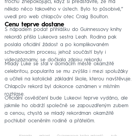
trochu znepokojující, když si představíte, že má
někdo něco takového v ústech. Bylo to působivé,“
uvedl pro web chlapcův otec Craig Boulton.
Cenu teprve dostane
S nápadem podat přihlášku do Guinnessovy knihy
rekordů přišla Lukeova sestra Leah. Rodina pak
poslala oficiální žádost a po komplikovaném
schvalovacím procesu, jehož součástí byly i
videozáznamy, se dočkala zápisu rekordu.
Mladý Luke se stal v domácím městě okamžitě
celebritou, popularita se mu zvýšila i mezi spolužáky
a učiteli na katolické základní škole, kterou navštěvuje.
Chlapcův rekord byl dokonce oznámen v místním
rozhlase.
Oficiální osvědčení bude Lukeovi teprve vydáno, ale
jakmile ho obdrží společně se zapouzdřeným zubem
a cenou, chystá se mladý rekordman okamžitě
pochlubit oceněním rodině a přátelům.
Kanada
rekord
Guinnessova kniha rekordů
zub