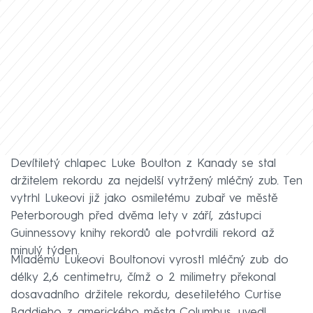
Devítiletý chlapec Luke Boulton z Kanady se stal
držitelem rekordu za nejdelší vytržený mléčný zub. Ten
vytrhl Lukeovi již jako osmiletému zubař ve městě
Peterborough před dvěma lety v září, zástupci
Guinnessovy knihy rekordů ale potvrdili rekord až
minulý týden.
Mladému Lukeovi Boultonovi vyrostl mléčný zub do
délky 2,6 centimetru, čímž o 2 milimetry překonal
dosavadního držitele rekordu, desetiletého Curtise
Baddieho z amerického města Columbus, uvedl