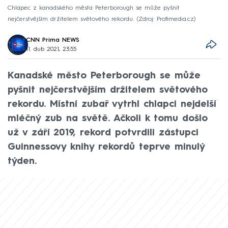
Chlapec z kanadského města Peterborough se může pyšnit
nejčerstvějším držitelem světového rekordu.
Zdroj: Profimedia.cz
CNN Prima NEWS
11. dub 2021, 23:55
Kanadské město Peterborough se může
pyšnit nejčerstvějším držitelem světového
rekordu. Místní zubař vytrhl chlapci nejdelší
mléčný zub na světě. Ačkoli k tomu došlo
už v září 2019, rekord potvrdili zástupci
Guinnessovy knihy rekordů teprve minulý
týden.