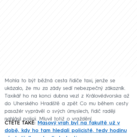
Mohla to být běžná cesta řidiče taxi, jenže se
ukázalo, že mu za zády sedí nebezpečný zákazník.
Taxikář ho na konci dubna vezl z Královédvorska až
do Uherského Hradiště a zpět. Co mu během cesty
pasažér vyprávěl o svých úmyslech, řidič raději
nahlásil policii. Mluvil totiž o vraždění.
ČTĚTE TAKÉ:
Masový vrah byl na fakultě už v
době, kdy ho tam hledali policisté, tedy hodinu