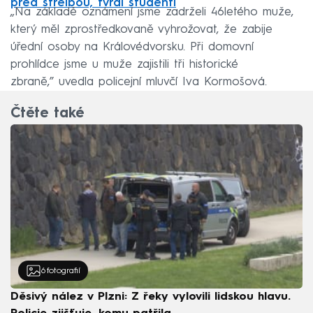
před střelbou, tvrdí studenti
„Na základě oznámení jsme zadrželi 46letého muže,
který měl zprostředkovaně vyhrožovat, že zabije
úřední osoby na Královédvorsku. Při domovní
prohlídce jsme u muže zajistili tři historické
zbraně,” uvedla policejní mluvčí Iva Kormošová.
Čtěte také
6
fotografií
Děsivý nález v Plzni: Z řeky vylovili lidskou hlavu.