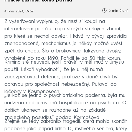
Policie zjišťuje, komu patřila
6 min čtení
4. kvě 2024, 09:52
Z vyšetřování vyplynulo, že muž si koupil na
internetovém portálu trojici starých střelných zbraní,
pro které se nechal odvézt. I když ty bývají zpravidla
znehodnocené, mechanismus je někdy možné uvést
zpět do chodu. Šlo o brokovnice, takzvané dvojky,
vyráběné do roku 1890. Pořídil je za 50 tisíc korun.
Kriminalisté neuvedli, jestli právě ty měl muž v úmyslu
použít. Lékaři vyhodnotili, že je u něj nutná
zabezpečovací detence, protože v dané chvíli byl
opravdu pro společnost nebezpečný. Putoval do
léčebny v Kosmonosech.
„Jelikož se jedná o psychiatrického pacienta, byla mu
nařízena nedobrovolná hospitalizace na psychiatrii. O
dalších úkonech se rozhodne až na základě
znaleckého posudku,” dodala Kormošová.
Zřejmě se tedy zabránilo tragédii, která mohla skončit
podobně jako případ Jiřího D., mstivého seniora, který