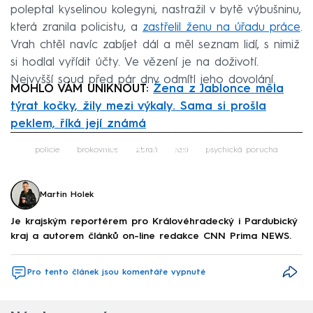
poleptal kyselinou kolegyni, nastražil v bytě výbušninu,
která zranila policistu, a
zastřelil ženu na úřadu práce
.
Vrah chtěl navíc zabíjet dál a měl seznam lidí, s nimiž
si hodlal vyřídit účty. Ve vězení je na doživotí.
Nejvyšší soud před pár dny odmítl jeho dovolání.
MOHLO VÁM UNIKNOUT:
Žena z Jablonce měla
týrat kočky, žily mezi výkaly. Sama si prošla
peklem, říká její známá
Failed to fetch
policie
brokovnice
zbraň
taxi
psychická porucha
Martin Holek
Je krajským reportérem pro Královéhradecký i Pardubický
kraj a autorem článků on-line redakce CNN Prima NEWS.
Pro tento článek jsou komentáře vypnuté