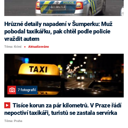
Hrůzné detaily napadení v Šumperku: Muž
pobodal taxikářku, pak chtěl podle policie
vraždit autem
Téma: Krimi
Aktualizováno
■
7 fotografií
Tisíce korun za pár kilometrů. V Praze řádí
nepoctiví taxikáři, turistů se zastala servírka
Téma: Praha