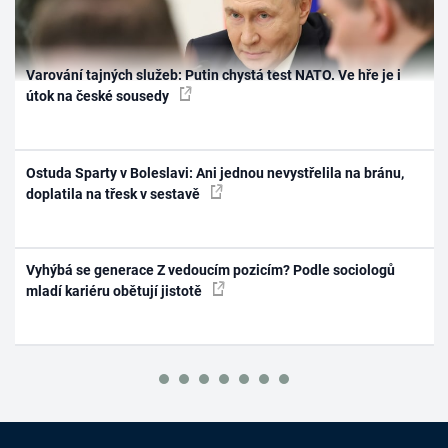
Varování tajných služeb: Putin chystá test NATO. Ve hře je i
útok na české sousedy
Ostuda Sparty v Boleslavi: Ani jednou nevystřelila na bránu,
doplatila na třesk v sestavě
Vyhýbá se generace Z vedoucím pozicím? Podle sociologů
mladí kariéru obětují jistotě