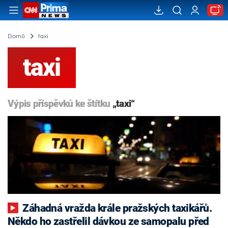
Domů
taxi
taxi
Výpis příspěvků ke štítku
„taxi“
Záhadná vražda krále pražských taxikářů.
Někdo ho zastřelil dávkou ze samopalu před