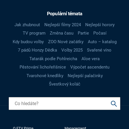
Populární témata
Jak zhubnout
Nejlepší filmy 2024
Nejlepší horory
TV program
Změna času
Partie
Počasí
Kdy budou volby
ZOO Nové začátky
Auto – katalog
7 pádů Honzy Dědka
Volby 2025
Svařené víno
Tatarák podle Pohlreicha
Aloe vera
Pěstování lichořeřišnice
Výpočet ascendentu
Tvarohové knedlíky
Nejlepší palačinky
Švestkový koláč
O FTV Prima
Management