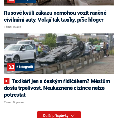
Rusové kvůli zákazu nemohou vozit raněné
civilními auty. Volají tak taxíky, píše bloger
Téma: Rusko
6 fotografií
Taxikáři jen s českým řidičákem? Městům
došla trpělivost. Neukázněné cizince nelze
potrestat
Téma: Doprava
Další příspěvky