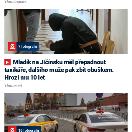
Téma: Doprava
7 fotografií
Mladík na Jičínsku měl přepadnout
taxikáře, dalšího muže pak zbít obuškem.
Hrozí mu 10 let
Téma: Krimi
16 fotografií