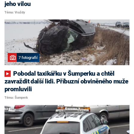
jeho vilou
Téma: Vraždy
7 fotografií
Pobodal taxikářku v Šumperku a chtěl
zavraždit další lidi. Příbuzní obviněného muže
promluvili
Téma: Šumperk