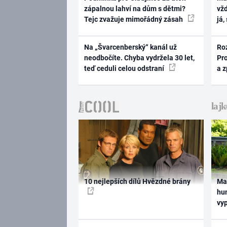
zápalnou lahví na dům s dětmi?
vž
Tejc zvažuje mimořádný zásah
já,
Na „Švarcenberský“ kanál už
Ro
neodbočíte. Chyba vydržela 30 let,
Pr
teď ceduli celou odstraní
a 
10 nejlepších dílů Hvězdné brány
Ma
hum
vy