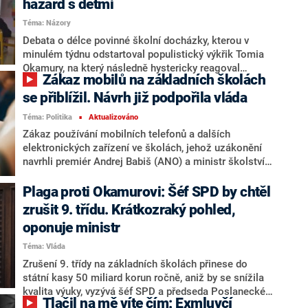
hazard s dětmi
Téma: Názory
Debata o délce povinné školní docházky, kterou v
minulém týdnu odstartoval populistický výkřik Tomia
Okamury, na který následně hystericky reagoval
Zákaz mobilů na základních školách
ministr Robert Plaga, a kterou o víkendu korunoval
premiér Andrej Babiš výzvou k rozpočtovým úsporám,
se přiblížil. Návrh již podpořila vláda
ukazuje na povrchnost české politiky vůči potřebám
Téma: Politika
Aktualizováno
■
dětí. K tomu je u nás vzdělávací systém dlouhodobě
Zákaz používání mobilních telefonů a dalších
rukojmím rigidního úřednického alibismu, který odmítá
elektronických zařízení ve školách, jehož uzákonění
jakoukoliv změnu.
navrhli premiér Andrej Babiš (ANO) a ministr školství
Robert Plaga (za ANO), v pondělí podle očekávání
podpořila vláda. Na tiskové konferenci informoval o
Plaga proti Okamurovi: Šéf SPD by chtěl
souhlasném stanovisku k novele školského zákona
zrušit 9. třídu. Krátkozraký pohled,
Babiš. Podle Plagy byla podpora kabinetu
oponuje ministr
jednomyslná. Záměr na síti X zkritizovala stínová
ministryně školství ODS a poslankyně Renata
Téma: Vláda
Zajíčková.
Zrušení 9. třídy na základních školách přinese do
státní kasy 50 miliard korun ročně, aniž by se snížila
kvalita výuky, vyzývá šéf SPD a předseda Poslanecké
Tlačil na mě víte čím: Exmluvčí
sněmovny Tomio Okamura k ráznému kroku ve