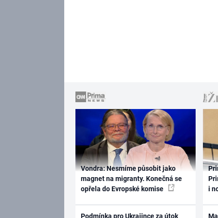
Vondra: Nesmíme působit jako
Pri
magnet na migranty. Konečná se
Pri
opřela do Evropské komise
i n
Podmínka pro Ukrajince za útok
Ma