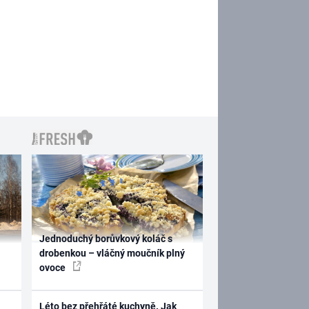
Jednoduchý borůvkový koláč s
drobenkou – vláčný moučník plný
ovoce
Léto bez přehřáté kuchyně. Jak