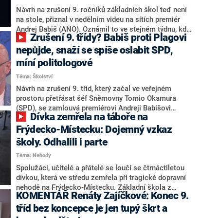
Návrh na zrušení 9. ročníků základních škol teď není
na stole, přiznal v nedělním videu na sítích premiér
Andrej Babiš (ANO). Oznámil to ve stejném týdnu, kdy
Zrušení 9. třídy? Babiš proti Plagovi
si po jednání vlády diskutovanou úpravu pochvaloval
slovy o úsporách pro státní kasu a o „selském
nepůjde, snaží se spíše oslabit SPD,
rozumu“. Babiš také vysvětlil, odkud měl nápad vzejít.
míní politologové
Kvůli návrhu se v rámci koalice názorově střetli
Téma: Školství
zejména šéf Sněmovny Tomio Okamura (SPD) a
ministr školství Robert Plaga (za ANO). Premiér mimo
Návrh na zrušení 9. tříd, který začal ve veřejném
jiné nastínil i další úkoly, na nichž Plagův resort
prostoru přetřásat šéf Sněmovny Tomio Okamura
pracuje.
(SPD), se zamlouvá premiérovi Andreji Babišovi
Dívka zemřela na táboře na
(ANO). Ministr školství Robert Plaga (za ANO) je
ovšem proti. Podle politologa Davida Jágra se
Frýdecko-Místecku: Dojemný vzkaz
premiér tímto postojem spíše snaží omezit
školy. Odhalili i parte
manévrovací prostor hnutí SPD, které se chce na
Téma: Nehody
podobných tématech profilovat. O přetahování voličů
hovoří také další politolog Lukáš Jelínek, podle
Spolužáci, učitelé a přátelé se loučí se čtrnáctiletou
kterého by prosazení návrhu mohlo vést k odchodu
dívkou, která ve středu zemřela při tragické dopravní
Plagy z vlády. Jak na diskusi nahlížejí odborníci spjatí
nehodě na Frýdecko-Místecku. Základní škola z
KOMENTÁŘ Renáty Zajíčkové: Konec 9.
se vzděláváním?
Rožnova pod Radhoštěm zveřejnila parte a dojemný
vzkaz, ve kterém vzpomíná na svou žačku a vyjadřuje
tříd bez koncepce je jen tupý škrt a
rodině hlubokou soustrast.