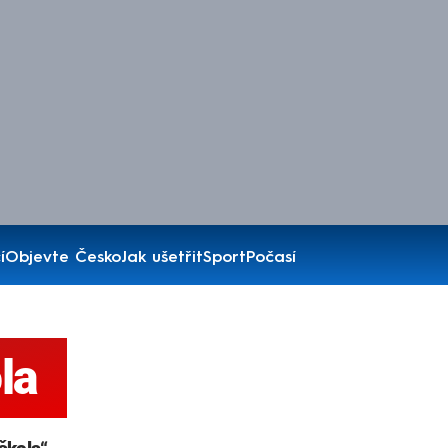
í
Objevte Česko
Jak ušetřit
Sport
Počasí
la