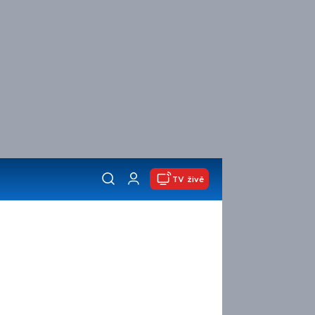
TV živě