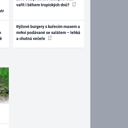
vařit i během tropických dnů?
atr
Rýžové burgery s kuřecím masem a
o
mrkví podávané se salátem – lehká
ně
a chutná večeře