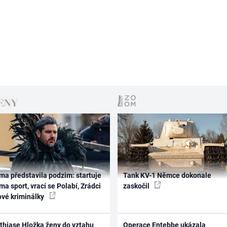
ma představila podzim: startuje
Tank KV-1 Němce dokonale
ma sport, vrací se Polabí, Zrádci
zaskočil
ové kriminálky
thiase Hložka ženy do vztahu
Operace Entebbe ukázala