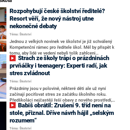
škola“
Rozpohybují české školství ředitelé?
Resort věří, že nový nástroj utne
nekonečné debaty
Téma: Školství
Jednou z velkých novinek ve školství je již schválený
Kompetenční rámec pro ředitele škol. Měl by přispět k
tomu, aby lidé ve vedení nebyli tolik zahlceni
Strach ze školy trápí o prázdninách
administrativou, ale spíše mohli vést školu k rozvoji, a
to v roli pedagogického lídra. „Ředitelé se často
prvňáčky i teenagery: Experti radí, jak
rozhodují intuitivně, musíme je naučit pracovat s daty,“
stres zvládnout
vysvětluje záměr projektu Markéta Bajerová z
Téma: Školství
organizace Učitel naživo. Jakýsi jízdní řád pro vedoucí
pracovníky by měl podle Matouše Bořkovce z
Prázdniny jsou v polovině, některé děti ale už nyní
ministerstva školství (MŠMT) utnout nekonečné
začínají pociťovat stres ze začátku školního roku.
debaty o tom, co by měli ředitelé jako manažeři
Předškoláci nejčastěji řeší obavy z nového prostředí,
Babiš obrátil: Zrušení 9. tříd není na
daného vzdělávacího zařízení zvládat.
starší žáci pak své postavení mezi spolužáky ve třídě.
Podle psychologů, které oslovila redakce CNN Prima
stole, přiznal. Dříve návrh hájil „selským
NEWS, pomůže podpora rodičů a naprosto otevřená
rozumem“
komunikace.
Téma: Školství