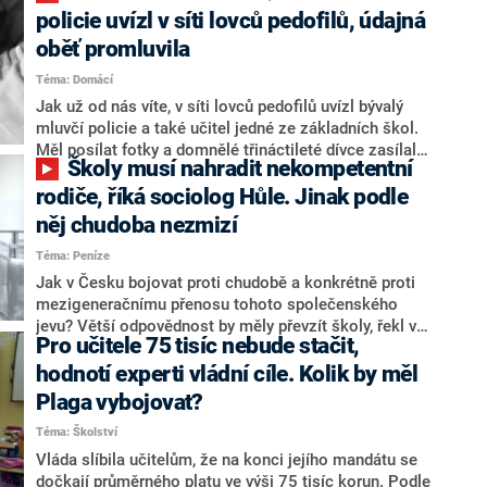
školství. Proti koaličnímu partnerovi se ovšem
policie uvízl v síti lovců pedofilů, údajná
vymezil ministr Robert Plaga (za ANO). Podle něj je
oběť promluvila
krátkozraké nahlížet na tuzemské vzdělávání „optikou
Téma: Domácí
úspor“. Současně připustil, že tato oblast je
podfinancována.
Jak už od nás víte, v síti lovců pedofilů uvízl bývalý
mluvčí policie a také učitel jedné ze základních škol.
Měl posílat fotky a domnělé třináctileté dívce zasílal
Školy musí nahradit nekompetentní
nechutné zprávy. Jak ale vyplouvá na povrch,
obtěžovat měl i další nezletilé.
rodiče, říká sociolog Hůle. Jinak podle
něj chudoba nezmizí
Téma: Peníze
Jak v Česku bojovat proti chudobě a konkrétně proti
mezigeneračnímu přenosu tohoto společenského
jevu? Větší odpovědnost by měly převzít školy, řekl ve
Pro učitele 75 tisíc nebude stačit,
vysílání CNN Prima NEWS sociolog Daniel Hůle z
organizace Člověk v tísni. Učitelé by prý měli
hodnotí experti vládní cíle. Kolik by měl
přistupovat k žákovi tak, jako kdyby jeho rodiče byli
Plaga vybojovat?
nekompetentní.
Téma: Školství
Vláda slíbila učitelům, že na konci jejího mandátu se
dočkají průměrného platu ve výši 75 tisíc korun. Podle