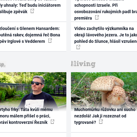
dy uhnaly: Teď budu iniciátorem
schopnosti Izraele. Při
 slibuje zpěvák
osvobozování rukojmích padl br
premiéra
zloučení s Glenem Hansardem:
Video zachytilo výzkumníka na
outěná rakev, dojemná řeč Bona
okraji lávového jezera. Je to jak
zpěv Irglové s Vedderem
pohled do Slunce, hlásil vzruše
rtyho frky: Táta kvůli mému
Muchomůrku růžovku ani sucho
oru málem přišel o práci,
nezdolá! Jak ji rozeznat od
práví kontroverzní Řezník
tygrované?