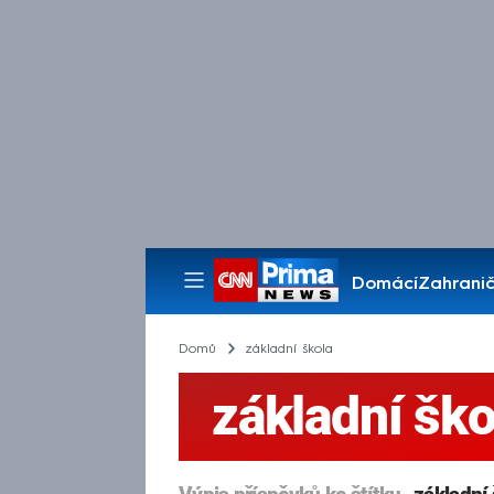
Domácí
Zahranič
Pořady
Domů
základní škola
základní ško