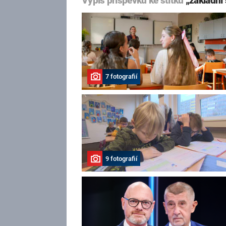
Výpis příspěvků ke štítku
„základní 
7 fotografií
9 fotografií