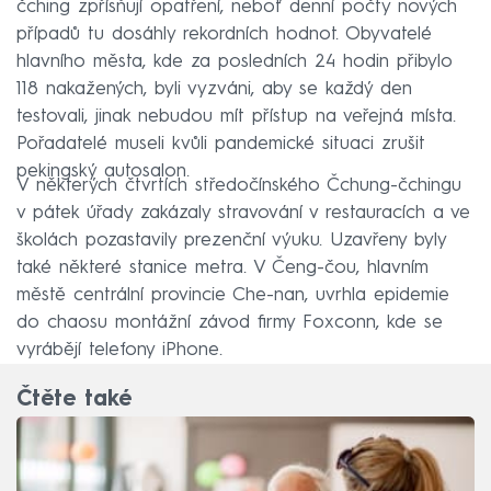
čching zpřísňují opatření, neboť denní počty nových
případů tu dosáhly rekordních hodnot. Obyvatelé
hlavního města, kde za posledních 24 hodin přibylo
118 nakažených, byli vyzváni, aby se každý den
testovali, jinak nebudou mít přístup na veřejná místa.
Pořadatelé museli kvůli pandemické situaci zrušit
pekingský autosalon.
V některých čtvrtích středočínského Čchung-čchingu
v pátek úřady zakázaly stravování v restauracích a ve
školách pozastavily prezenční výuku. Uzavřeny byly
také některé stanice metra. V Čeng-čou, hlavním
městě centrální provincie Che-nan, uvrhla epidemie
do chaosu montážní závod firmy Foxconn, kde se
vyrábějí telefony iPhone.
Čtěte také