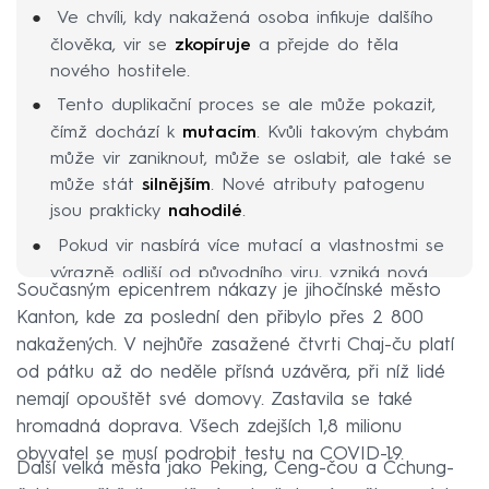
Ve chvíli, kdy nakažená osoba infikuje dalšího
člověka, vir se
zkopíruje
a přejde do těla
nového hostitele.
Tento duplikační proces se ale může pokazit,
čímž dochází k
mutacím
. Kvůli takovým chybám
může vir zaniknout, může se oslabit, ale také se
může stát
silnějším
. Nové atributy patogenu
jsou prakticky
nahodilé
.
Pokud vir nasbírá více mutací a vlastnostmi se
výrazně odliší od původního viru, vzniká nová
Současným epicentrem nákazy je jihočínské město
varianta
.
Kanton, kde za poslední den přibylo přes 2 800
nakažených. V nejhůře zasažené čtvrti Chaj-ču platí
od pátku až do neděle přísná uzávěra, při níž lidé
nemají opouštět své domovy. Zastavila se také
hromadná doprava. Všech zdejších 1,8 milionu
obyvatel se musí podrobit testu na COVID-19.
Další velká města jako Peking, Čeng-čou a Čchung-