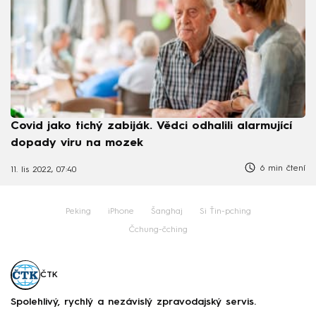
Covid jako tichý zabiják. Vědci odhalili alarmující
dopady viru na mozek
6 min čtení
11. lis 2022, 07:40
Peking
iPhone
Šanghaj
Si Ťin-pching
Čchung-čching
ČTK
Spolehlivý, rychlý a nezávislý zpravodajský servis.