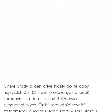
Čínské úřady o den dříve hlásily do té doby
nejvyšších 35 183 nově prokázaných případů
koronaviru za den, z nichž 3 474 bylo
symptomatických. Čínští zdravotníci rovněž
zaznamenali v sobotu jedno úmrtí v souvislosti s