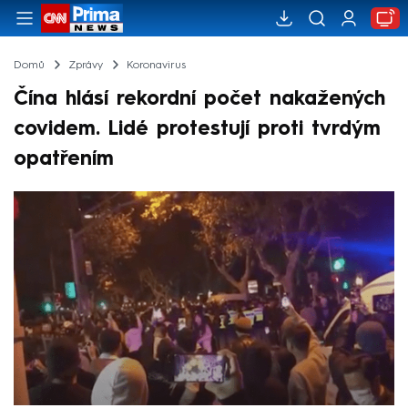
Domů
Zprávy
Koronavirus
Čína hlásí rekordní počet nakažených
covidem. Lidé protestují proti tvrdým
opatřením