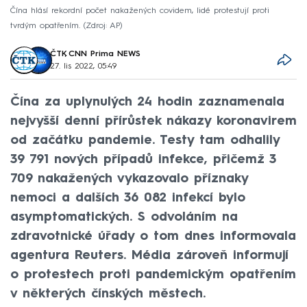
Čína hlásí rekordní počet nakažených covidem, lidé protestují proti
tvrdým opatřením.
Zdroj: AP
ČTK
,
CNN Prima NEWS
27. lis 2022, 05:49
Čína za uplynulých 24 hodin zaznamenala
nejvyšší denní přírůstek nákazy koronavirem
od začátku pandemie. Testy tam odhalily
39 791 nových případů infekce, přičemž 3
709 nakažených vykazovalo příznaky
nemoci a dalších 36 082 infekcí bylo
asymptomatických. S odvoláním na
zdravotnické úřady o tom dnes informovala
agentura Reuters. Média zároveň informují
o protestech proti pandemickým opatřením
v některých čínských městech.