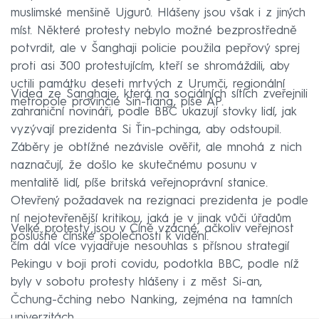
muslimské menšině Ujgurů. Hlášeny jsou však i z jiných
míst. Některé protesty nebylo možné bezprostředně
potvrdit, ale v Šanghaji policie použila pepřový sprej
proti asi 300 protestujícím, kteří se shromáždili, aby
uctili památku deseti mrtvých z Urumči, regionální
Videa ze Šanghaje, která na sociálních sítích zveřejnili
metropole provincie Sin-ťiang, píše AP.
zahraniční novináři, podle BBC ukazují stovky lidí, jak
vyzývají prezidenta Si Ťin-pchinga, aby odstoupil.
Záběry je obtížné nezávisle ověřit, ale mnohá z nich
naznačují, že došlo ke skutečnému posunu v
mentalitě lidí, píše britská veřejnoprávní stanice.
Otevřený požadavek na rezignaci prezidenta je podle
ní nejotevřenější kritikou, jaká je v jinak vůči úřadům
Velké protesty jsou v Číně vzácné, ačkoliv veřejnost
poslušné čínské společnosti k vidění.
čím dál více vyjadřuje nesouhlas s přísnou strategií
Pekingu v boji proti covidu, podotkla BBC, podle níž
byly v sobotu protesty hlášeny i z měst Si-an,
Čchung-čching nebo Nanking, zejména na tamních
univerzitách.