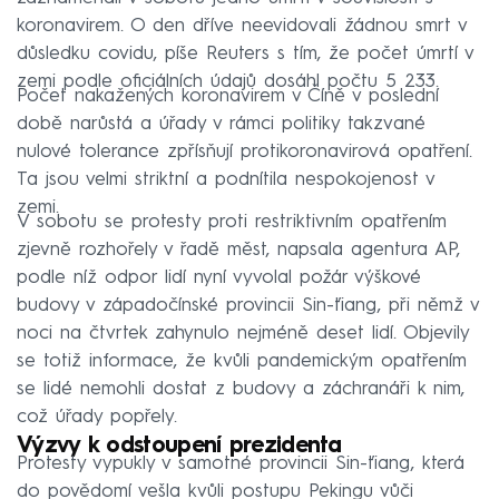
koronavirem. O den dříve neevidovali žádnou smrt v
důsledku covidu, píše Reuters s tím, že počet úmrtí v
zemi podle oficiálních údajů dosáhl počtu 5 233.
Počet nakažených koronavirem v Číně v poslední
době narůstá a úřady v rámci politiky takzvané
nulové tolerance zpřísňují protikoronavirová opatření.
Ta jsou velmi striktní a podnítila nespokojenost v
zemi.
V sobotu se protesty proti restriktivním opatřením
zjevně rozhořely v řadě měst, napsala agentura AP,
podle níž odpor lidí nyní vyvolal požár výškové
budovy v západočínské provincii Sin-ťiang, při němž v
noci na čtvrtek zahynulo nejméně deset lidí. Objevily
se totiž informace, že kvůli pandemickým opatřením
se lidé nemohli dostat z budovy a záchranáři k nim,
což úřady popřely.
Výzvy k odstoupení prezidenta
Protesty vypukly v samotné provincii Sin-ťiang, která
do povědomí vešla kvůli postupu Pekingu vůči