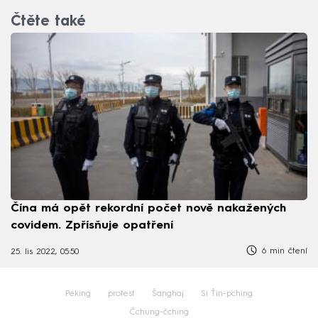
Čtěte také
Čína má opět rekordní počet nově nakažených
covidem. Zpřísňuje opatření
6 min čtení
25. lis 2022, 05:50
Peking
protest
Šanghaj
Si Ťin-pching
Čchung-čching