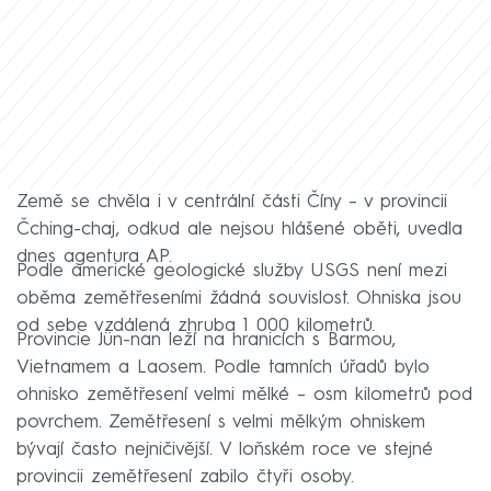
Země se chvěla i v centrální části Číny – v provincii
Čching-chaj, odkud ale nejsou hlášené oběti, uvedla
dnes agentura AP.
Podle americké geologické služby USGS není mezi
oběma zemětřeseními žádná souvislost. Ohniska jsou
od sebe vzdálená zhruba 1 000 kilometrů.
Provincie Jün-nan leží na hranicích s Barmou,
Vietnamem a Laosem. Podle tamních úřadů bylo
ohnisko zemětřesení velmi mělké – osm kilometrů pod
povrchem. Zemětřesení s velmi mělkým ohniskem
bývají často nejničivější. V loňském roce ve stejné
provincii zemětřesení zabilo čtyři osoby.