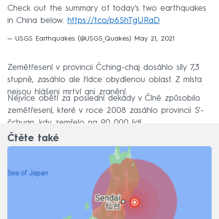
Check out the summary of today's two earthquakes
in China below.
https://t.co/p6ShTgURaD
— USGS Earthquakes (@USGS_Quakes)
May 21, 2021
Zemětřesení v provincii Čching-chaj dosáhlo síly 7,3
stupně, zasáhlo ale řídce obydlenou oblast. Z místa
nejsou hlášeni mrtví ani zranění.
Nejvíce obětí za poslední dekády v Číně způsobilo
zemětřesení, které v roce 2008 zasáhlo provincii S'-
čchuan, kdy zemřelo na 90 000 lidí.
Čtěte také