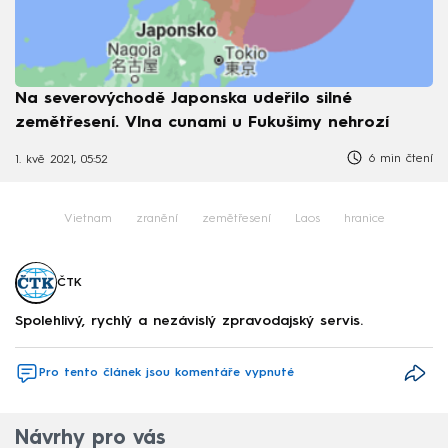
Na severovýchodě Japonska udeřilo silné
zemětřesení. Vlna cunami u Fukušimy nehrozí
6 min čtení
1. kvě 2021, 05:52
Vietnam
zranění
zemětřesení
Laos
hranice
ČTK
Spolehlivý, rychlý a nezávislý zpravodajský servis.
Pro tento článek jsou komentáře vypnuté
Návrhy pro vás