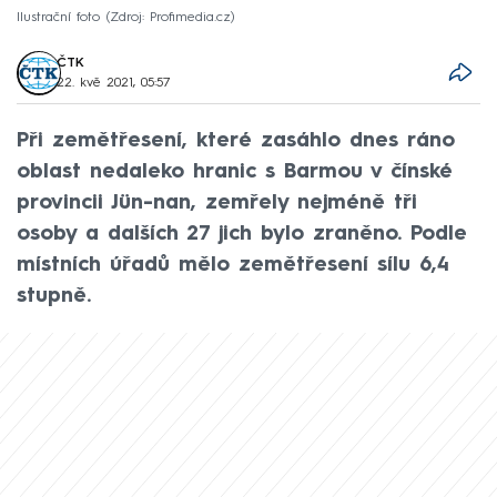
Ilustrační foto
Zdroj: Profimedia.cz
ČTK
22. kvě 2021, 05:57
Při zemětřesení, které zasáhlo dnes ráno
oblast nedaleko hranic s Barmou v čínské
provincii Jün-nan, zemřely nejméně tři
osoby a dalších 27 jich bylo zraněno. Podle
místních úřadů mělo zemětřesení sílu 6,4
stupně.