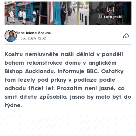
12 fotografií
Flora Jelena Brouns
31. čvc 2024, 12:32
Kostru nemluvněte našli dělníci v pondělí
během rekonstrukce domu v anglickém
Bishop Aucklandu, informuje BBC. Ostatky
tam ležely pod prkny v podlaze podle
odhadu třicet let. Prozatím není jasné, co
smrt dítěte způsobilo, jasno by mělo být do
týdne.