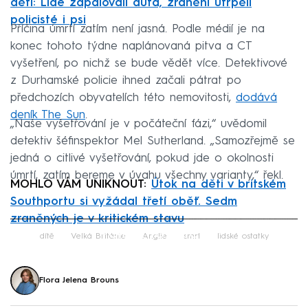
děti: Lidé zapalovali auta, zranění utrpěli
policisté i psi
Příčina úmrtí zatím není jasná. Podle médií je na
konec tohoto týdne naplánovaná pitva a CT
vyšetření, po nichž se bude vědět více. Detektivové
z Durhamské policie ihned začali pátrat po
předchozích obyvatelích této nemovitosti,
dodává
deník The Sun
.
„Naše vyšetřování je v počáteční fázi,“ uvědomil
detektiv šéfinspektor Mel Sutherland. „Samozřejmě se
jedná o citlivé vyšetřování, pokud jde o okolnosti
úmrtí, zatím bereme v úvahu všechny varianty,“ řekl.
MOHLO VÁM UNIKNOUT:
Útok na děti v britském
Southportu si vyžádal třetí oběť. Sedm
zraněných je v kritickém stavu
Failed to fetch
dítě
Velká Británie
Anglie
smrt
lidské ostatky
Flora Jelena Brouns