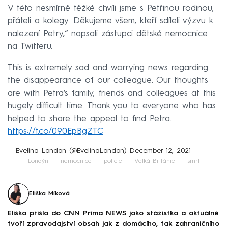
V této nesmírně těžké chvíli jsme s Petřinou rodinou,
přáteli a kolegy. Děkujeme všem, kteří sdíleli výzvu k
nalezení Petry,“ napsali zástupci dětské nemocnice
na Twitteru.
This is extremely sad and worrying news regarding
the disappearance of our colleague. Our thoughts
are with Petra’s family, friends and colleagues at this
hugely difficult time. Thank you to everyone who has
helped to share the appeal to find Petra.
https://t.co/090EpBgZTC
— Evelina London (@EvelinaLondon)
December 12, 2021
Londýn
nemocnice
policie
Velká Británie
smrt
Eliška Míková
Eliška přišla do CNN Prima NEWS jako stážistka a aktuálně
tvoří zpravodajství obsah jak z domácího, tak zahraničního