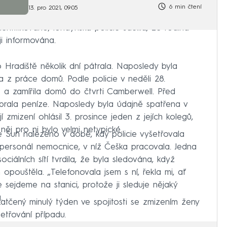
6 min čtení
13. pro 2021, 09:05
ntifikováno, londýnská policie sdělila, že rodina
i informována.
 Hradiště několik dní pátrala. Naposledy byla
a z práce domů. Podle policie v neděli 28.
e a zamířila domů do čtvrti Camberwell. Před
brala peníze. Naposledy byla údajně spatřena v
í zmizení ohlásil 3. prosince jeden z jejích kolegů,
něj pro ni bylo velmi netypické.
e Sun nalezeno v době, kdy policie vyšetřovala
 personál nemocnice, v níž Češka pracovala. Jedna
ciálních sítí tvrdila, že byla sledována, když
opouštěla. „Telefonovala jsem s ní, řekla mi, ať
e sejdeme na stanici, protože ji sleduje nějaký
.
zatčený minulý týden ve spojitosti se zmizením ženy
etřování případu.