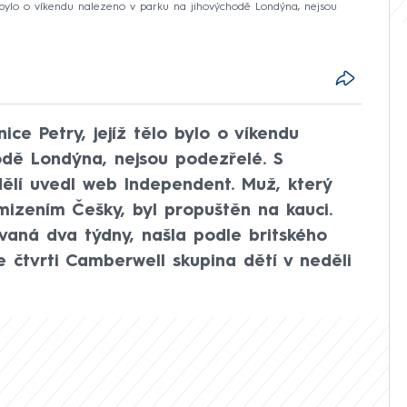
lo bylo o víkendu nalezeno v parku na jihovýchodě Londýna, nejsou
ice Petry, jejíž tělo bylo o víkendu
odě Londýna, nejsou podezřelé. S
dělí uvedl web Independent. Muž, který
zmizením Češky, byl propuštěn na kauci.
vaná dva týdny, našla podle britského
e čtvrti Camberwell skupina dětí v neděli