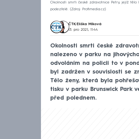
Okolnosti smrti české zdravotnice Petry, jejíž tě
podezřelé.
Zdroj: Profimedia.cz
ČTK
,
Eliška Míková
13. pro 2021, 11:44
Okolnosti smrti české zdravotn
nalezeno v parku na jihových
odvoláním na policii to v pon
byl zadržen v souvislosti se 
Tělo ženy, která byla pohřešo
tisku v parku Brunswick Park v
před polednem.