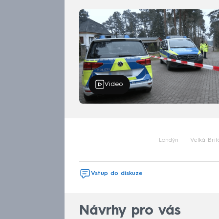
Video
Londýn
Velká Brit
Vstup do diskuze
Návrhy pro vás