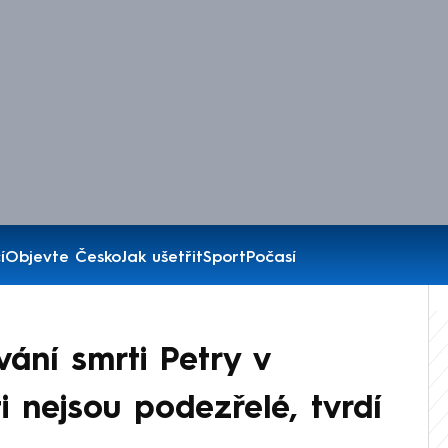
í
Objevte Česko
Jak ušetřit
Sport
Počasí
ání smrti Petry v
 nejsou podezřelé, tvrdí