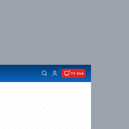
TV živě