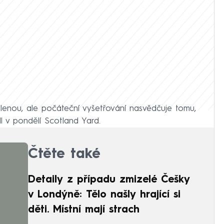
tlenou, ale počáteční vyšetřování nasvědčuje tomu,
l v pondělí Scotland Yard.
Čtěte také
Detaily z případu zmizelé Češky
v Londýně: Tělo našly hrající si
děti. Místní mají strach