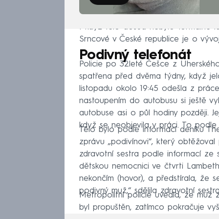
I když tělo dosud nebylo formálně ide
Srncové v České republice je o vývoj
Podivný telefonát
Policie po 32leté Češce z Uherského
spatřena před dvěma týdny, když jel
listopadu okolo 19:45 odešla z prác
nastoupením do autobusu si ještě vy
autobuse asi o půl hodiny později. Jej
když se neobjevila v práci. To podle 
Tělo bylo podle informací deníku Th
zprávu „podivínovi“, který obtěžoval
zdravotní sestra podle informací ze so
dětskou nemocnici ve čtvrti Lambeth 
nekončím (hovor), a předstírala, že s
podivný muž,“ sdělila zdravotní sestra
Metropolitní policie uvedla, že muž 
byl propuštěn, zatímco pokračuje vyš