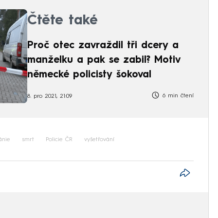
Čtěte také
Proč otec zavraždil tři dcery a
manželku a pak se zabil? Motiv
německé policisty šokoval
6 min čtení
8. pro 2021, 21:09
ánie
smrt
Policie ČR
vyšetřování