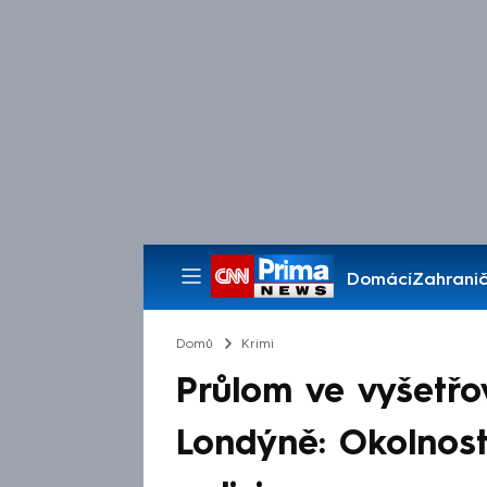
Domácí
Zahranič
Pořady
Domů
Krimi
Průlom ve vyšetřov
Londýně: Okolnosti