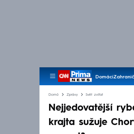
Domácí
Zahranič
Pořady
Domů
Zprávy
Svět zvířat
Nejjedovatější ryb
krajta sužuje Chor