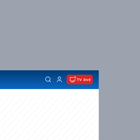
TV živě