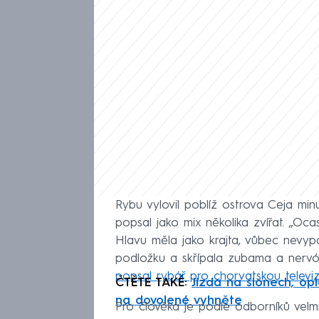
Rybu vylovil poblíž ostrova Ceja minu
popsal jako mix několika zvířat. „Oca
Hlavu měla jako krajta, vůbec nevypa
podložku a skřípala zubama a nervóz
popsal rybář pro chorvatskou televiz
ČTĚTE TAKÉ:
Jízda na slonech, opi
na dovolené vyhněte
Pro člověka je podle odborníků vel