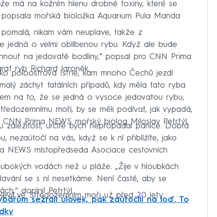
otože má na kožním hlenu drobné toxiny, které se
y,“ popsala mořská bioložka Aquarium Pula Manda
 pomalá, nikam vám neuplave, takže z
 se jedná o velmi oblíbenou rybu. Když ale bude
chnout na jedovaté bodliny,“ popsal pro CNN Prima
af ryb Richard Jaroněk.
zko poloostrova Istrie, kam mnoho Čechů jezdí
 malý záchyt fatálních případů, kdy měla tato ryba
edem na to, že se jedná o vysoce jedovatou rybu,
 Středozemnímu moři, by se měli podívat, jak vypadá,
pro CNN Prima NEWS mořský biolog Miloslav Petrtýl.
 záležitost, určitě bych nepropadal panice. Dobrá
 nezaútočí na vás, když se k ní přiblížíte, jako
ma NEWS místopředseda Asociace cestovních
hlubokých vodách než u pláže. „Žije v hloubkách
lavání se s ní nesetkáme. Není časté, aby se
h,“ doplnil Petrtýl.
jevil ve Středozemním moři už před 20 lety.
ybářům sežrali úlovek, pak zaútočili na loď. To
ádky