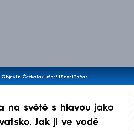
í
Objevte Česko
Jak ušetřit
Sport
Počasí
a na světě s hlavou jako
vatsko. Jak ji ve vodě