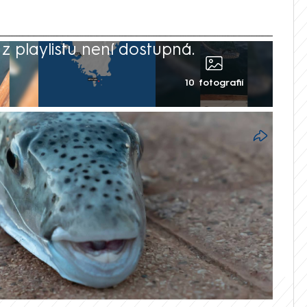
 playlistu není dostupná.
10 fotografií
e prohání u chorvatské Istrie. Pro člověka
gocephalus sceleratus) smrtelně
ko kočka a hlavou jako krajta se naštěstí
í útočná, i tak by lidé měli vědět, jak