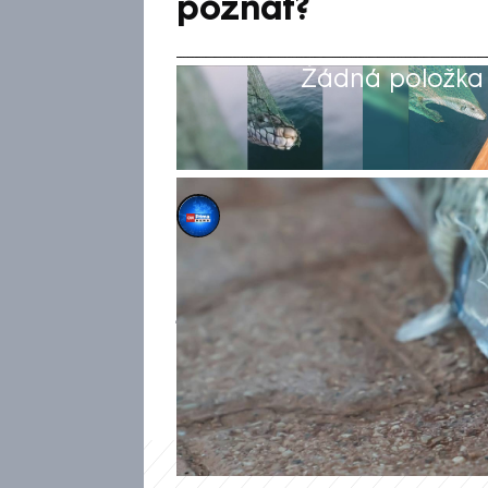
poznat?
Žádná položka z
Kristýna Malá
23. kvě 2024, 06:48
Nejjedovatější ryba na světě s
je čtverzubec stříbropásý (La
nebezpečný. Ryba s ocasem ja
nevyskytuje blízko pláže a nen
vypadá.