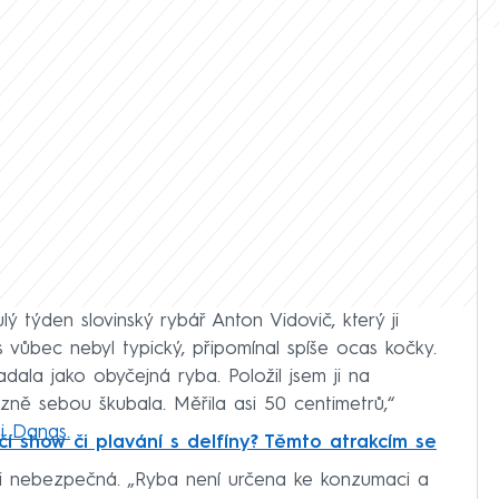
lý týden slovinský rybář Anton Vidovič, který ji
s vůbec nebyl typický, připomínal spíše ocas kočky.
dala jako obyčejná ryba. Položil jsem ji na
ně sebou škubala. Měřila asi 50 centimetrů,“
i Danas.
čí show či plavání s delfíny? Těmto atrakcím se
mi nebezpečná. „Ryba není určena ke konzumaci a