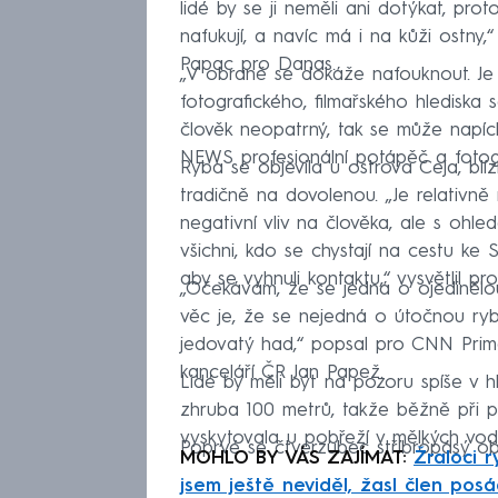
lidé by se ji neměli ani dotýkat, pr
nafukují, a navíc má i na kůži ostn
Papac pro Danas.
„V obraně se dokáže nafouknout. Je
fotografického, filmařského hlediska
člověk neopatrný, tak se může napí
NEWS profesionální potápěč a fotogr
Ryba se objevila u ostrova Ceja, blí
tradičně na dovolenou. „Je relativně
negativní vliv na člověka, ale s ohl
všichni, kdo se chystají na cestu ke
aby se vyhnuli kontaktu,“ vysvětlil 
„Očekávám, že se jedná o ojedinělou
věc je, že se nejedná o útočnou rybu,
jedovatý had,“ popsal pro CNN Pri
kanceláří ČR Jan Papež.
Lidé by měli být na pozoru spíše v 
zhruba 100 metrů, takže běžně při p
vyskytovala u pobřeží v mělkých vodác
Poprvé se čtverzubec stříbropásý ob
MOHLO BY VÁS ZAJÍMAT:
Žraloci r
jsem ještě neviděl, žasl člen pos