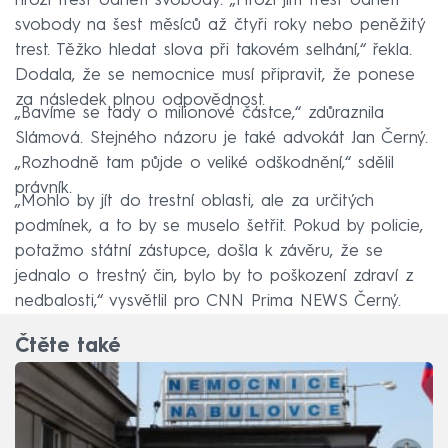
hrozí trest odnětí svobody. „Hrozí jim trest odnětí
svobody na šest měsíců až čtyři roky nebo peněžitý
trest. Těžko hledat slova při takovém selhání,“ řekla.
Dodala, že se nemocnice musí připravit, že ponese
za následek plnou odpovědnost.
„Bavíme se tady o milionové částce,“ zdůraznila
Slámová. Stejného názoru je také advokát Jan Černý.
„Rozhodně tam půjde o veliké odškodnění,“ sdělil
právník.
„Mohlo by jít do trestní oblasti, ale za určitých
podmínek, a to by se muselo šetřit. Pokud by policie,
potažmo státní zástupce, došla k závěru, že se
jednalo o trestný čin, bylo by to poškození zdraví z
nedbalosti,“ vysvětlil pro CNN Prima NEWS Černý.
Čtěte také