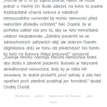
„Patrně se o to již zajímá policie, neboť se může
jednat o trestný čin. Bude záležet, na koho to padne.
Každopádně včasná omluva a nabídnutí
mimosoudního vyrovnání by mohlo nemocnici před
nejhoršími důsledky ochránit,“ řekl. Doplnil, že je
potřeba udělat vše pro to, aby se tato mimořádná
událost neopakovala. „Záměny pacientů se ve
zdravotnických zařízeních dějí, ale dobrým řízením
(digitalizace atd.) se tomu dá předcházet. Na tomto
by bylo na Bulovce třeba pracovat,“ upozornil.
„Existuje mnoho nástrojů, kterými nemocnice brání,
aby došlo k záměně pacientů. Bulovka je takzvaně
akreditovaná nemocnice, tedy by je měla mít
zavedeny. Je dobré prošetřit, proč selhaly a zda tam
opatření proti záměně probíhají jen formálně,“ dodal
Ondřej Dostál.
těhotenství
potrat
Nemocnice Na Bulovce
plod
Praha