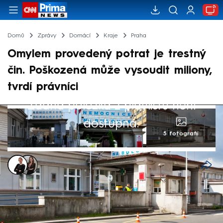
Domů
Zprávy
Domácí
Kraje
Praha
Omylem provedený potrat je trestný
čin. Poškozená může vysoudit miliony,
tvrdí právníci
Žádná položka z playlistu není
dostupná.
5 fotografií
Josef Šťastna
,
Michaela Vlčková
28. bře 2024, 15:07
Pražská nemocnice Bulovka, kde došlo v
pondělí k záměně pacientek a jedné z nich