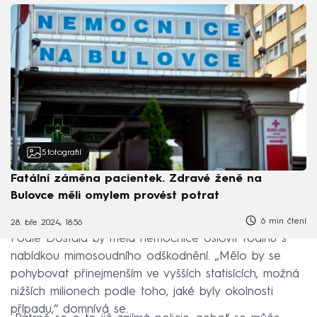
5
fotografií
Fatální záměna pacientek. Zdravé ženě na
Bulovce měli omylem provést potrat
6 min čtení
28. bře 2024, 18:56
Podle Dostála by měla nemocnice oslovit rodinu s
nabídkou mimosoudního odškodnění. „Mělo by se
pohybovat přinejmenším ve vyšších statisících, možná
nižších milionech podle toho, jaké byly okolnosti
případu,“ domnívá se.