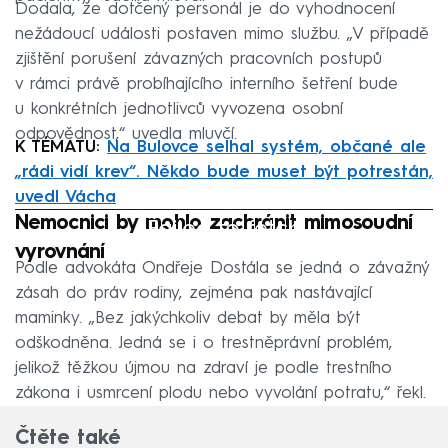
Dodala, že dotčený personál je do vyhodnocení
nežádoucí události postaven mimo službu. „V případě
zjištění porušení závazných pracovních postupů
v rámci právě probíhajícího interního šetření bude
u konkrétních jednotlivců vyvozena osobní
odpovědnost,“ uvedla mluvčí.
K TÉMATU:
Na Bulovce selhal systém, občané ale
„rádi vidí krev“. Někdo bude muset být potrestán,
uvedl Vácha
Nemocnici by mohlo zachránit mimosoudní
Failed to fetch
vyrovnání
Podle advokáta Ondřeje Dostála se jedná o závažný
zásah do práv rodiny, zejména pak nastávající
maminky. „Bez jakýchkoliv debat by měla být
odškodněna. Jedná se i o trestněprávní problém,
jelikož těžkou újmou na zdraví je podle trestního
zákona i usmrcení plodu nebo vyvolání potratu,“ řekl.
Čtěte také