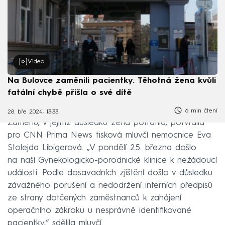
Video
Na Bulovce zaměnili pacientky. Těhotná žena kvůli
fatální chybě přišla o své dítě
6 min čtení
28. bře 2024, 13:33
Záměnu, v jejímž důsledku žena potratila, potvrdila
pro CNN Prima News tisková mluvčí nemocnice Eva
Stolejda Libigerová. „V pondělí 25. března došlo
na naší Gynekologicko-porodnické klinice k nežádoucí
události. Podle dosavadních zjištění došlo v důsledku
závažného porušení a nedodržení interních předpisů
ze strany dotčených zaměstnanců k zahájení
operačního zákroku u nesprávně identifikované
pacientky,“ sdělila mluvčí.