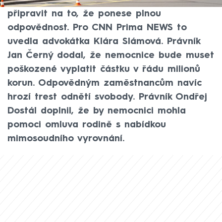
byl omylem proveden potrat, se musí
připravit na to, že ponese plnou
odpovědnost. Pro CNN Prima NEWS to
uvedla advokátka Klára Slámová. Právník
Jan Černý dodal, že nemocnice bude muset
poškozené vyplatit částku v řádu milionů
korun. Odpovědným zaměstnancům navíc
hrozí trest odnětí svobody. Právník Ondřej
Dostál doplnil, že by nemocnici mohla
pomoci omluva rodině s nabídkou
mimosoudního vyrovnání.