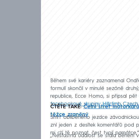
Během své kariéry zaznamenal Ondře
formulí skončil v minulé sezóně druhý
republice, Ecce Homo, si připsal pět
facebookové skupiny Hillclimb Czech
ČTĚTE TAKÉ:
Čelní střet motorkář
těžce zraněný
Smrt oblíbeného jezdce závodnickou 
zní jeden z desítek komentářů pod p
mi ctí tě poznat, čest tvojí památce,“
„Nešťastná událost se stala během 