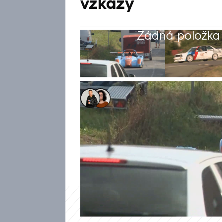
vzkazy
Žádná položka z
Martin Holek
,
Dominika Fuchsová
18. srp 2024, 21:27
Během tragické nehody na me
Albrechticích zemřel 32letý O
sobotu slavil druhé místo. By
vzpomínají jeho blízcí.