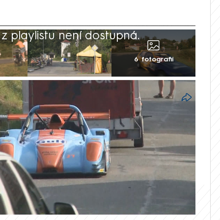
 playlistu není dostupná.
6 fotografií
zinárodních automobilových závodech v
ndřej. Úspěšný jezdec přitom ještě v
l to sympatický člověk, kolega a kamarád,