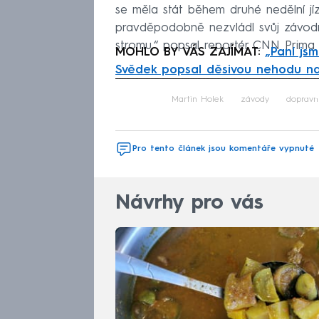
se měla stát během druhé nedělní jíz
pravděpodobně nezvládl svůj závodní 
stromu,“ popsal reportér CNN Prim
MOHLO BY VÁS ZAJÍMAT:
„Paní js
Svědek popsal děsivou nehodu n
Fa
Martin Holek
závody
dopravn
Pro tento článek jsou komentáře vypnuté
Návrhy pro vás