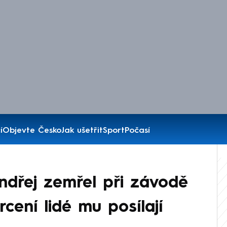
í
Objevte Česko
Jak ušetřit
Sport
Počasí
ndřej zemřel při závodě
rcení lidé mu posílají