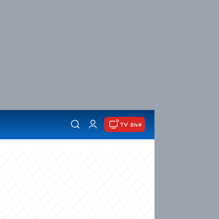
TV živě