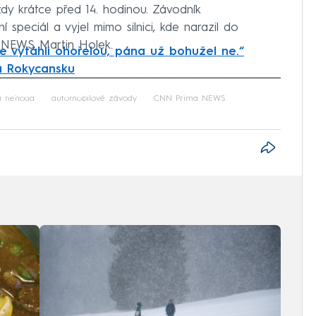
dy krátce před 14. hodinou. Závodník
speciál a vyjel mimo silnici, kde narazil do
a NEWS Martin Holek.
me vytáhli ohořelou, pána už bohužel ne.“
a Rokycansku
iled to fetch
í nehoda
automobilové závody
CNN Prima NEWS