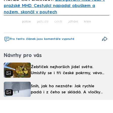
pražské MHD. Cestující napadal obuškem a
nožem, skončil v poutech
Failed to fetch
policie
policista
úmrtí
pátrání
krimi
Pro tento článek jsou komentáře vypnuté
Návrhy pro vás
Žebříček nejhorších jídel světa.
Umístily se i tři české pokrmy, vévodí
skandinávská kuchyně
Sníh, jak ho neznáte: Jak rychle
padá i z čeho se skládá. A vločky
nejsou bílé