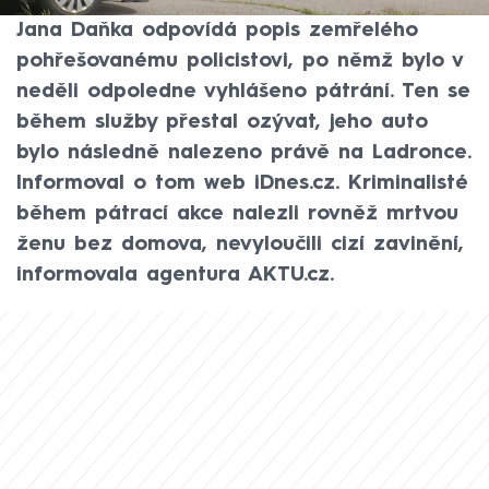
Praze 6. Podle mluvčího pražské policie
Jana Daňka odpovídá popis zemřelého
pohřešovanému policistovi, po němž bylo v
neděli odpoledne vyhlášeno pátrání. Ten se
během služby přestal ozývat, jeho auto
bylo následně nalezeno právě na Ladronce.
Informoval o tom web iDnes.cz. Kriminalisté
během pátrací akce nalezli rovněž mrtvou
ženu bez domova, nevyloučili cizí zavinění,
informovala agentura AKTU.cz.