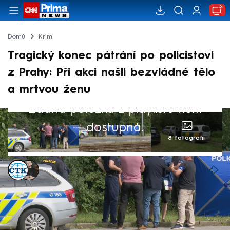
Domů
Krimi
Tragický konec pátrání po policistovi
z Prahy: Při akci našli bezvládné tělo
a mrtvou ženu
Žádná položka z playlistu není
dostupná.
8 fotografií
ČTK
,
Marek Pausz
5. srp 2024, 12:02
Pražská policie informovala o nálezu
bezvládného těla muže v okolí Ladronky v