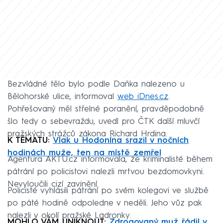
Bezvládné tělo bylo podle Daňka nalezeno u
Bělohorské ulice, informoval
web iDnes.cz
.
Pohřešovaný měl střelné poranění, pravděpodobně
šlo tedy o sebevraždu, uvedl pro ČTK další mluvčí
pražských strážců zákona Richard Hrdina.
K TÉMATU:
Vlak u Hodonína srazil v nočních
hodinách muže, ten na místě zemřel
Agentura AKTU.cz informovala, že kriminalisté během
pátrání po policistovi nalezli mrtvou bezdomovkyni.
Nevyloučili cizí zavinění.
Policisté vyhlásili pátrání po svém kolegovi ve službě
po páté hodině odpoledne v neděli. Jeho vůz pak
nalezli v okolí pražské Ladronky.
MOHLO VÁM UNIKNOUT:
Zdrogovaný muž řádil v