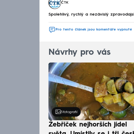
ČTK
Spolehlivý, rychlý a nezávislý zpravodajs
Pro tento článek jsou komentáře vypnuté
Návrhy pro vás
5
fotografií
Žebříček nejhorších jídel
světa. Umístily se i tři čes