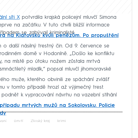
lní síti X
potvrdila krajská policejní mluvčí Simona
prve na začátku. V tuto chvíli bližší informace
ípadem se zabývají kriminalisté.
ora na Klatovsku kvůli penězům. Po propuštění
 další násilný trestný čin. Od 9. července se
v rodinném domě v Hodoníně. „Došlo ke konfliktu
cky, na místě po útoku nožem zůstala mrtvá
mnáctiletý mladík,“ popsal mluvčí jihomoravské
etého muže, kterého obvinili ze spáchání zvlášť
u v tomto případě hrozí až výjimečný trest.
i podnět k vypracování návrhu na vazební stíhání
 případu mrtvých mužů na Sokolovsku. Policie
ždy
iled to fetch
vání
úmrtí
Zlínský kraj
krimi