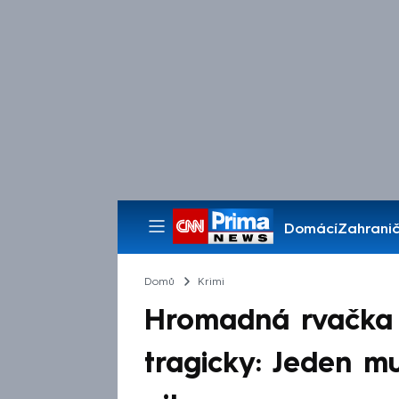
Domácí
Zahranič
Pořady
Domů
Krimi
Hromadná rvačka v
tragicky: Jeden mu