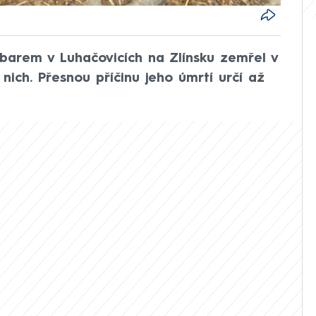
arem v Luhačovicích na Zlínsku zemřel v
nich. Přesnou příčinu jeho úmrtí určí až