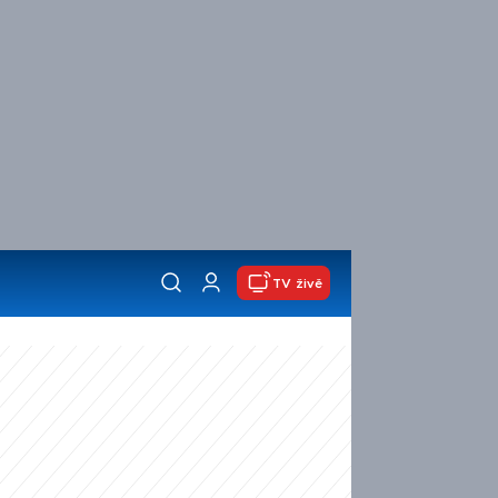
TV živě