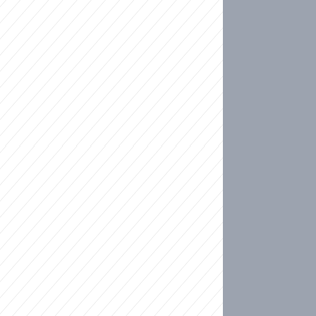
ideo
kat migranty do Česka? Sami by odešli, tvrdí exp
ické sebevraždě