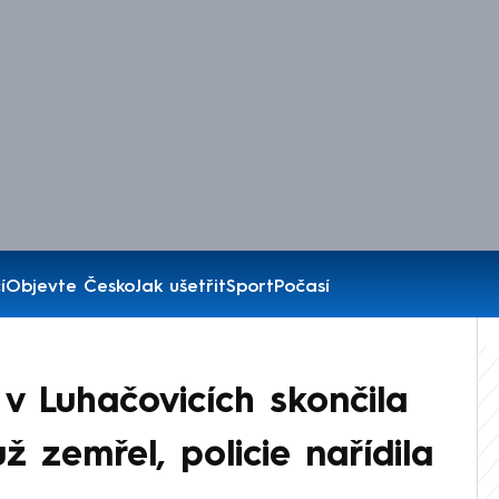
í
Objevte Česko
Jak ušetřit
Sport
Počasí
 Luhačovicích skončila
ž zemřel, policie nařídila