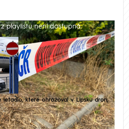
 playlistu není dostupná.
V
é letadlo, které ohrožoval v Lipsku dron,
Přilá
polit