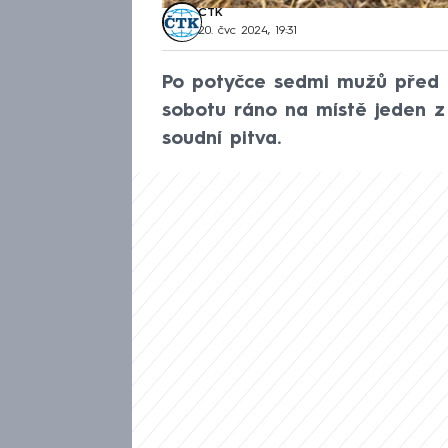
ČTK
20. čvc 2024, 19:31
Po potyčce sedmi mužů před b
sobotu ráno na místě jeden z 
soudní pitva.