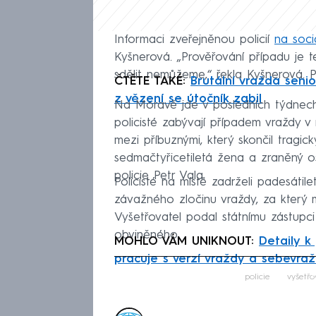
Informaci zveřejněnou policií
na sociá
Kyšnerová. „Prověřování případu je te
sdělit nemůžeme,“ řekla Kyšnerová. Př
ČTĚTE TAKÉ:
Brutální vražda seni
z vězení se útočník zabil
Na Moravě jde v posledních týdnech o
policisté zabývají případem vraždy 
mezi příbuznými, který skončil tragi
sedmačtyřicetiletá žena a zraněný os
policie Petr Vala.
Policisté na místě zadrželi padesátil
závažného zločinu vraždy, za který m
Vyšetřovatel podal státnímu zástupc
obviněného.
MOHLO VÁM UNIKNOUT:
Detaily k
pracuje s verzí vraždy a sebevra
Fa
policie
vyšetřo