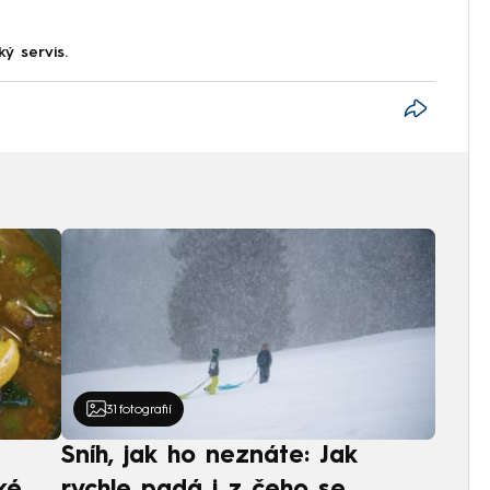
ký servis.
31
fotografií
Sníh, jak ho neznáte: Jak
ké
rychle padá i z čeho se