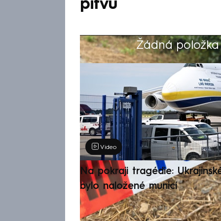
pitvu
Žádná položka z
Výběr redakce
Video
Na pokraji tragédie: Ukrajinsk
bylo naložené municí