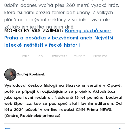
údolím dodnes vypíná přes 260 metrů vysoká hráz,
která tsunami přežila téměř bez úhony. Z velkých
plánů na dobývání elektřiny z vodního živlu ale
zůstalo jen jezírko na jejím dně.
MOHLO BY VÁS ZAJÍMAT:
Boeing duchů směr
Praha a posádka v bezvědomí aneb Největší
letecké neštěstí v řecké historii
Failed to fetch
Itálie
údolí
katastrofa
tsunami
Hirošima
Ondřej Roubínek
Vystudoval českou filologii na Slezské univerzitě v Opavě,
poté se připojil k rozjíždějícímu se projektu Aktuálně.cz
jako sportovní redaktor. Následně 15 let pomáhal budovat
web iSport.cz, kde se postupně stal hlavním editorem. Od
léta 2024 působí v on-line redakci CNN Prima NEWS.
(Ondrej.Roubinek@iprima.cz)