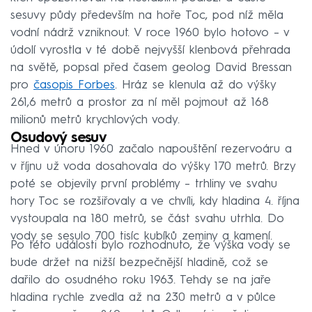
sesuvy půdy především na hoře Toc, pod níž měla
vodní nádrž vzniknout. V roce 1960 bylo hotovo – v
údolí vyrostla v té době nejvyšší klenbová přehrada
na světě, popsal před časem geolog David Bressan
pro
časopis Forbes
. Hráz se klenula až do výšky
261,6 metrů a prostor za ní měl pojmout až 168
milionů metrů krychlových vody.
Osudový sesuv
Hned v únoru 1960 začalo napouštění rezervoáru a
v říjnu už voda dosahovala do výšky 170 metrů. Brzy
poté se objevily první problémy – trhliny ve svahu
hory Toc se rozšiřovaly a ve chvíli, kdy hladina 4. října
vystoupala na 180 metrů, se část svahu utrhla. Do
vody se sesulo 700 tisíc kubíků zeminy a kamení.
Po této události bylo rozhodnuto, že výška vody se
bude držet na nižší bezpečnější hladině, což se
dařilo do osudného roku 1963. Tehdy se na jaře
hladina rychle zvedla až na 230 metrů a v půlce