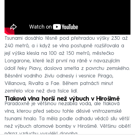
Tsunami dosáhlo těsně pod přehradou výšky 230 až
240 metrů, a i když se vlna postupně rozšiřovala a
její výška klesla na 100 až 150 metrů, městečko
Longarone, které leží první na ráně v navazujícím
údolí řeky Piavy, doslova smetla z povrchu zemského.
Běsnění vodního živlu odnesly i vesnice Pirago,
Villanova, Rivalta a Fae. Během patnácti minut
zemřelo více než dva tisíce lidí.
Tlaková vlna horší než výbuch v Hirošimě
Paradoxně je většinou nezabila voda, ale tlaková
vlna, kterou před sebou tohle děsivé vnitrozemské
tsunami hnalo. Ta měla podle odhadu vědců sílu větší
než výbuch atomové bomby v Hirošimě. Většinu obětí
náraz vzduchu vysvlékl donaha…