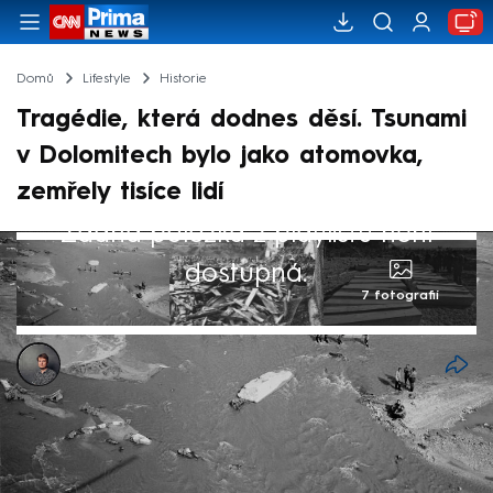
Domů
Lifestyle
Historie
Tragédie, která dodnes děsí. Tsunami
v Dolomitech bylo jako atomovka,
zemřely tisíce lidí
Žádná položka z playlistu není
dostupná.
7 fotografií
Ondřej Roubínek
Akt. 10. říj 2024, 17:50
• 10. říj 2024, 14:34
Tsunami má většina lidí spojené s Tichým či
Indickým oceánem, mohutná vlna má