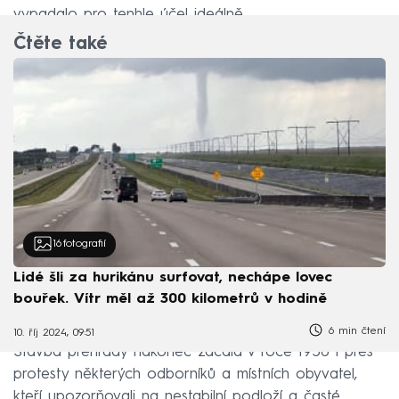
vypadalo pro tenhle účel ideálně.
Čtěte také
16
fotografií
Lidé šli za hurikánu surfovat, nechápe lovec
bouřek. Vítr měl až 300 kilometrů v hodině
6 min čtení
10. říj 2024, 09:51
Stavba přehrady nakonec začala v roce 1956 i přes
protesty některých odborníků a místních obyvatel,
kteří upozorňovali na nestabilní podloží a časté