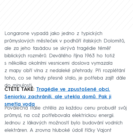
Longarone vypadá jako jedno z typických
průmyslových městeček v podhůří italských Dolomitů,
ale za jeho fasádou se skrývá tragédie téměř
biblických rozměrů. Devátého října 1963 ho totiž
s několika okolními vesnicemi doslova vymazala
z mapy obří vlna z nedaleké přehrady. Při rozplétání
toho, co se tehdy přesně stalo, je potřeba zajít dále
do minulosti.
ČTĚTE TAKÉ:
Tragédie ve zpustošené obci.
Seniorku zachránili, ale utekla domů. Pak ji
smetla voda
Poválečná Itálie chtěla za každou cenu probudit svůj
průmysl, na což potřebovala elektrickou energii.
Jednou z lákavých možností bylo budování vodních
elektráren. A zrovna hluboké údolí říčky Vajont