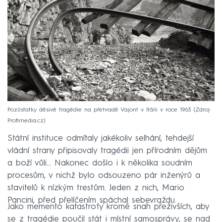
Pozůstatky děsivé tragédie na přehradě Vajont v Itálii v roce 1963
Zdroj:
Profimedia.cz
Státní instituce odmítaly jakékoliv selhání, tehdejší
vládní strany připisovaly tragédii jen přírodním dějům
a boží vůli... Nakonec došlo i k několika soudním
procesům, v nichž bylo odsouzeno pár inženýrů a
stavitelů k nízkým trestům. Jeden z nich, Mario
Pancini, před přelíčením spáchal sebevraždu.
Jako memento katastrofy kromě snah přeživších, aby
se z tragédie poučil stát i místní samosprávy, se nad