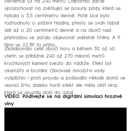
července už na 240 metrů. Odborníci začali
upozorňovat na zvětšující se posuny půdy, která se
hýbala o 3,5 centimetru denně. Poté sice bylo
rozhodnuto o snížení hladiny, přesto se svah hýbal
dál až o 20 centimetrů denně a na úbočí nad
přehradou se začaly objevovat viditelné trhliny. A 9.
října ve 22:39 to přišlo…
Zkolabovalo celé úbočí hory a během 30 až 40
vteřin se přibližně 240 až 270 milionů metrů
krychlových kamení svezlo do nádrže. Efekt byl
okamžitý a brutální. Obrovské množství vody
vyšplíchlo i proti proudu a poškodilo několik domů ve
vesnici Erto, daleko horší efekt ale měla obří vlna,
která se spustila dolů do údolí.
VIDEO: Podívejte se na digitální simulaci hrozivé
vlny