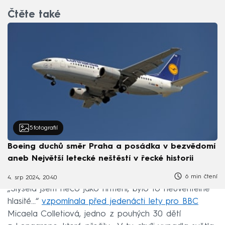
Čtěte také
5
fotografií
Boeing duchů směr Praha a posádka v bezvědomí
aneb Největší letecké neštěstí v řecké historii
6 min čtení
4. srp 2024, 20:40
„Slyšela jsem něco jako hřmění, bylo to neuvěřitelně
hlasité…“
vzpomínala před jedenácti lety pro BBC
Micaela Colletiová, jedno z pouhých 30 dětí