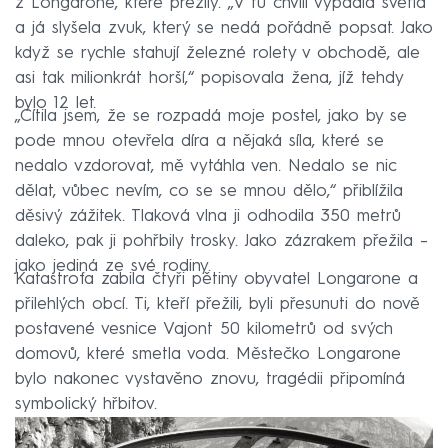
z Longarone, které přežily. „V tu chvíli vypadla světla
a já slyšela zvuk, který se nedá pořádně popsat. Jako
když se rychle stahují železné rolety v obchodě, ale
asi tak milionkrát horší,“ popisovala žena, jíž tehdy
bylo 12 let.
„Cítila jsem, že se rozpadá moje postel, jako by se
pode mnou otevřela díra a nějaká síla, které se
nedalo vzdorovat, mě vytáhla ven. Nedalo se nic
dělat, vůbec nevím, co se se mnou dělo,“ přiblížila
děsivý zážitek. Tlaková vlna ji odhodila 350 metrů
daleko, pak ji pohřbily trosky. Jako zázrakem přežila –
jako jediná ze své rodiny.
Katastrofa zabila čtyři pětiny obyvatel Longarone a
přilehlých obcí. Ti, kteří přežili, byli přesunuti do nově
postavené vesnice Vajont 50 kilometrů od svých
domovů, které smetla voda. Městečko Longarone
bylo nakonec vystavěno znovu, tragédii připomíná
symbolický hřbitov.