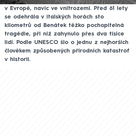
ovšem na svědomí i jednu děsivou událost
v Evropě, navíc ve vnitrozemí. Před 61 lety
se odehrála v italských horách sto
kilometrů od Benátek těžko pochopitelná
tragédie, při níž zahynulo přes dva tisíce
lidí. Podle UNESCO šlo o jednu z nejhorších
člověkem způsobených přírodních katastrof
v historii.