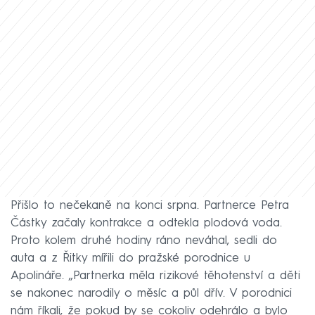
Přišlo to nečekaně na konci srpna. Partnerce Petra
Částky začaly kontrakce a odtekla plodová voda.
Proto kolem druhé hodiny ráno neváhal, sedli do
auta a z Řitky mířili do pražské porodnice u
Apolináře. „Partnerka měla rizikové těhotenství a děti
se nakonec narodily o měsíc a půl dřív. V porodnici
nám říkali, že pokud by se cokoliv odehrálo a bylo