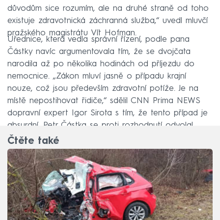
důvodům sice rozumím, ale na druhé straně od toho
existuje zdravotnická záchranná služba,“ uvedl mluvčí
pražského magistrátu Vít Hofman.
Úřednice, která vedla správní řízení, podle pana
Částky navíc argumentovala tím, že se dvojčata
narodila až po několika hodinách od příjezdu do
nemocnice. „Zákon mluví jasně o případu krajní
nouze, což jsou především zdravotní potíže. Je na
místě nepostihovat řidiče,“ sdělil CNN Prima NEWS
dopravní expert Igor Sirota s tím, že tento případ je
absurdní. Petr Částka se proti rozhodnutí odvolal.
Čtěte také