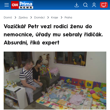
Domů
Zprávy
Domácí
Kraje
Praha
Vozíčkář Petr vezl rodící ženu do
nemocnice, úřady mu sebraly řidičák.
Absurdní, říká expert