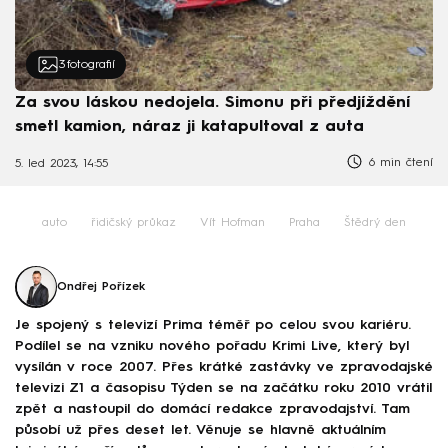
3
fotografií
Za svou láskou nedojela. Simonu při předjíždění
smetl kamion, náraz ji katapultoval z auta
6 min čtení
5. led 2023, 14:55
auto
řidičský průkaz
Vít Hofman
Praha
Štědrý den
Ondřej Pořízek
Je spojený s televizí Prima téměř po celou svou kariéru.
Podílel se na vzniku nového pořadu Krimi Live, který byl
vysílán v roce 2007. Přes krátké zastávky ve zpravodajské
televizi Z1 a časopisu Týden se na začátku roku 2010 vrátil
zpět a nastoupil do domácí redakce zpravodajství. Tam
působí už přes deset let. Věnuje se hlavně aktuálním