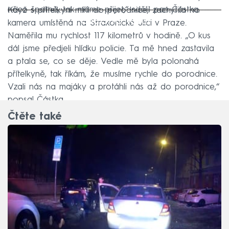
něco špatně, tak máme přijet,“ sdělil pan Částka.
Když s přítelkyní mířil do porodnice, zachytila ho
Failed to fetch
kamera umístěná na Strakonické ulici v Praze.
Naměřila mu rychlost 117 kilometrů v hodině. „O kus
dál jsme předjeli hlídku policie. Ta mě hned zastavila
a ptala se, co se děje. Vedle mě byla polonahá
přítelkyně, tak říkám, že musíme rychle do porodnice.
Vzali nás na majáky a protáhli nás až do porodnice,“
popsal Částka.
Čtěte také