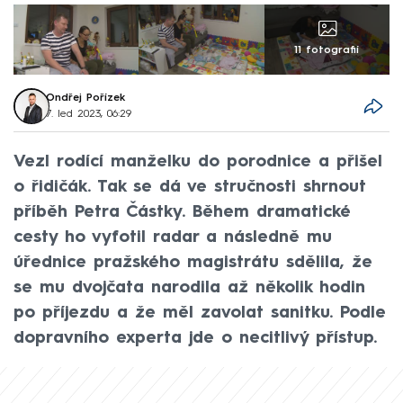
11 fotografií
Ondřej Pořízek
7. led 2023, 06:29
Vezl rodící manželku do porodnice a přišel
o řidičák. Tak se dá ve stručnosti shrnout
příběh Petra Částky. Během dramatické
cesty ho vyfotil radar a následně mu
úřednice pražského magistrátu sdělila, že
se mu dvojčata narodila až několik hodin
po příjezdu a že měl zavolat sanitku. Podle
dopravního experta jde o necitlivý přístup.