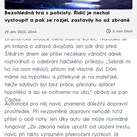
Bezohledná hra s policisty. Řidič je nechal
vystoupit a pak se rozjel, zastavily ho až zbraně
6 min čtení
29. pro 2022, 20:46
Dramatická situace měla šťastný konec. Narodila se
jim krásná a zdravá dvojčata. Jen pár dnů před
Štědrým dnem ale přišel nečekaný vánoční dárek:
rozhodnutí o odebrání řidičského průkazu. „Sebrali mi
ho na osm měsíců, přitom mě vlastně živí. Dům
máme na hypotéku a přítelkyně je na mateřské,
takže kdybych byl bez práce, přestanu splácet
hypotéku a asi se ocitneme na ulici,“ obává se pan
Částka.
Automobil pro něj navíc znamená důležitý dopravní
prostředek. Při nezaviněné dopravní nehodě totiž
přišel o obě nohy. Jen díky autu ale může normálně
fungovat. „Ze zákona nelze upustit od uložení trestu,
navíc při takto výrazném překročení rychlosti. Já