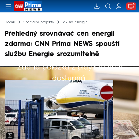
Domů
Speciální projekty
Jak na energie
Přehledný srovnávač cen energií
zdarma: CNN Prima NEWS spouští
službu Energie srozumitelně
Žádná položka z playlistu není
Výběr redakce
dostupná.