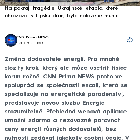
Na pokraji tragédie: Ukrajinské letadlo, které
P
ohrožoval v Lipsku dron, bylo naložené municí
e
CNN Prima NEWS
1. srp 2024, 13:00
Změna dodavatele energií. Pro mnohé
složitý krok, který ale může ušetřit tisíce
korun ročně. CNN Prima NEWS proto ve
spolupráci se společností encall, která se
specializuje na energetické poradenství,
představuje novou službu Energie
srozumitelně. Přehledná webová aplikace
umožní zdarma a nezávazně porovnat
ceny energií různých dodavatelů, bez
nutnosti zadávat jakékoliv osobní údaje. V