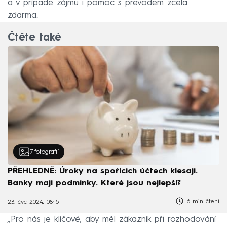
a v případě zájmu i pomoc s převodem zcela
zdarma.
Čtěte také
7
fotografií
PŘEHLEDNĚ: Úroky na spořicích účtech klesají.
Banky mají podmínky. Které jsou nejlepší?
6 min čtení
23. čvc 2024, 08:15
„Pro nás je klíčové, aby měl zákazník při rozhodování