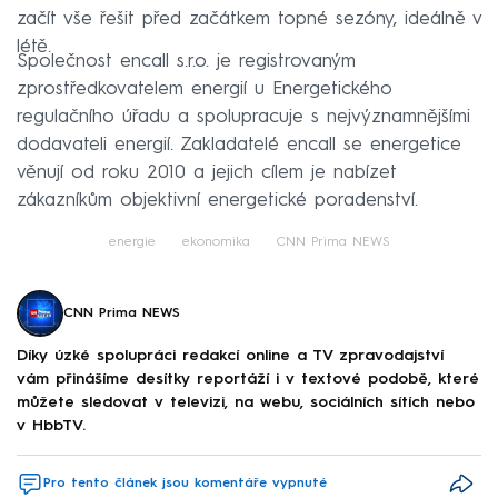
začít vše řešit před začátkem topné sezóny, ideálně v
létě.
Společnost encall s.r.o. je registrovaným
zprostředkovatelem energií u Energetického
regulačního úřadu a spolupracuje s nejvýznamnějšími
dodavateli energií. Zakladatelé encall se energetice
věnují od roku 2010 a jejich cílem je nabízet
zákazníkům objektivní energetické poradenství.
energie
ekonomika
CNN Prima NEWS
CNN Prima NEWS
Díky úzké spolupráci redakcí online a TV zpravodajství
vám přinášíme desítky reportáží i v textové podobě, které
můžete sledovat v televizi, na webu, sociálních sítích nebo
v HbbTV.
Pro tento článek jsou komentáře vypnuté