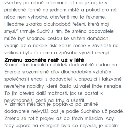
všechny potřebné informace. U nás je najde v
přehledné formě na jednom místě a pokud pro něj
něco není výhodné, otevřeně mu to řekneme.
Hledáme zkrátka dlouhodobá řešení, která mají
smysl,“ shrnuje Suchý s tím, že změna dodavatele
může být snadnou cestou ke snížení domácích
výdajů až o několik tisíc korun ročně v závislosti na
velikosti bytu či domu a způsobu využití energií.
Změnu začněte řešit už v létě
Kromě standardních nabídek dodavatelů budou na
Energie srozumitelně díky dlouhodobým vztahům
společnosti encall s dodavateli k dispozici i takzvané
neveřejné nabídky, které často uživatel jinde nenajde.
To jim otevírá další možnosti, jak se dostat k
nejvýhodnější ceně na trhu a ušetřit.
V zimních měsících je poptávka po změně
dodavatele nejvyšší, což je podle Suchého už pozdě.
Změna se totiž projeví až po třech měsících. Aby
tedy úspora na energiích byla co nejvyšší, je ideální