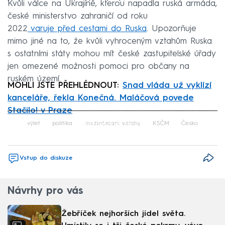
Kvůli válce na Ukrajině, kterou napadla ruská armáda,
české ministerstvo zahraničí od roku
2022
varuje před cestami do Ruska
. Upozorňuje
mimo jiné na to, že kvůli vyhroceným vztahům Ruska
s ostatními státy mohou mít české zastupitelské úřady
jen omezené možnosti pomoci pro občany na
ruském území.
MOHLI JSTE PŘEHLÉDNOUT:
Snad vláda už vyklízí
kanceláře, řekla Konečná. Maláčová povede
Stačilo! v Praze
Failed to fetch
výlet
politika
mezinárodní vztahy
KSČM
Česko
Vstup do diskuze
Návrhy pro vás
Žebříček nejhorších jídel světa.