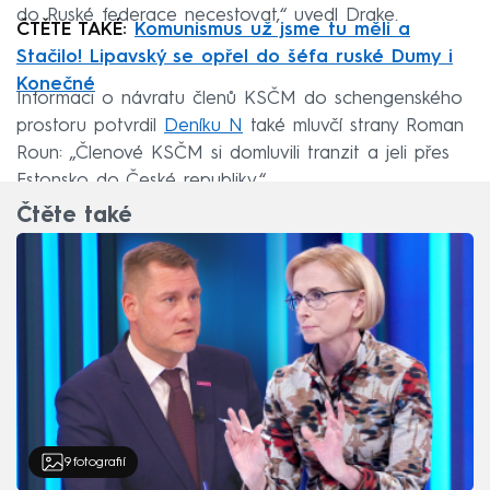
do Ruské federace necestovat,“ uvedl Drake.
ČTĚTE TAKÉ:
Komunismus už jsme tu měli a
Stačilo! Lipavský se opřel do šéfa ruské Dumy i
Konečné
Informaci o návratu členů KSČM do schengenského
prostoru potvrdil
Deníku N
také mluvčí strany Roman
Roun: „Členové KSČM si domluvili tranzit a jeli přes
Estonsko do České republiky.“
Čtěte také
9
fotografií