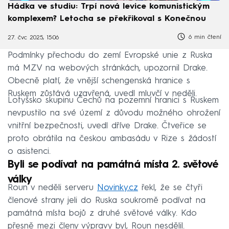
Hádka ve studiu: Trpí nová levice komunistickým
komplexem? Letocha se překřikoval s Konečnou
6 min čtení
27. čvc 2025, 15:06
Podmínky přechodu do zemí Evropské unie z Ruska
má MZV na webových stránkách, upozornil Drake.
Obecně platí, že vnější schengenská hranice s
Ruskem zůstává uzavřená, uvedl mluvčí v neděli.
Lotyšsko skupinu Čechů na pozemní hranici s Ruskem
nevpustilo na své území z důvodu možného ohrožení
vnitřní bezpečnosti, uvedl dříve Drake. Čtveřice se
proto obrátila na českou ambasádu v Rize s žádostí
o asistenci.
Byli se podívat na památná místa 2. světové
války
Roun v neděli serveru
Novinky.cz
řekl, že se čtyři
členové strany jeli do Ruska soukromě podívat na
památná místa bojů z druhé světové války. Kdo
přesně mezi členy výpravy byl, Roun nesdělil.