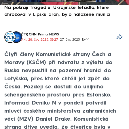
Na pokraji tragédie: Ukrajinské letadlo, které
P
ohrožoval v Lipsku dron, bylo naložené municí
e
ČTK
,
CNN Prima NEWS
Akt. 28. čvc 2025, 08:27
• 27. čvc 2025, 16:44
Čtyři členy Komunistické strany Čech a
Moravy (KSČM) při návratu z výletu do
Ruska nevpustili na pozemní hranici do
Lotyšska, přes které chtěli jet zpět do
Česka. Později se dostali do unijního
schengenského prostoru přes Estonsko.
Informaci Deníku N v pondělí potvrdil
mluvčí českého ministerstva zahraničních
věcí (MZV) Daniel Drake. Komunistická
strana dříve uvedla, že čtveřice byla v