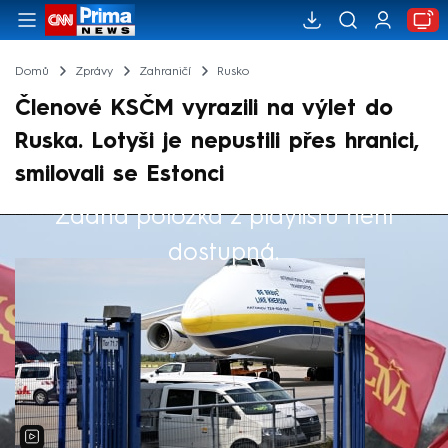
Domů
Zprávy
Zahraničí
Rusko
Členové KSČM vyrazili na výlet do
Ruska. Lotyši je nepustili přes hranici,
smilovali se Estonci
Žádná položka z playlistu není
Výběr redakce
dostupná.