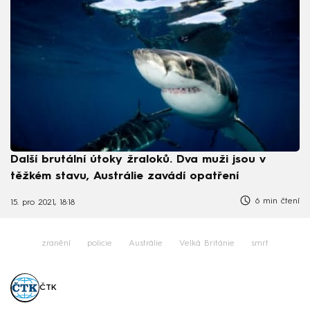
Další brutální útoky žraloků. Dva muži jsou v
těžkém stavu, Austrálie zavádí opatření
6 min čtení
15. pro 2021, 18:18
zranění
policie
Austrálie
Velká Británie
smrt
ČTK