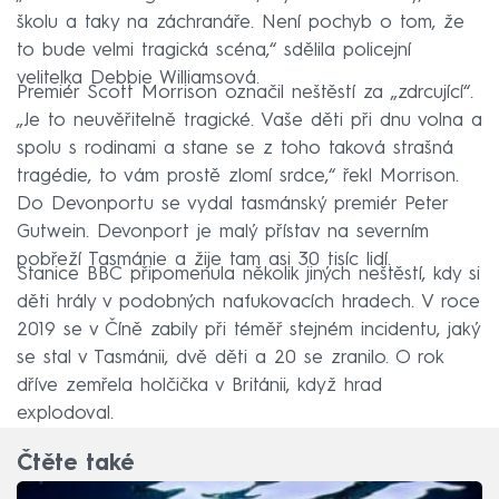
školu a taky na záchranáře. Není pochyb o tom, že
to bude velmi tragická scéna,“ sdělila policejní
velitelka Debbie Williamsová.
Premiér Scott Morrison označil neštěstí za „zdrcující“.
„Je to neuvěřitelně tragické. Vaše děti při dnu volna a
spolu s rodinami a stane se z toho taková strašná
tragédie, to vám prostě zlomí srdce,“ řekl Morrison.
Do Devonportu se vydal tasmánský premiér Peter
Gutwein. Devonport je malý přístav na severním
pobřeží Tasmánie a žije tam asi 30 tisíc lidí.
Stanice BBC připomenula několik jiných neštěstí, kdy si
děti hrály v podobných nafukovacích hradech. V roce
2019 se v Číně zabily při téměř stejném incidentu, jaký
se stal v Tasmánii, dvě děti a 20 se zranilo. O rok
dříve zemřela holčička v Británii, když hrad
explodoval.
Čtěte také