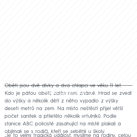
Oběti jsou dvě dívky a dva chlapci ve věku 11 let.
Failed to fetch
Kdo je pátou obětí, zatím není známé. Hrad se zvedl
do výšky a několik dětí z něho vypadlo z výšky
deseti metrů na zem. Na místo neštěstí přijel větší
počet sanitek a přiletělo několik vrtulníků. Podle
stanice ABC policisté zasahující na místě plakali a
objímali se s rodiči, kteří se seběhli u školy.
„Je to velmi tragická událost, myslíme na rodiny, celou