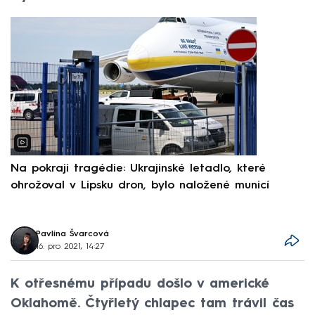
Na pokraji tragédie: Ukrajinské letadlo, které
P
ohrožoval v Lipsku dron, bylo naložené municí
e
Pavlína Švarcová
16. pro 2021, 14:27
K otřesnému případu došlo v americké
Oklahomě. Čtyřletý chlapec tam trávil čas