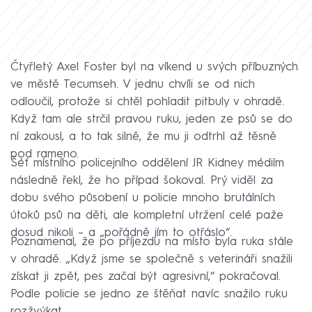
Čtyřletý Axel Foster byl na víkend u svých příbuzných
ve městě Tecumseh. V jednu chvíli se od nich
odloučil, protože si chtěl pohladit pitbuly v ohradě.
Když tam ale strčil pravou ruku, jeden ze psů se do
ní zakousl, a to tak silně, že mu ji odtrhl až těsně
pod rameno.
Šéf místního policejního oddělení JR Kidney médiím
následně řekl, že ho případ šokoval. Prý viděl za
dobu svého působení u policie mnoho brutálních
útoků psů na děti, ale kompletní utržení celé paže
dosud nikoli – a „pořádně jím to otřáslo“.
Poznamenal, že po příjezdu na místo byla ruka stále
v ohradě. „Když jsme se společně s veterináři snažili
získat ji zpět, pes začal být agresivní,“ pokračoval.
Podle policie se jedno ze štěňat navíc snažilo ruku
rozžvýkat.