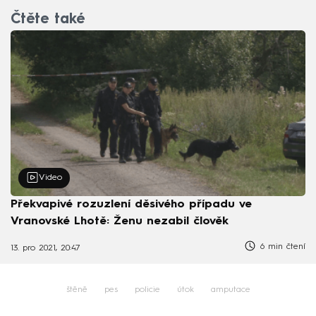
Čtěte také
Video
Překvapivé rozuzlení děsivého případu ve
Vranovské Lhotě: Ženu nezabil člověk
6 min čtení
13. pro 2021, 20:47
štěně
pes
policie
útok
amputace