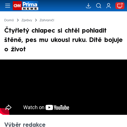
Domů
Zprávy
Zahraničí
Čtyřletý chlapec si chtěl pohladit
štěně, pes mu ukousl ruku. Dítě bojuje
o život
Výběr redakce