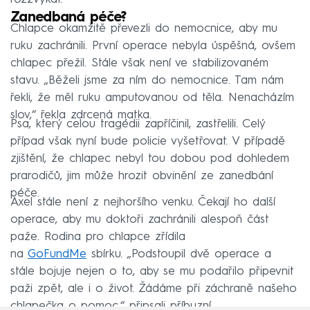
Zanedbaná péče?
Chlapce okamžitě převezli do nemocnice, aby mu
ruku zachránili. První operace nebyla úspěšná, ovšem
chlapec přežil. Stále však není ve stabilizovaném
stavu. „Běželi jsme za ním do nemocnice. Tam nám
řekli, že měl ruku amputovanou od těla. Nenacházím
slov,“ řekla zdrcená matka.
Psa, který celou tragédii zapříčinil, zastřelili. Celý
případ však nyní bude policie vyšetřovat. V případě
zjištění, že chlapec nebyl tou dobou pod dohledem
prarodičů, jim může hrozit obvinění ze zanedbání
péče.
Axel stále není z nejhoršího venku. Čekají ho další
operace, aby mu doktoři zachránili alespoň část
paže. Rodina pro chlapce zřídila
na
GoFundMe
sbírku. „Podstoupil dvě operace a
stále bojuje nejen o to, aby se mu podařilo připevnit
paži zpět, ale i o život. Žádáme při záchraně našeho
chlapečka o pomoc,“ připsali příbuzní.