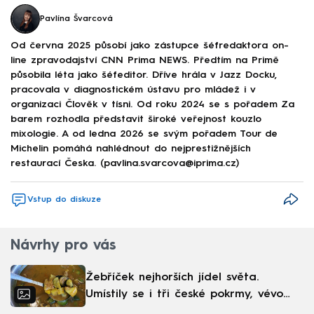
Pavlína Švarcová
Od června 2025 působí jako zástupce šéfredaktora on-
line zpravodajství CNN Prima NEWS. Předtím na Primě
působila léta jako šéfeditor. Dříve hrála v Jazz Docku,
pracovala v diagnostickém ústavu pro mládež i v
organizaci Člověk v tísni. Od roku 2024 se s pořadem Za
barem rozhodla představit široké veřejnost kouzlo
mixologie. A od ledna 2026 se svým pořadem Tour de
Michelin pomáhá nahlédnout do nejprestižnějších
restaurací Česka. (pavlina.svarcova@iprima.cz)
Vstup do diskuze
Návrhy pro vás
Žebříček nejhorších jídel světa.
Umístily se i tři české pokrmy, vévodí
skandinávská kuchyně