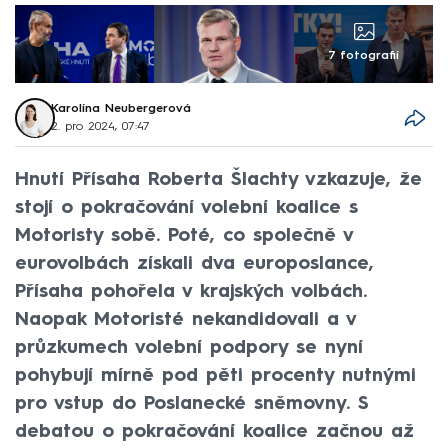
7 fotografií
Karolína Neubergerová
2. pro 2024, 07:47
Hnutí Přísaha Roberta Šlachty vzkazuje, že
stojí o pokračování volební koalice s
Motoristy sobě. Poté, co společně v
eurovolbách získali dva europoslance,
Přísaha pohořela v krajských volbách.
Naopak Motoristé nekandidovali a v
průzkumech volební podpory se nyní
pohybují mírně pod pěti procenty nutnými
pro vstup do Poslanecké sněmovny. S
debatou o pokračování koalice začnou až