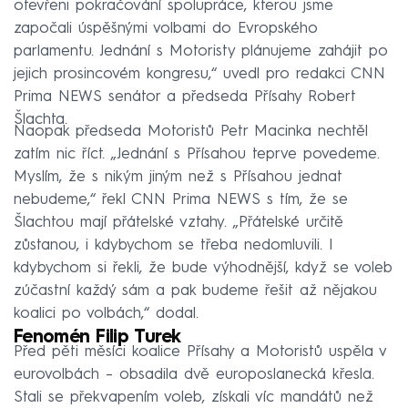
otevřeni pokračování spolupráce, kterou jsme
započali úspěšnými volbami do Evropského
parlamentu. Jednání s Motoristy plánujeme zahájit po
jejich prosincovém kongresu,“ uvedl pro redakci CNN
Prima NEWS senátor a předseda Přísahy Robert
Šlachta.
Naopak předseda Motoristů Petr Macinka nechtěl
zatím nic říct. „Jednání s Přísahou teprve povedeme.
Myslím, že s nikým jiným než s Přísahou jednat
nebudeme,“ řekl CNN Prima NEWS s tím, že se
Šlachtou mají přátelské vztahy. „Přátelské určitě
zůstanou, i kdybychom se třeba nedomluvili. I
kdybychom si řekli, že bude výhodnější, když se voleb
zúčastní každý sám a pak budeme řešit až nějakou
koalici po volbách,“ dodal.
Fenomén Filip Turek
Před pěti měsíci koalice Přísahy a Motoristů uspěla v
eurovolbách – obsadila dvě europoslanecká křesla.
Stali se překvapením voleb, získali víc mandátů než