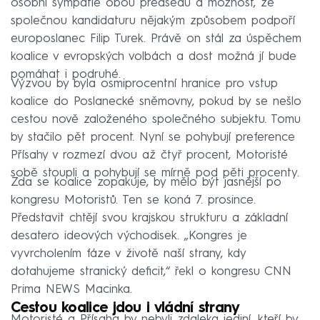
osobní sympatie obou předsedů a možnost, že
společnou kandidaturu nějakým způsobem podpoří
europoslanec Filip Turek. Právě on stál za úspěchem
koalice v evropských volbách a dost možná jí bude
pomáhat i podruhé.
Výzvou by byla osmiprocentní hranice pro vstup
koalice do Poslanecké sněmovny, pokud by se nešlo
cestou nově založeného společného subjektu. Tomu
by stačilo pět procent. Nyní se pohybují preference
Přísahy v rozmezí dvou až čtyř procent, Motoristé
sobě stoupli a pohybují se mírně pod pěti procenty.
Zda se koalice zopakuje, by mělo být jasnější po
kongresu Motoristů. Ten se koná 7. prosince.
Představit chtějí svou krajskou strukturu a základní
desatero ideových východisek. „Kongres je
vyvrcholením fáze v životě naší strany, kdy
dotahujeme stranický deficit,“ řekl o kongresu CNN
Prima NEWS Macinka.
Cestou koalice jdou i vládní strany
Motoristé a Přísaha by nebyli zdaleka jediní, kteří by