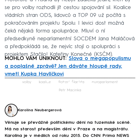
se pro volby rozhodli jít cestou spojování sil. Koalice
vládních stran ODS, lidovců a TOP 09 už počítá s
pokračováním projektu Spolu. I levici dost možná
čeká nějaká forma spolupráce. Mluví o ní
předsedkyně neparlamentní SOCDEM Jana Maláčová
a předpokládá se, že nejvíc stojí o spolupráci s
projektem Stačilo! Kateřiny Konečné (KSČM).
MOHLO VÁM UNIKNOUT:
Slova o megapopulismu
a poplašné zprávě? Jen dáváte hloupé rady,
vmetl Kupka Havlíčkovi
Failed to fetch
volby
koalice
Robert Šlachta
europarlament
Petr Macinka
Karolína Neubergerová
Věnuje se převážně politickému dění na tuzemské scéně.
Má na starost především dění v Praze a na magistrátu.
Karolína je v médiích od roku 2015. Do CNN Prima NEWS