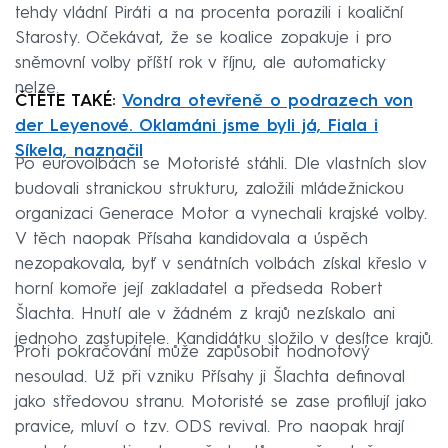
tehdy vládní Piráti a na procenta porazili i koaliční
Starosty. Očekávat, že se koalice zopakuje i pro
sněmovní volby příští rok v říjnu, ale automaticky
nelze.
ČTĚTE TAKÉ:
Vondra otevřeně o podrazech von
der Leyenové. Oklamáni jsme byli já, Fiala i
Síkela, naznačil
Po eurovolbách se Motoristé stáhli. Dle vlastních slov
budovali stranickou strukturu, založili mládežnickou
organizaci Generace Motor a vynechali krajské volby.
V těch naopak Přísaha kandidovala a úspěch
nezopakovala, byť v senátních volbách získal křeslo v
horní komoře její zakladatel a předseda Robert
Šlachta. Hnutí ale v žádném z krajů nezískalo ani
jednoho zastupitele. Kandidátku složilo v desítce krajů.
Proti pokračování může zapůsobit hodnotový
nesoulad. Už při vzniku Přísahy ji Šlachta definoval
jako středovou stranu. Motoristé se zase profilují jako
pravice, mluví o tzv. ODS revival. Pro naopak hrají