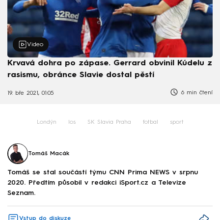
Video
Krvavá dohra po zápase. Gerrard obvinil Kúdelu z
rasismu, obránce Slavie dostal pěstí
6 min čtení
19. bře 2021, 01:05
Londýn
los
SK Slavia Praha
fotbal
sport
Tomáš Macák
Tomáš se stal součástí týmu CNN Prima NEWS v srpnu
2020. Předtím působil v redakci iSport.cz a Televize
Seznam.
Vstup do diskuze