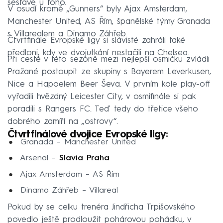
sestavě u toho.
V osudí kromě „Gunners“ byly Ajax Amsterdam,
Manchester United, AS Řím, španělské týmy Granada
s Villarealem a Dinamo Záhřeb.
Čtvrtfinále Evropské ligy si slávisté zahráli také
předloni, kdy ve dvojutkání nestačili na Chelsea.
Při cestě v této sezoně mezi nejlepší osmičku zvládli
Pražané postoupit ze skupiny s Bayerem Leverkusen,
Nice a Hapoelem Beer Ševa. V prvním kole play-off
vyřadili hvězdný Leicester City, v osmifinále si pak
poradili s Rangers FC. Teď tedy do třetice všeho
dobrého zamíří na „ostrovy“.
Čtvrtfinálové dvojice Evropské ligy:
Granada – Manchester United
Arsenal –
Slavia Praha
Ajax Amsterdam – AS Řím
Dinamo Záhřeb – Villareal
Pokud by se celku trenéra Jindřicha Trpišovského
povedlo ještě prodloužit pohárovou pohádku, v