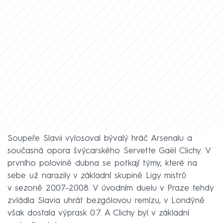
Soupeře Slavii vylosoval bývalý hráč Arsenalu a
současná opora švýcarského Servette Gaël Clichy. V
prvního polovině dubna se potkají týmy, které na
sebe už narazily v základní skupině Ligy mistrů
v sezoně 2007–⁠2008. V úvodním duelu v Praze tehdy
zvládla Slavia uhrát bezgólovou remízu, v Londýně
však dostala výprask 0:7. A Clichy byl v základní