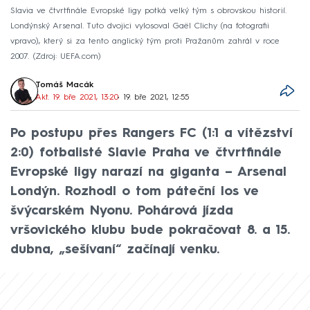
Slavia ve čtvrtfinále Evropské ligy potká velký tým s obrovskou historií.
Londýnský Arsenal. Tuto dvojici vylosoval Gaël Clichy (na fotografii
vpravo), který si za tento anglický tým proti Pražanům zahrál v roce
2007.
Zdroj: UEFA.com
Tomáš Macák
Akt. 19. bře 2021, 13:20
• 19. bře 2021, 12:55
Po postupu přes Rangers FC (1:1 a vítězství
2:0) fotbalisté Slavie Praha ve čtvrtfinále
Evropské ligy narazí na giganta – Arsenal
Londýn. Rozhodl o tom páteční los ve
švýcarském Nyonu. Pohárová jízda
vršovického klubu bude pokračovat 8. a 15.
dubna, „sešívaní“ začínají venku.