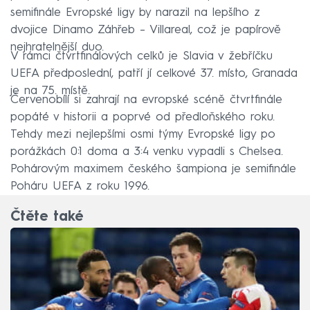
semifinále Evropské ligy by narazil na lepšího z
dvojice Dinamo Záhřeb –⁠ Villareal, což je papírově
nejhratelnější duo.
V rámci čtvrtfinálových celků je Slavia v žebříčku
UEFA předposlední, patří jí celkové 37. místo, Granada
je na 75. místě.
Červenobílí si zahrají na evropské scéně čtvrtfinále
popáté v historii a poprvé od předloňského roku.
Tehdy mezi nejlepšími osmi týmy Evropské ligy po
porážkách 0:1 doma a 3:4 venku vypadli s Chelsea.
Pohárovým maximem českého šampiona je semifinále
Poháru UEFA z roku 1996.
Čtěte také